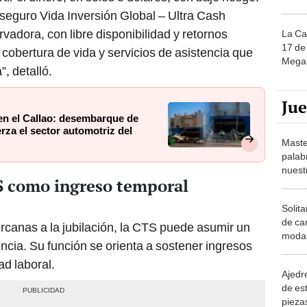
seguro Vida Inversión Global – Ultra Cash
vadora, con libre disponibilidad y retornos
La Ca
17 de 
cobertura de vida y servicios de asistencia que
Mega 
”, detalló.
Ju
en el Callao: desembarque de
rza el sector automotriz del
Maste
palab
nuest
TS como ingreso temporal
Solita
de ca
rcanas a la jubilación, la CTS puede asumir un
moda.
encia. Su función se orienta a sostener ingresos
demue
d laboral.
Ajedre
de es
piezas