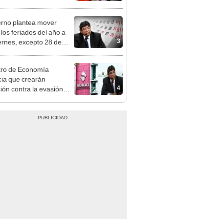
n: conoce las fechas de
ito
rno plantea mover
 los feriados del año a
3
iernes, excepto 28 de
, Navidad y Año Nuevo
tro de Economía
ia que crearán
4
ión contra la evasión
aria