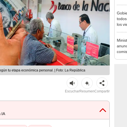
Nació
depós
Gobie
todos
los v
julio
Minis
anunc
comis
tribut
egún tu etapa económica personal. | Foto: La República
Escuchar
Resumen
Compartir
 IA