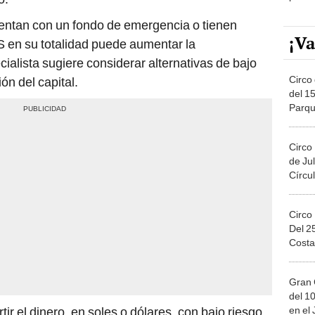
uentan con un fondo de emergencia o tienen
¡Va
TS en su totalidad puede aumentar la
cialista sugiere considerar alternativas de bajo
Circo 
ón del capital.
del 15
Parqu
Migue
Circo
de Jul
Círcul
Circo
Del 2
Costa
Gran 
del 10
en el
ir el dinero, en soles o dólares, con bajo riesgo.