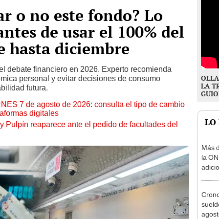
ar o no este fondo? Lo
antes de usar el 100% del
e hasta diciembre
del debate financiero en 2026. Experto recomienda
OLLA
ómica personal y evitar decisiones de consumo
LA T
ilidad futura.
GUIO
RNES 7 de agosto de 2026: consulta el tipo de cambio
aformas digitales
LO
y Pulpín reaparece ante el pedido de facultades del
Más d
la ON
adici
agost
Cron
sueld
agost