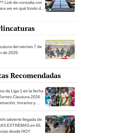
? Link de consulta con
ara ver en qué fondo de
ones estás
lincaturas
catura del viernes 7 de
o de 2026
tas Recomendadas
os de Liga 1 en la fecha
 Torneo Clausura 2026:
amación, horarios y
 ver
hi advierte llegada de
IAS EXTREMAS en 65
ncias desde HOY