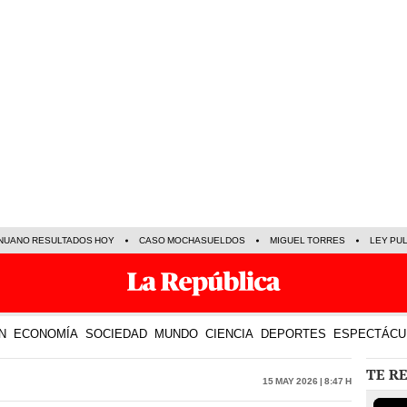
NUANO RESULTADOS HOY
CASO MOCHASUELDOS
MIGUEL TORRES
LEY PU
N
ECONOMÍA
SOCIEDAD
MUNDO
CIENCIA
DEPORTES
ESPECTÁCU
TE R
15 May 2026 | 8:47 h