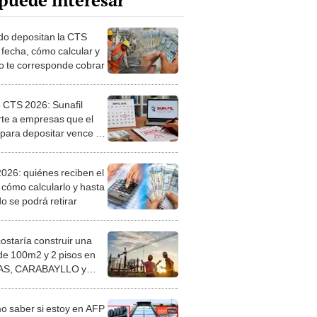
puede interesar
o depositan la CTS
 fecha, cómo calcular y
o te corresponde cobrar
o CTS 2026: Sunafil
rte a empresas que el
 para depositar vence el
 mayo, ¿cuánto sería la
 por incumplir?
026: quiénes reciben el
 cómo calcularlo y hasta
o se podrá retirar
costaría construir una
de 100m2 y 2 pisos en
S, CARABAYLLO y
distritos de LIMA
TE
 saber si estoy en AFP