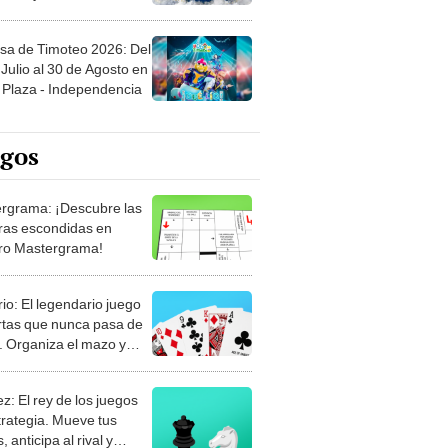
sa de Timoteo 2026: Del
Julio al 30 de Agosto en
Plaza - Independencia
egos
rgrama: ¡Descubre las
ras escondidas en
ro Mastergrama!
rio: El legendario juego
rtas que nunca pasa de
 Organiza el mazo y
stra tu habilidad.
z: El rey de los juegos
trategia. Mueve tus
, anticipa al rival y