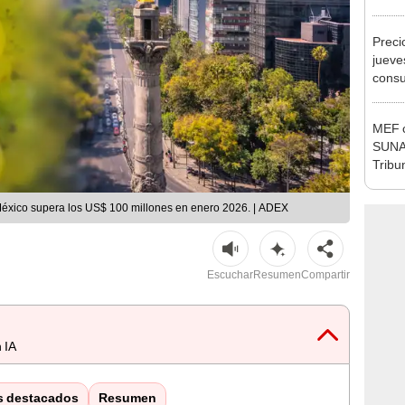
Ejecu
Preci
jueve
consu
banco
plata
MEF c
SUNAT
Tribu
México supera los US$ 100 millones en enero 2026. | ADEX
Escuchar
Resumen
Compartir
 IA
s destacados
Resumen