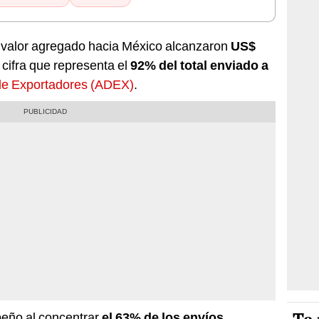
 valor agregado hacia México alcanzaron
US$
, cifra que representa el
92% del total enviado a
de Exportadores (ADEX)
.
peño al concentrar
el 63% de los envíos
,