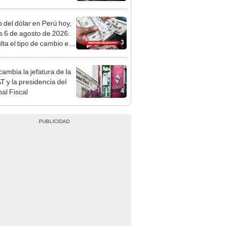
tivo
o del dólar en Perú hoy,
s 6 de agosto de 2026:
3
lta el tipo de cambio en
s, casas de cambio y
formas digitales
ambia la jefatura de la
 y la presidencia del
4
nal Fiscal