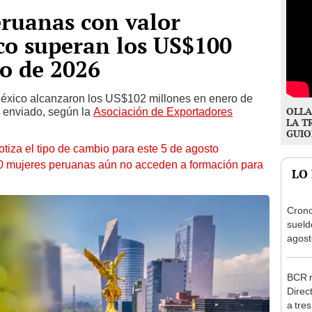
ruanas con valor
co superan los US$100
o de 2026
éxico alcanzaron los US$102 millones en enero de
OLLA
l enviado, según la
Asociación de Exportadores
LA T
GUIO
otiza el tipo de cambio para este 5 de agosto
10 mujeres peruanas aún no acceden a formación para
LO
Cron
sueld
agost
Nació
depós
BCR r
Direc
a tre