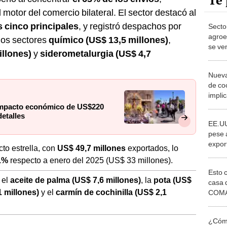
Te 
motor del comercio bilateral. El sector destacó al
s cinco principales
, y registró despachos por
Secto
agroe
 los sectores
químico (US$ 13,5 millones)
,
se ve
illones)
y
siderometalurgia (US$ 4,7
restri
Nueva
de co
impli
arand
impacto económico de US$220
agroe
etalles
EE.UU
pese a
expor
to estrella, con
US$ 49,7 millones
exportados, lo
perde
1%
respecto a enero del 2025 (US$ 33 millones).
marge
Esto 
escen
 el
aceite de palma (US$ 7,6 millones)
, la
pota (US$
casa 
1 millones)
y el
carmín de cochinilla (US$ 2,1
COMA
otros 
NOR
¿Cómo