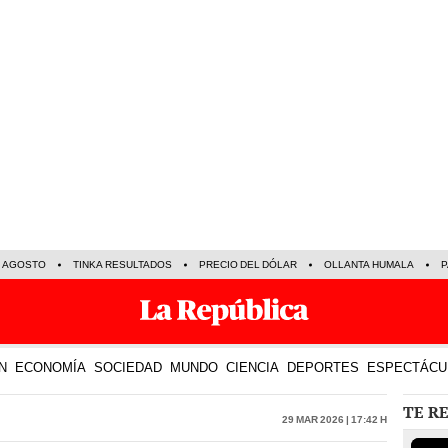
E AGOSTO
TINKA RESULTADOS
PRECIO DEL DÓLAR
OLLANTA HUMALA
P
N
ECONOMÍA
SOCIEDAD
MUNDO
CIENCIA
DEPORTES
ESPECTÁCU
TE R
29 Mar 2026 | 17:42 h