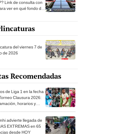
? Link de consulta con
ara ver en qué fondo de
ones estás
lincaturas
catura del viernes 7 de
o de 2026
tas Recomendadas
os de Liga 1 en la fecha
 Torneo Clausura 2026:
amación, horarios y
 ver
hi advierte llegada de
IAS EXTREMAS en 65
ncias desde HOY