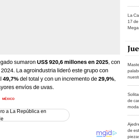
La Ca
17 de 
Mega 
Ju
regado sumaron
US$ 920,6 millones en 2025
, con
Maste
 2024. La agroindustria lideró este grupo con
palab
nuest
al
49,7%
del total y con un incremento de
29,9%
,
ayores envíos de uvas.
Solita
MÉXICO
de ca
moda.
ero a La República en
demue
le
Ajedre
de es
piezas