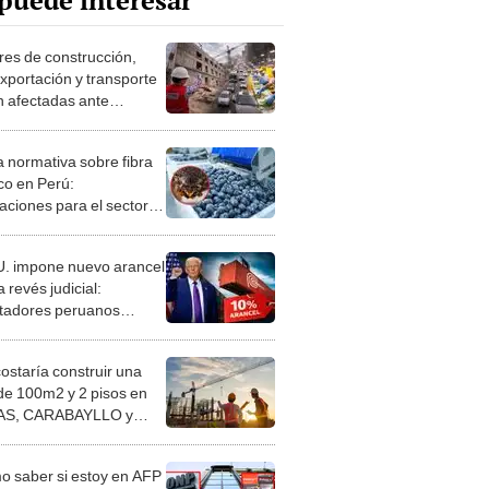
puede interesar
res de construcción,
xportación y transporte
n afectadas ante
cción del gas natural
 normativa sobre fibra
co en Perú:
caciones para el sector
anero y
xportación
. impone nuevo arancel
 revés judicial:
tadores peruanos
rían competitividad y
n de ganancias, los
costaría construir una
arios
de 100m2 y 2 pisos en
S, CARABAYLLO y
distritos de LIMA
TE
 saber si estoy en AFP