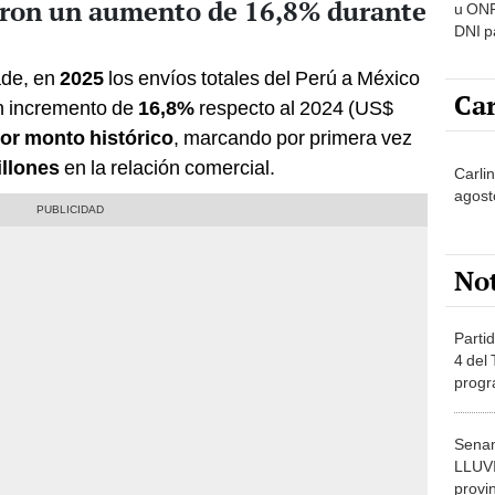
aron un aumento de 16,8% durante
u ONP
DNI p
pensi
ade, en
2025
los envíos totales del Perú a México
Car
n incremento de
16,8%
respecto al 2024 (US$
or monto histórico
, marcando por primera vez
illones
en la relación comercial.
Carlin
agost
No
Partid
4 del
progr
dónde
Senam
LLUV
provi