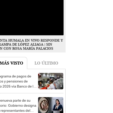
NTA HUMALA EN VIVO RESPONDE Y
RAMPA DE LÓPEZ ALIAGA | SIN
N CON ROSA MARÍA PALACIOS
 MÁS VISTO
LO ÚLTIMO
ograma de pagos de
os y pensiones de
1
o 2026 vía Banco de la
n: conoce las fechas de
ito
enueva parte de su
torio: Gobierno designa
2
s representantes del