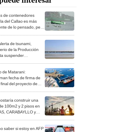
puede interesar
s de contenedores
la del Callao es más
ente de lo pensado, pero
azan un mercado
ctado en US$10.750
alerta de tsunami,
nes
terio de la Producción
ta suspender
idades de pesca a
riales y artesanales
o de Matarani:
rman fecha de firma de
final del proyecto de
nización con inversión
ounidense de US$700
costaría construir una
nes
de 100m2 y 2 pisos en
S, CARABAYLLO y
distritos de LIMA
TE
 saber si estoy en AFP