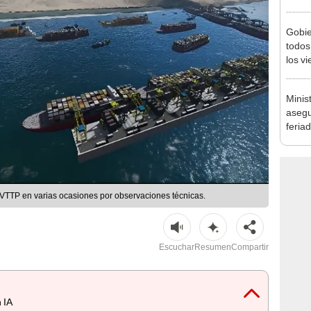
Nació
depós
Gobie
todos
los v
julio
Minis
asegu
feria
se au
VTTP en varias ocasiones por observaciones técnicas.
Escuchar
Resumen
Compartir
 IA