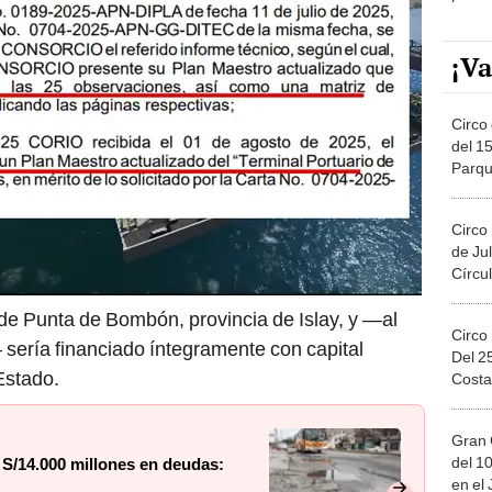
¡Va
Circo 
del 15
Parqu
Migue
Circo
de Jul
Círcul
to de Punta de Bombón, provincia de Islay, y —al
Circo
 sería financiado íntegramente con capital
Del 2
 Estado.
Costa
Gran 
del 10
 S/14.000 millones en deudas:
en el