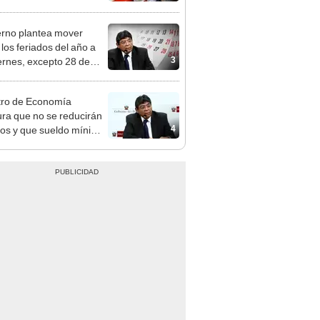
n: conoce las fechas de
ito
rno plantea mover
 los feriados del año a
3
iernes, excepto 28 de
, Navidad y Año Nuevo
tro de Economía
ra que no se reducirán
4
dos y que sueldo mínimo
mentará en dos etapas