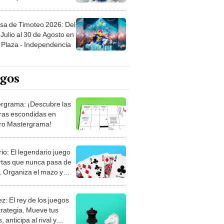
sa de Timoteo 2026: Del
Julio al 30 de Agosto en
Plaza - Independencia
egos
rgrama: ¡Descubre las
ras escondidas en
ro Mastergrama!
rio: El legendario juego
rtas que nunca pasa de
 Organiza el mazo y
stra tu habilidad.
z: El rey de los juegos
trategia. Mueve tus
, anticipa al rival y