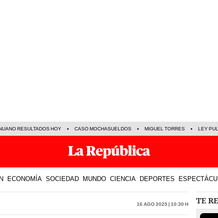
NUANO RESULTADOS HOY
CASO MOCHASUELDOS
MIGUEL TORRES
LEY PU
N
ECONOMÍA
SOCIEDAD
MUNDO
CIENCIA
DEPORTES
ESPECTÁCU
TE R
16 Ago 2025 | 10:30 h