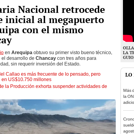
ria Nacional retrocede
e inicial al megapuerto
quipa con el mismo
cay
OLLA
io
en
Arequipa
obtuvo su primer visto bueno técnico,
LA T
GUIO
 el desarrollo de
Chancay
con tres años para
idad, sin requerir inversión del Estado.
el Callao es más frecuente de lo pensado, pero
LO
 en US$10.750 millones
 de la Producción exhorta suspender actividades de
Más d
la ON
adici
agost
Cron
sueld
agost