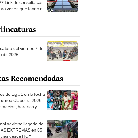
? Link de consulta con
ara ver en qué fondo de
ones estás
lincaturas
catura del viernes 7 de
o de 2026
tas Recomendadas
os de Liga 1 en la fecha
 Torneo Clausura 2026:
amación, horarios y
 ver
hi advierte llegada de
IAS EXTREMAS en 65
ncias desde HOY