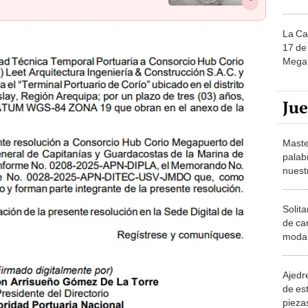
La Ca
17 de 
Mega 
Ju
Maste
palab
nuest
Solita
de ca
moda.
demue
Ajedre
de es
piezas