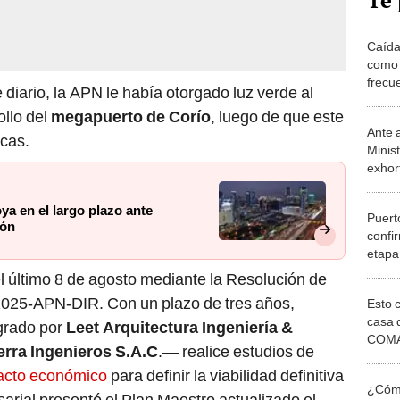
Te 
Caída
como 
frecu
 diario, la APN le había otorgado luz verde al
amen
ollo del
megapuerto de Corío
, luego de que este
proye
Ante 
millo
icas.
Minis
exhor
activ
indust
a en el largo plazo ante
Puert
ión
confi
etapa 
moder
el último 8 de agosto mediante la Resolución de
estad
2025-APN-DIR. Con un plazo de tres años,
Esto 
millo
casa 
grado por
Leet Arquitectura Ingeniería &
COMA
erra Ingenieros S.A.C
.— realice estudios de
otros 
acto económico
para definir la viabilidad definitiva
NOR
¿Cómo
arial presentó el Plan Maestro actualizado el