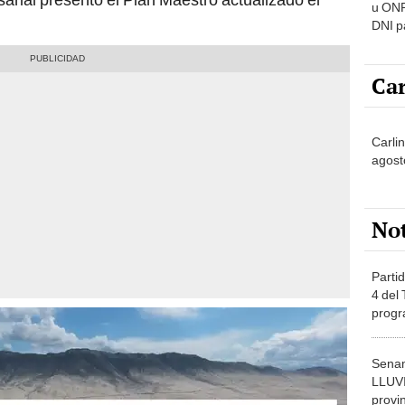
u ONP
DNI p
pensi
Car
Carlin
agost
No
Partid
4 del
progr
dónde
Senam
LLUV
provi