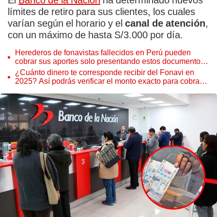
El
Banco de la Nación
ha determinado nuevos
límites de retiro para sus clientes, los cuales
varían según el horario y el
canal de atención
,
con un máximo de hasta S/3.000 por día.
Herederos de fonavistas fallecidos en Perú pueden
cobrar sus aportes solo presentando estos documentos
en Perú vía Banco de la Nación
¿Cuánto dinero te corresponde recibir del Fonavi en
2025? Así podrás verificar el monto exacto para cobrar
en el Banco de la Nación