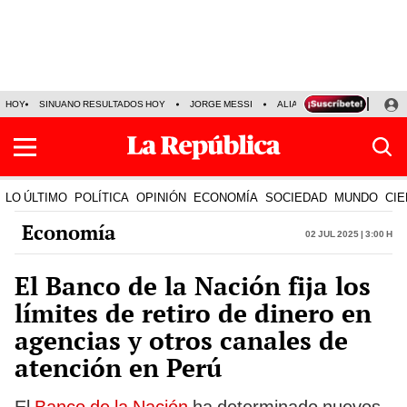
HOY
SINUANO RESULTADOS HOY
JORGE MESSI
ALIANZA LIMA VS SPORT BO
LO ÚLTIMO
POLÍTICA
OPINIÓN
ECONOMÍA
SOCIEDAD
MUNDO
CIE
Economía
02 Jul 2025 | 3:00 h
El Banco de la Nación fija los
límites de retiro de dinero en
agencias y otros canales de
atención en Perú