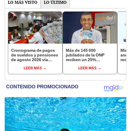
LO MÁS VISTO
LO ÚLTIMO
Cronograma de pagos
Más de 145 000
Mini
de sueldos y pensiones
jubilados de la ONP
aseg
de agosto 2026 vía
reciben un 25%
reduc
Banco de la Nación:
adicional en su pensión
suel
LEER MÁS
LEER MÁS
conoce las fechas de
en agosto
aume
depósito
etap