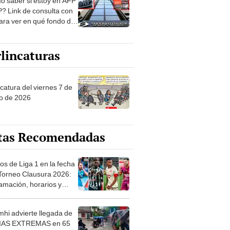
? Link de consulta con
ara ver en qué fondo de
ones estás
lincaturas
catura del viernes 7 de
o de 2026
tas Recomendadas
os de Liga 1 en la fecha
 Torneo Clausura 2026:
amación, horarios y
 ver
hi advierte llegada de
IAS EXTREMAS en 65
ncias desde HOY