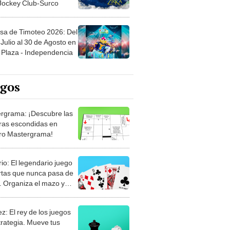
sa de Timoteo 2026: Del
Julio al 30 de Agosto en
Plaza - Independencia
egos
rgrama: ¡Descubre las
ras escondidas en
ro Mastergrama!
rio: El legendario juego
rtas que nunca pasa de
 Organiza el mazo y
stra tu habilidad.
z: El rey de los juegos
trategia. Mueve tus
, anticipa al rival y