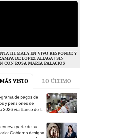
NTA HUMALA EN VIVO RESPONDE Y
RAMPA DE LÓPEZ ALIAGA | SIN
N CON ROSA MARÍA PALACIOS
 MÁS VISTO
LO ÚLTIMO
ograma de pagos de
os y pensiones de
1
o 2026 vía Banco de la
n: conoce las fechas de
ito
enueva parte de su
torio: Gobierno designa
2
s representantes del