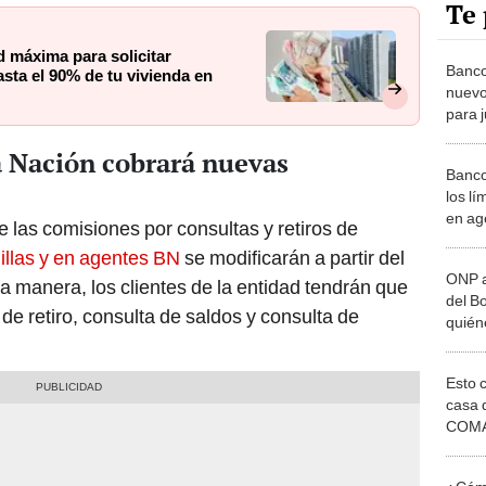
Te 
 máxima para solicitar
Banco
asta el 90% de tu vivienda en
nuevo
para 
traba
a Nación cobrará nuevas
públi
Banco
cobra
los lí
en ag
e las comisiones por consultas y retiros de
de at
illas y en agentes BN
se modificarán a partir del
ONP a
ta manera, los clientes de la entidad tendrán que
del B
 de retiro, consulta de saldos y consulta de
quién
benefi
cobrar
Esto 
Nació
casa 
COMA
otros 
NOR
¿Cómo