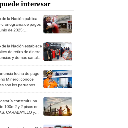
puede interesar
 de la Nación publica
 cronograma de pagos
junio de 2025:
jadores del sector
co y pensionistas
 de la Nación establece
rán en estas fechas
mites de retiro de dinero
encias y demás canales
ención en Perú
nuncia fecha de pago
ono Minero: conoce
es son los peruanos
ciarios y los pasos para
lo, vía Banco de la
costaría construir una
n
de 100m2 y 2 pisos en
S, CARABAYLLO y
distritos de LIMA
TE
 saber si estoy en AFP