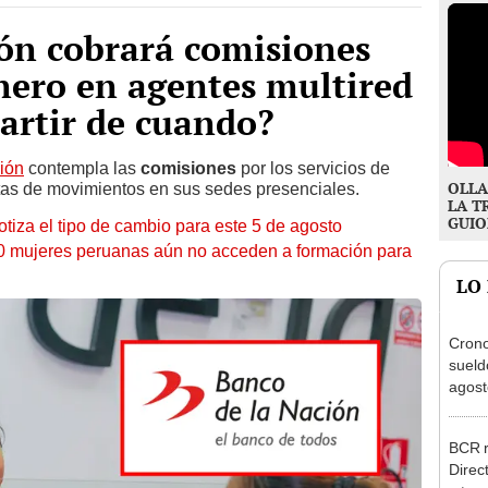
ón cobrará comisiones
inero en agentes multired
partir de cuando?
ión
contempla las
comisiones
por los servicios de
OLLA
ltas de movimientos en sus sedes presenciales.
LA T
GUIO
otiza el tipo de cambio para este 5 de agosto
10 mujeres peruanas aún no acceden a formación para
LO
Cron
sueld
agost
Nació
depós
BCR r
Direc
a tre