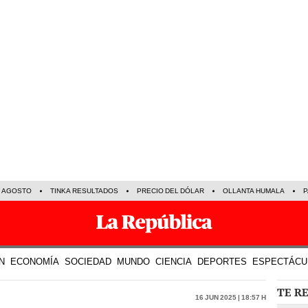
E AGOSTO
TINKA RESULTADOS
PRECIO DEL DÓLAR
OLLANTA HUMALA
P
N
ECONOMÍA
SOCIEDAD
MUNDO
CIENCIA
DEPORTES
ESPECTÁCU
TE R
16 Jun 2025 | 18:57 h