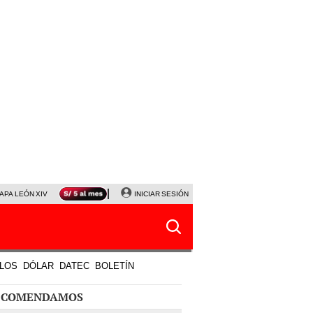
APA LEÓN XIV
NALDY SALDAÑA
INICIAR SESIÓN
LA BELLA LUZ
MAGALY MEDINA
HORÓS
LOS
DÓLAR
DATEC
BOLETÍN
ECOMENDAMOS