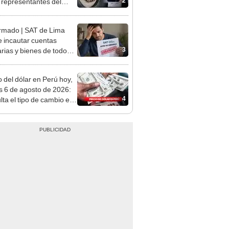
tivo
rmado | SAT de Lima
 incautar cuentas
3
rias y bienes de todos
iudadanos siempre que
plan con estas
o del dólar en Perú hoy,
aciones
s 6 de agosto de 2026:
4
lta el tipo de cambio en
s, casas de cambio y
formas digitales