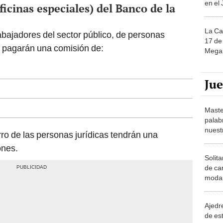
ficinas especiales) del Banco de la
La Ca
abajadores del sector público, de personas
17 de 
s pagarán una comisión de:
Mega 
Ju
Maste
palab
nuest
rro de las personas jurídicas tendrán una
ones.
Solita
de ca
moda.
demue
Ajedre
de es
piezas