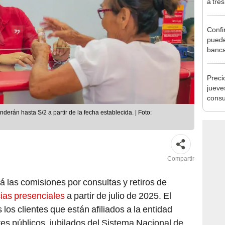
Ejecu
Confi
puede
banca
los c
incum
Preci
oblig
jueve
consu
banco
erán hasta S/2 a partir de la fecha establecida. | Foto:
plata
Compartir
á las comisiones por consultas y retiros de
ias presenciales
a partir de julio de 2025. El
los clientes que están afiliados a la entidad
res públicos, jubilados del Sistema Nacional de