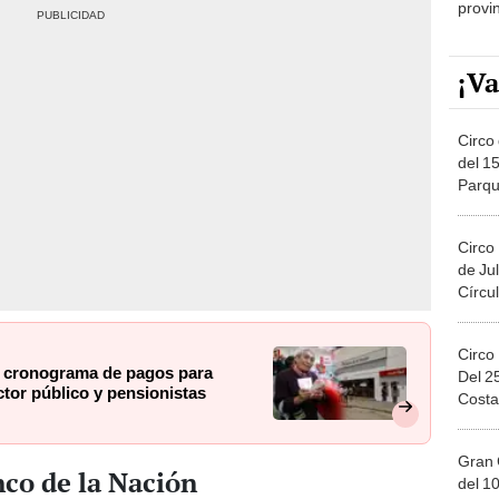
¡Va
Circo 
del 15
Parqu
Migue
Circo
de Jul
Círcul
Circo
o cronograma de pagos para
Del 2
ctor público y pensionistas
Costa
Gran 
nco de la Nación
del 10
en el