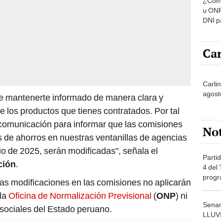
u ONP
DNI p
pensi
Car
Carlin
agost
e mantenerte informado de manera clara y
e los productos que tienes contratados. Por tal
 comunicación para informar que las comisiones
No
as de ahorros en nuestras ventanillas de agencias
lio de 2025, serán modificadas", señala el
Partid
ción
.
4 del
progr
las modificaciones en las comisiones no aplicarán
dónde
 la
Oficina de Normalización Previsional
(
ONP
) ni
Senam
sociales del Estado peruano.
LLUV
provi