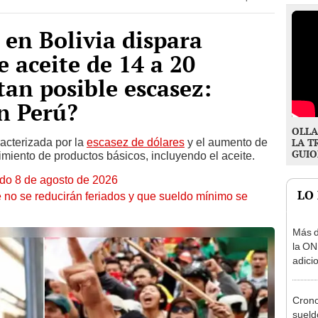
 en Bolivia dispara
de aceite de 14 a 20
tan posible escasez:
n Perú?
OLLA
racterizada por la
escasez de dólares
y el aumento de
LA T
GUIO
imiento de productos básicos, incluyendo el aceite.
ado 8 de agosto de 2026
LO
 no se reducirán feriados y que sueldo mínimo se
Más d
la ON
adici
agost
Cron
sueld
agost