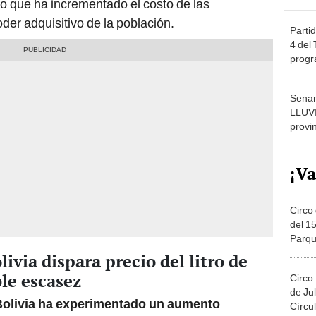
der adquisitivo de la población.
Partid
4 del
progr
dónde
Senam
LLUV
provi
¡Va
Circo 
del 15
Parqu
Migue
ivia dispara precio del litro de
ble escasez
Circo
de Jul
n Bolivia ha experimentado un aumento
Círcul
ivianos la semana pasada a 38 bolivianos esta