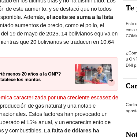
Te 
n de este aumento, y se destacó que no todos
disponible. Además,
el aceite se suma a la lista
Esto 
tado aumentos de precio, como el pollo, el
casa 
a del 19 de mayo de 2025, 14 bolivianos equivalen
COMA
ientras que 20 bolivianos se traducen en 10.64
otros 
NOR
¿Cómo
u ONP
DNI p
pensi
rté menos 20 años a la ONP?
tablece los montos
Car
ómica caracterizada por una creciente escasez de
Carli
a producción de gas natural y una notable
agost
rnacionales. Estos factores han provocado un
superado el 15% anual, y un encarecimiento de
os y combustibles.
La falta de dólares ha
No
 lo que ha incrementado el costo de las