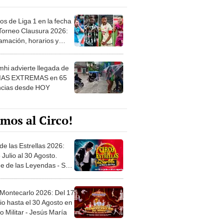
os de Liga 1 en la fecha
 Torneo Clausura 2026:
amación, horarios y
 ver
hi advierte llegada de
IAS EXTREMAS en 65
ncias desde HOY
mos al Circo!
de las Estrellas 2026:
 Julio al 30 Agosto.
e de las Leyendas - San
l
 Montecarlo 2026: Del 17
io hasta el 30 Agosto en
o Militar - Jesús María