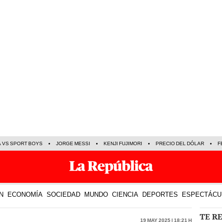
A VS SPORT BOYS
JORGE MESSI
KENJI FUJIMORI
PRECIO DEL DÓLAR
F
N
ECONOMÍA
SOCIEDAD
MUNDO
CIENCIA
DEPORTES
ESPECTÁCU
TE R
19 May 2025 | 18:21 h