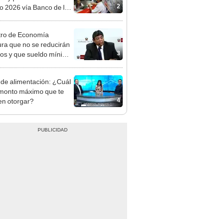
n: conoce las fechas de
ito
tro de Economía
ra que no se reducirán
3
dos y que sueldo mínimo
mentará en dos etapas
 de alimentación: ¿Cuál
 monto máximo que te
4
n otorgar?