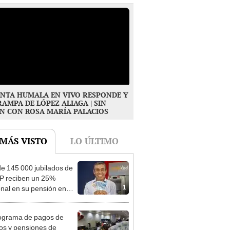
NTA HUMALA EN VIVO RESPONDE Y
RAMPA DE LÓPEZ ALIAGA | SIN
N CON ROSA MARÍA PALACIOS
 MÁS VISTO
LO ÚLTIMO
e 145 000 jubilados de
P reciben un 25%
1
onal en su pensión en
o
ograma de pagos de
os y pensiones de
2
o 2026 vía Banco de la