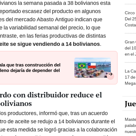
eportado escasez del producto en algunos
Circo
es del mercado Abasto Antiguo indican que
Del 2
Costa
 la variabilidad semanal del precio, lo que
traste, en las ferias productivas de distintas
Gran 
aceite se sigue vendiendo a 14 bolivianos
.
del 10
en el
la que tras construcción del
ileno dejaría de depender del
La Ca
17 de 
Mega 
do con distribuidor reduce el
bolivianos
Ju
os productores, informó que, tras un acuerdo
Maste
litro de aceite se redujo a 14 bolivianos durante el
palab
e esta medida se logró gracias a la colaboración
nuest
ios más accesibles, y comentó que se vendió