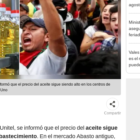
Nació
depós
Minis
asegu
feria
se au
Vales
es el
puede
nformó que el precio del aceite sigue siendo alto en los centros de
d Uno
Compartir
Unitel, se informó que el precio del
aceite sigue
abastecimiento
. En el mercado Abasto antiguo,
 bolivianos
, mientras que la presentación de dos