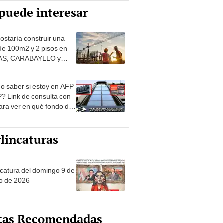
puede interesar
costaría construir una
de 100m2 y 2 pisos en
S, CARABAYLLO y
distritos de LIMA
TE
 saber si estoy en AFP
? Link de consulta con
ara ver en qué fondo de
ones estás
lincaturas
ncatura del domingo 9 de
o de 2026
tas Recomendadas