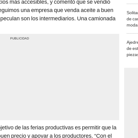
eguimos una empresa que venda aceite a buen
Solita
especulan son los intermediarios. Una camionada
de ca
moda.
demue
Ajedre
de es
piezas
consi
tivo de las ferias productivas es permitir que la
uen precio y apoyar a los productores. “Con el
 bolivianos, creo que se está especulando que no