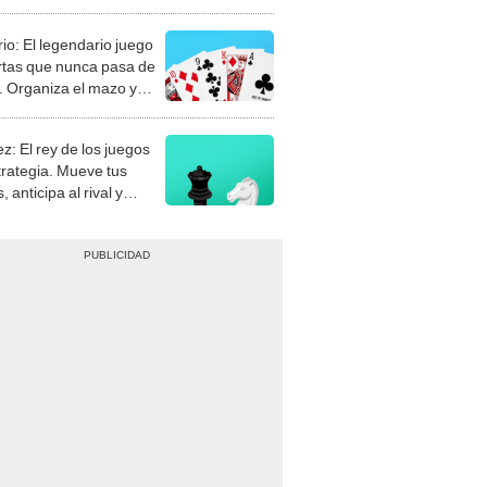
rio: El legendario juego
rtas que nunca pasa de
 Organiza el mazo y
stra tu habilidad.
z: El rey de los juegos
trategia. Mueve tus
, anticipa al rival y
gue el jaque mate.