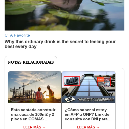
NOTAS RELACIONADAS
Esto costaría construir
¿Cómo saber si estoy
una casa de 100m2 y 2
en AFP u ONP? Link de
pisos en COMAS,
consulta con DNI para
CARABAYLLO y otros
ver en qué fondo de
LEER MÁS
LEER MÁS
distritos de LIMA
pensiones estás