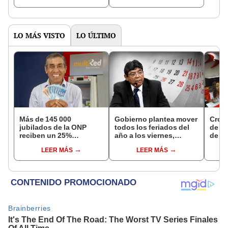
NORTE
LO MÁS VISTO
LO ÚLTIMO
Más de 145 000
Gobierno plantea mover
Cron
jubilados de la ONP
todos los feriados del
de s
reciben un 25%
año a los viernes,
de ag
adicional en su pensión
excepto 28 de julio,
Banco
LEER MÁS
LEER MÁS
en agosto
Navidad y Año Nuevo
conoc
depó