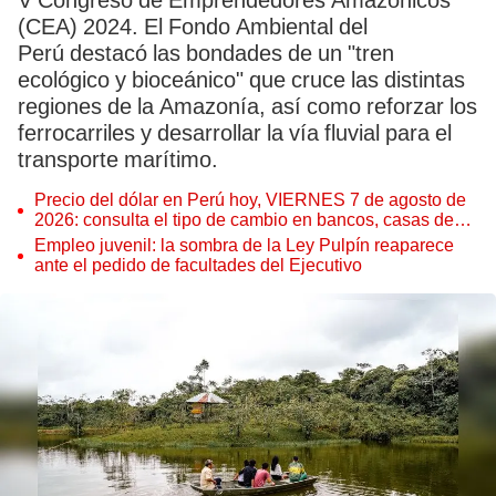
V Congreso de Emprendedores Amazónicos
(CEA) 2024. El Fondo Ambiental del
Perú destacó las bondades de un "tren
ecológico y bioceánico" que cruce las distintas
regiones de la Amazonía, así como reforzar los
ferrocarriles y desarrollar la vía fluvial para el
transporte marítimo.
Precio del dólar en Perú hoy, VIERNES 7 de agosto de
2026: consulta el tipo de cambio en bancos, casas de
cambio y plataformas digitales
Empleo juvenil: la sombra de la Ley Pulpín reaparece
ante el pedido de facultades del Ejecutivo