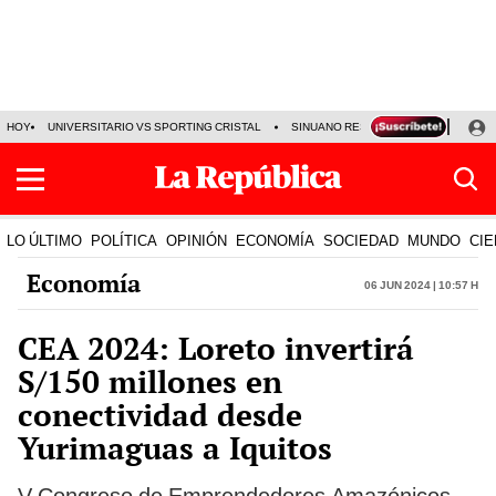
HOY
UNIVERSITARIO VS SPORTING CRISTAL
SINUANO RESULTADOS HOY
CA
LO ÚLTIMO
POLÍTICA
OPINIÓN
ECONOMÍA
SOCIEDAD
MUNDO
CIE
Economía
06 Jun 2024 | 10:57 h
CEA 2024: Loreto invertirá
S/150 millones en
conectividad desde
Yurimaguas a Iquitos