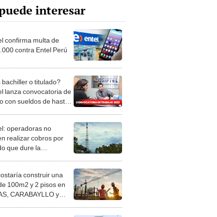
puede interesar
el confirma multa de
.000 contra Entel Perú
bachiller o titulado?
el lanza convocatoria de
jo con sueldos de hasta
000
el: operadoras no
n realizar cobros por
do que dure la
upción de servicios
costaría construir una
de 100m2 y 2 pisos en
S, CARABAYLLO y
distritos de LIMA
TE
 saber si estoy en AFP