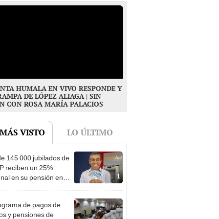
NTA HUMALA EN VIVO RESPONDE Y
RAMPA DE LÓPEZ ALIAGA | SIN
N CON ROSA MARÍA PALACIOS
 MÁS VISTO
LO ÚLTIMO
e 145 000 jubilados de
P reciben un 25%
1
onal en su pensión en
o
ograma de pagos de
os y pensiones de
2
o 2026 vía Banco de la