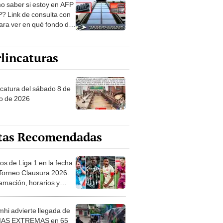
? Link de consulta con
ara ver en qué fondo de
ones estás
lincaturas
ncatura del sábado 8 de
o de 2026
tas Recomendadas
os de Liga 1 en la fecha
 Torneo Clausura 2026:
amación, horarios y
 ver
hi advierte llegada de
IAS EXTREMAS en 65
ncias desde HOY