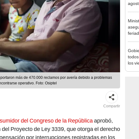
Nació
depós
Minis
asegu
feria
se au
Gobie
todos
los v
julio
eportaron más de 470.000 reclamos por avería debido a problemas
ncontrarse operativo. Foto: Osiptel
Compartir
sumidor del Congreso de la República
aprobó,
 del Proyecto de Ley 3339, que otorga el derecho
mpensación por interrupciones registradas en los