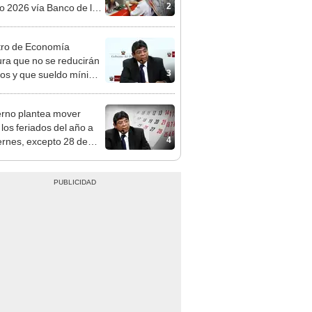
n: conoce las fechas de
ito
tro de Economía
ra que no se reducirán
3
dos y que sueldo mínimo
mentará en dos etapas
rno plantea mover
 los feriados del año a
4
iernes, excepto 28 de
, Navidad y Año Nuevo