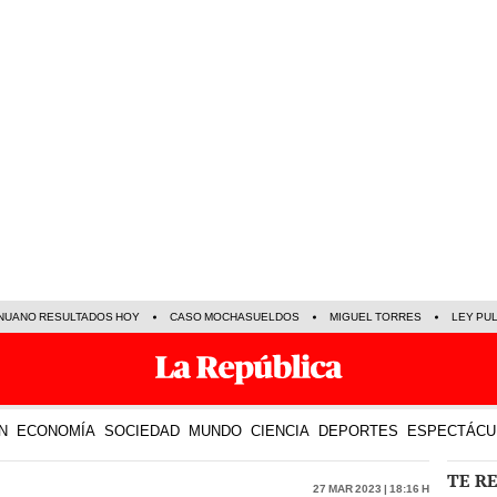
NUANO RESULTADOS HOY
CASO MOCHASUELDOS
MIGUEL TORRES
LEY PU
N
ECONOMÍA
SOCIEDAD
MUNDO
CIENCIA
DEPORTES
ESPECTÁCU
TE R
27 Mar 2023 | 18:16 h