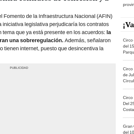
el Fomento de la Infraestructura Nacional (AFIN)
¡Va
niciativa legislativa perjudicaría los contratos
n tema que ya está presente en los acuerdos:
la
ran una sobreregulación.
Además, señalaron
Circo 
del 15
o tienen internet, puesto que desincentiva la
Parqu
Migue
Circo
de Jul
Círcul
Circo
Del 2
Costa
Gran 
del 10
en el