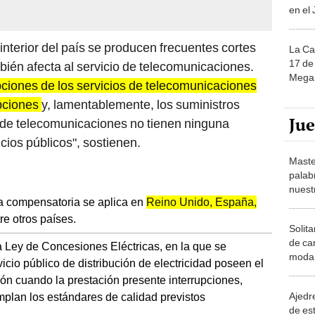
 interior del país se producen frecuentes cortes
La Ca
17 de 
ambién afecta al servicio de telecomunicaciones.
Mega 
pciones de los servicios de telecomunicaciones
upciones
y, lamentablemente, los suministros
Ju
as de telecomunicaciones no tienen ninguna
icios públicos", sostienen.
Maste
palab
nuest
la compensatoria se aplica en
Reino Unido, España,
tre otros países.
Solita
de ca
la Ley de Concesiones Eléctricas, en la que se
moda.
vicio público de distribución de electricidad poseen el
demue
ón cuando la prestación presente interrupciones,
Ajedre
plan los estándares de calidad previstos
de es
piezas