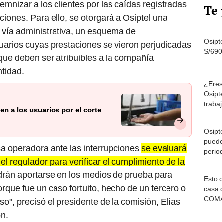
Te 
iones. Para ello, se otorgará a Osiptel una
en vía administrativa, un esquema de
Osipt
uarios cuyas prestaciones se vieron perjudicadas
S/690
 que deben ser atribuibles a la compañía
ntidad.
¿Eres 
Osipt
traba
 a los usuarios por el corte
S/14.
Osipt
puede
sa operadora ante las interrupciones
se evaluará
perio
 el regulador para verificar el cumplimiento de la
interr
drán aportarse en los medios de prueba para
Esto 
rque fue un caso fortuito, hecho de un tercero o
casa 
COMA
so", precisó el presidente de la comisión, Elías
otros 
ón.
NOR
¿Cómo