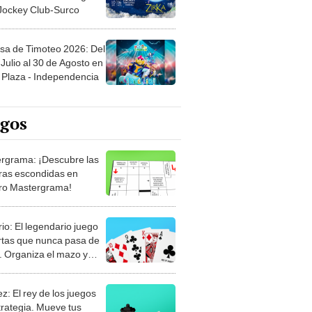
sa de Timoteo 2026: Del
Julio al 30 de Agosto en
Plaza - Independencia
egos
rgrama: ¡Descubre las
ras escondidas en
ro Mastergrama!
rio: El legendario juego
rtas que nunca pasa de
 Organiza el mazo y
stra tu habilidad.
z: El rey de los juegos
trategia. Mueve tus
, anticipa al rival y