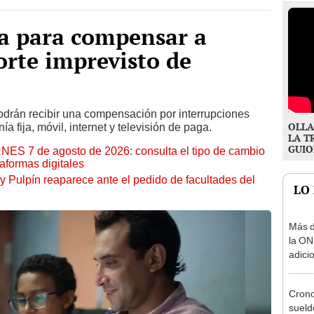
a para compensar a
orte imprevisto de
odrán recibir una compensación por interrupciones
OLLA
ía fija, móvil, internet y televisión de paga.
LA T
GUIO
RNES 7 de agosto de 2026: consulta el tipo de cambio
aformas digitales
y Pulpín reaparece ante el pedido de facultades del
LO
Más d
la ON
adici
agost
Cron
sueld
agost