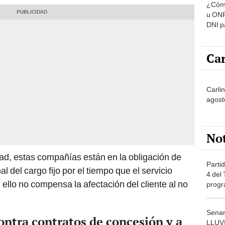
u ONP
DNI p
pensi
Car
Carli
agost
No
dad, estas compañías están en la obligación de
Partid
l del cargo fijo por el tiempo que el servicio
4 del
ello no compensa la afectación del cliente al no
progr
dónde
Senam
ntra contratos de concesión y a
LLUV
provi