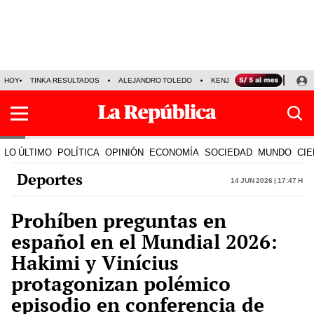
HOY
TINKA RESULTADOS
ALEJANDRO TOLEDO
KENJI FUJIMORI
PRECIO
LO ÚLTIMO
POLÍTICA
OPINIÓN
ECONOMÍA
SOCIEDAD
MUNDO
CIE
Deportes
14 Jun 2026 | 17:47 h
Prohíben preguntas en
español en el Mundial 2026:
Hakimi y Vinícius
protagonizan polémico
episodio en conferencia de