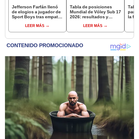
Jefferson Farfán llenó
Tabla de posiciones
Tabla
de elogios a jugador de
Mundial de Vóley Sub 17
parti
Sport Boys tras empate
2026: resultados y
la fe
ante Alianza Lima:
partidos de Perú en fase
Claus
LEER MÁS
LEER MÁS
"Ojalá puedas volver
de grupos
del 
pronto a tu casa"