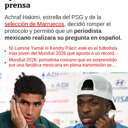
prensa
Achraf Hakimi, estrella del PSG y de la
selección de Marruecos
, decidió romper el
protocolo y permitió que un
periodista
mexicano realizara su pregunta en español.
Ni Lamine Yamal ni Kendry Páez: este es el futbolista
más joven del Mundial 2026 que apunta a un récord
histórico como Pelé
Mundial 2026: periodista coreano que es sorprendido
por una fanática mexicana en plena transmisión se
vuelve viral