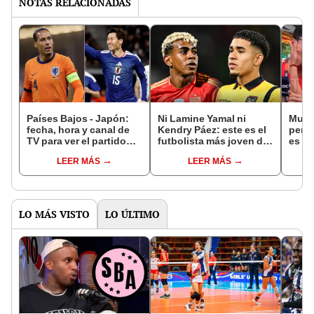
NOTAS RELACIONADAS
Países Bajos - Japón:
Ni Lamine Yamal ni
Mund
fecha, hora y canal de
Kendry Páez: este es el
perio
TV para ver el partido
futbolista más joven del
es so
por el grupo F del
Mundial 2026 que
fanát
LEER MÁS
LEER MÁS
Mundial 2026
apunta a un récord
plena
histórico como Pelé
vuelv
LO MÁS VISTO
LO ÚLTIMO