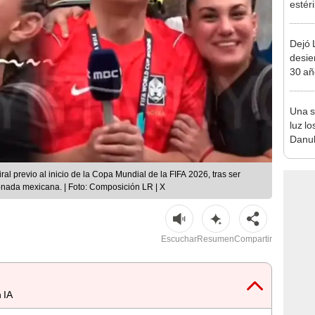
estér
hoy s
Parqu
Dejó L
desie
30 añ
de ll
sorpr
Una s
luz lo
Danub
Segun
fósil
al previo al inicio de la Copa Mundial de la FIFA 2026, tras ser
ionada mexicana. | Foto: Composición LR | X
Escuchar
Resumen
Compartir
 IA