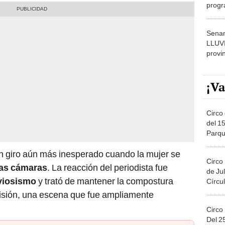
progr
dónde
Senam
LLUV
provi
¡Va
Circo 
del 15
Parqu
Migue
un giro aún más inesperado cuando la mujer se
Circo
las cámaras
. La reacción del periodista fue
de Jul
viosismo
y trató de mantener la compostura
Círcul
isión, una escena que fue ampliamente
Circo
Del 2