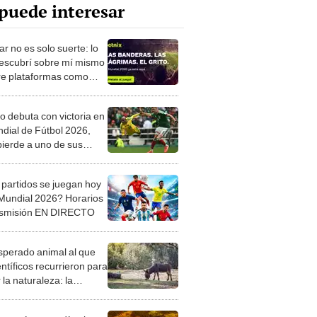
puede interesar
r no es solo suerte: lo
escubrí sobre mí mismo
re plataformas como
x
o debuta con victoria en
ndial de Fútbol 2026,
pierde a uno de sus
es jugadores
partidos se juegan hoy
 Mundial 2026? Horarios
nsmisión EN DIRECTO
esperado animal al que
entíficos recurrieron para
 la naturaleza: la
roducción de un asno
e está convirtiendo el