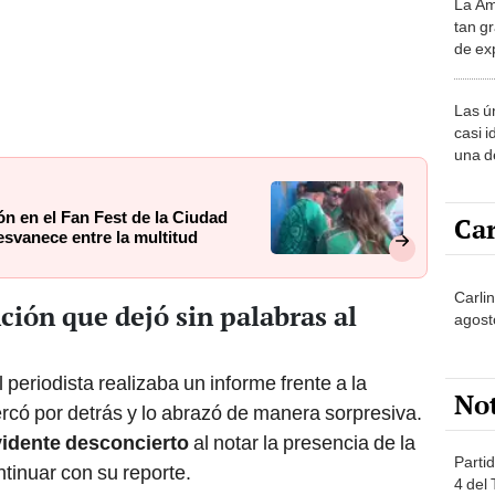
La Am
desie
tan gr
más v
de ex
encont
podrí
Las ú
sabía
casi i
una d
muy s
n en el Fan Fest de la Ciudad
Car
svanece entre la multitud
Carlin
ción que dejó sin palabras al
agost
periodista realizaba un informe frente a la
No
có por detrás y lo abrazó de manera sorpresiva.
idente desconcierto
al notar la presencia de la
Partid
tinuar con su reporte.
4 del