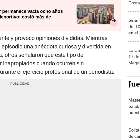
Costa
ur permanece vacía ocho años
deportivo: costó más de
Gran 
del 10
en el
ente y provocó opiniones divididas. Mientras
 episodio una anécdota curiosa y divertida en
La Ca
, otros señalaron que este tipo de
17 de 
 inapropiados cuando ocurren sin
Mega 
ante el ejercicio profesional de un periodista.
Ju
Maste
palab
nuest
Solita
de ca