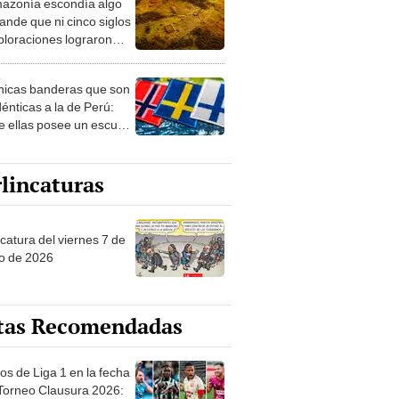
azonía escondía algo
rto en un paisaje con
ande que ni cinco siglos
ida
ploraciones lograron
rarlo: el hallazgo
a cambiar todo lo que se
nicas banderas que son
 sobre su pasado
dénticas a la de Perú:
e ellas posee un escudo
imilar
lincaturas
catura del viernes 7 de
o de 2026
tas Recomendadas
os de Liga 1 en la fecha
 Torneo Clausura 2026: