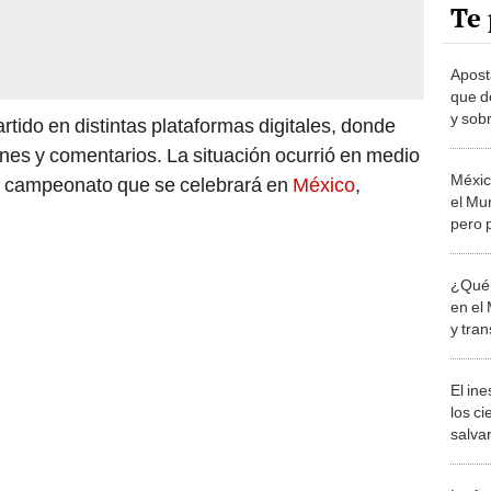
Te 
Aposta
que d
y sob
ido en distintas plataformas digitales, donde
Betni
s y comentarios. La situación ocurrió en medio
Méxic
al campeonato que se celebrará en
México
,
el Mu
pero 
mejor
¿Qué 
en el
y tra
El in
los ci
salvar
reint
salvaj