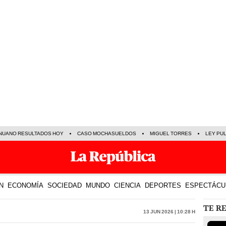
NUANO RESULTADOS HOY
CASO MOCHASUELDOS
MIGUEL TORRES
LEY PU
N
ECONOMÍA
SOCIEDAD
MUNDO
CIENCIA
DEPORTES
ESPECTÁCU
TE R
13 Jun 2026 | 10:28 h