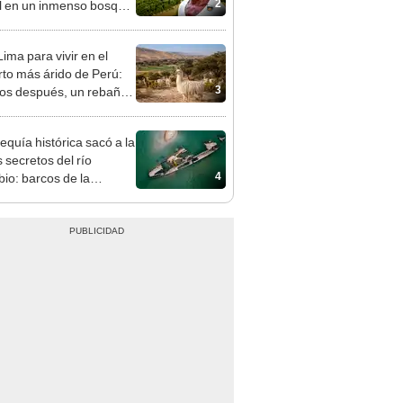
2
il en un inmenso bosque:
upera casi seis veces al
e de las Leyendas.
ima para vivir en el
rto más árido de Perú:
3
os después, un rebaño
amas creó un
endente ecosistema
equía histórica sacó a la
s secretos del río
4
io: barcos de la
da Guerra Mundial,
es de mamut y más