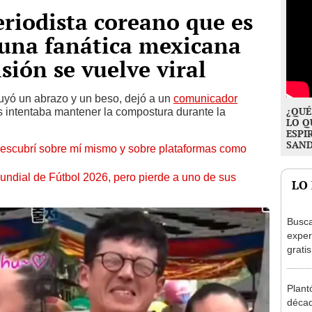
riodista coreano que es
 una fanática mexicana
sión se vuelve viral
luyó un abrazo y un beso, dejó a un
comunicador
¿QUÉ
 intentaba mantener la compostura durante la
LO Q
ESPI
SAN
 descubrí sobre mí mismo y sobre plataformas como
Mundial de Fútbol 2026, pero pierde a uno de sus
LO
Busca
exper
grati
para 
otros
Plant
un re
décad