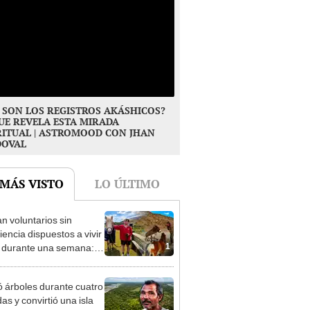
 SON LOS REGISTROS AKÁSHICOS?
UE REVELA ESTA MIRADA
RITUAL | ASTROMOOD CON JHAN
DOVAL
 MÁS VISTO
LO ÚLTIMO
n voluntarios sin
iencia dispuestos a vivir
1
s durante una semana:
cuidar caballos, burros y
 animales rescatados en
ó árboles durante cuatro
fugio por 2 horas
as y convirtió una isla