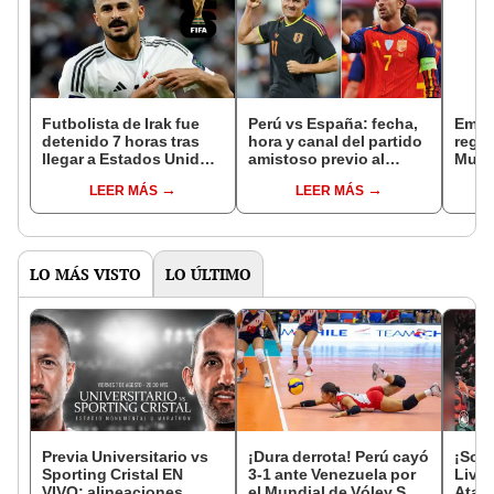
Futbolista de Irak fue
Perú vs España: fecha,
Empe
detenido 7 horas tras
hora y canal del partido
regre
llegar a Estados Unidos
amistoso previo al
Mund
para el Mundial 2026:
Mundial 2026
2026
LEER MÁS
LEER MÁS
"Tratado como un
sospechoso"
LO MÁS VISTO
LO ÚLTIMO
Previa Universitario vs
¡Dura derrota! Perú cayó
¡Sorp
Sporting Cristal EN
3-1 ante Venezuela por
Liver
VIVO: alineaciones
el Mundial de Vóley Sub
Atala