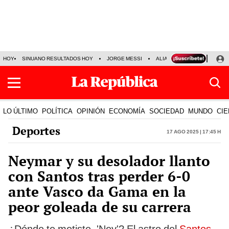
HOY
SINUANO RESULTADOS HOY
JORGE MESSI
ALIANZA LIMA VS SPORT BO
LO ÚLTIMO
POLÍTICA
OPINIÓN
ECONOMÍA
SOCIEDAD
MUNDO
CIE
Deportes
17 Ago 2025 | 17:45 h
Neymar y su desolador llanto
con Santos tras perder 6-0
ante Vasco da Gama en la
peor goleada de su carrera