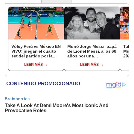
Vóley Perú vs México EN
Murió Jorge Messi, papá
Tabla
VIVO: juegan el cuarto
de Lionel Messi, a los 68
Mundi
set del partido por la
años por una
2026:
fecha 3 del Mundial sub
complicada enfermedad
parti
LEER MÁS
LEER MÁS
17 2026
de g