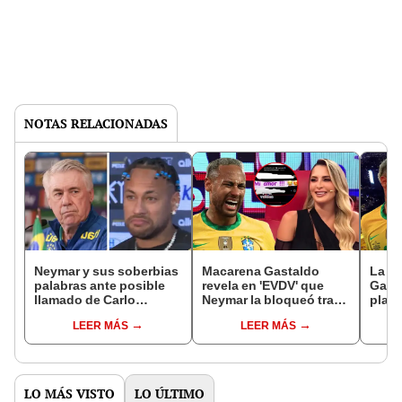
NOTAS RELACIONADAS
Neymar y sus soberbias
Macarena Gastaldo
La v
palabras ante posible
revela en 'EVDV' que
Gast
llamado de Carlo
Neymar la bloqueó tras
plan
Ancelotti a Brasil: "No
filtrar sus chats
secre
LEER MÁS
LEER MÁS
necesito demostrarle
privados en Instagram
puso
nada a nadie"
lleg
LO MÁS VISTO
LO ÚLTIMO