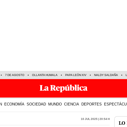
7 DE AGOSTO
OLLANTA HUMALA
PAPA LEÓN XIV
NALDY SALDAÑA
N
ECONOMÍA
SOCIEDAD
MUNDO
CIENCIA
DEPORTES
ESPECTÁCU
10 Jul 2025 | 20:54 h
LO