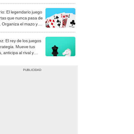
rio: El legendario juego
rtas que nunca pasa de
 Organiza el mazo y
stra tu habilidad.
z: El rey de los juegos
trategia. Mueve tus
, anticipa al rival y
gue el jaque mate.