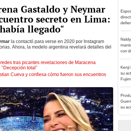
rena Gastaldo y Neymar
Espos
cuentro secreto en Lima:
direct
defie
había llegado"
confe
con N
Naldy
dos a
ymar
la contactó para verse en 2020 por Instagram
mantu
orias. Ahora, la modelo argentina revelará detalles del
con d
tras 
 redes tras picantes revelaciones de Maracena
tocam
Kenji
: "Decepción total"
bajo”
su ac
tian Cueva y confiesa cómo fueron sus encuentros
Fujim
los ev
Érika,
Produ
Guerr
su ac
adopt