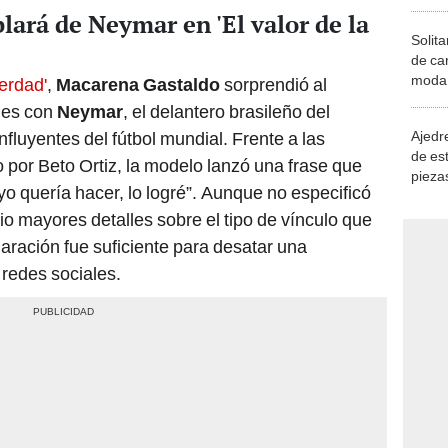
ará de Neymar en 'El valor de la
Solita
de ca
moda.
verdad'
,
Macarena Gastaldo
sorprendió al
demue
nes con
Neymar
, el delantero brasileño del
Ajedre
nfluyentes del fútbol mundial. Frente a las
de es
por Beto Ortiz, la modelo lanzó una frase que
piezas
 yo quería hacer, lo logré”. Aunque no especificó
consi
io mayores detalles sobre el tipo de vínculo que
laración fue suficiente para desatar una
redes sociales.