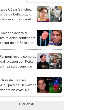
a de César Sánchez,
or de La Bella Luz, lo
1
nde y asegura que él
só relación clandestina
aldy Saldaña: "Hace
 Saldaña aclara si
ños"
vo relación sentimental
2
irector de La Bella Luz
denunciarlo por
ientos: “Me parece muy
 Fujimori revela cómo es
tual relación con Keiko
3
ori tras su ausencia en
entos: "Mi familia es
 mi suegra..."
ctora de ‘Esto es
a’ culpa a Kevin Díaz de
4
cidente en vivo: “No
ó la postura correcta”