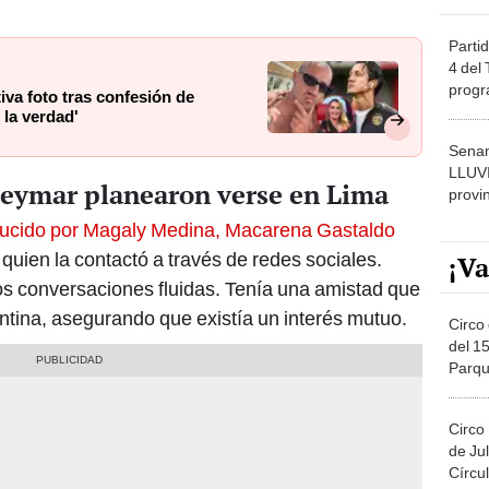
Partid
4 del
progr
va foto tras confesión de
dónde
 la verdad'
Senam
LLUV
eymar planearon verse en Lima
provi
ucido por Magaly Medina, Macarena Gastaldo
quien la contactó a través de redes sociales.
¡Va
os conversaciones fluidas. Tenía una amistad que
entina, asegurando que existía un interés mutuo.
Circo 
del 15
Parqu
Migue
Circo
de Jul
Círcul