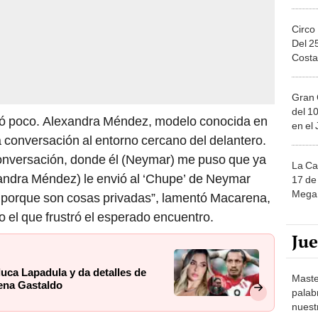
Circo
Del 2
Costa
Gran 
del 10
ró poco. Alexandra Méndez, modelo conocida en
en el
la conversación al entorno cercano del delantero.
 conversación, donde él (Neymar) me puso que ya
La Ca
xandra Méndez) le envió al ‘Chupe’ de Neymar
17 de 
Mega 
porque son cosas privadas”, lamentó Macarena,
o el que frustró el esperado encuentro.
Ju
uca Lapadula y da detalles de
Maste
ena Gastaldo
palab
nuest