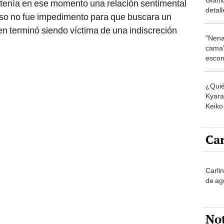
enía en ese momento una relación sentimental
detal
 eso no fue impedimento para que buscara un
priva
ien terminó siendo víctima de una indiscreción
Gasta
“Nena
cama”
escon
los E
¿Quié
Kyara 
Keiko 
contra
Car
Carli
de ag
No