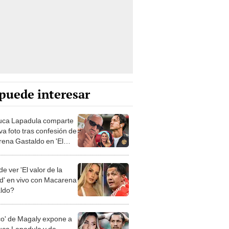
puede interesar
uca Lapadula comparte
va foto tras confesión de
ena Gastaldo en 'El
de la verdad'
 ver 'El valor de la
d' en vivo con Macarena
ldo?
co' de Magaly expone a
uca Lapadula y da