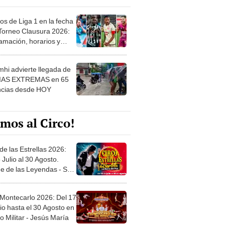
os de Liga 1 en la fecha
 Torneo Clausura 2026:
amación, horarios y
 ver
hi advierte llegada de
IAS EXTREMAS en 65
ncias desde HOY
mos al Circo!
de las Estrellas 2026:
 Julio al 30 Agosto.
e de las Leyendas - San
l
 Montecarlo 2026: Del 17
io hasta el 30 Agosto en
o Militar - Jesús María