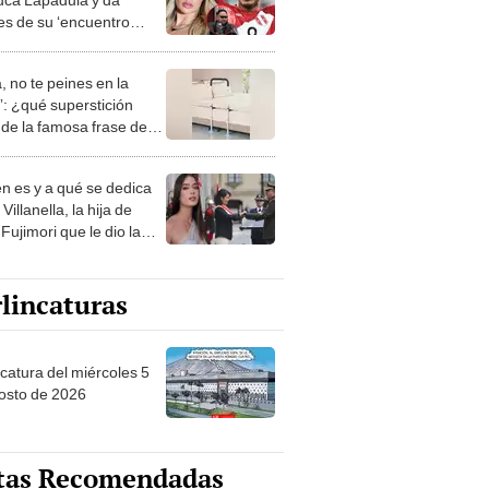
les de su ‘encuentro
do’ con Macarena
ldo
, no te peines en la
: ¿qué superstición
de la famosa frase de
nanitos Verdes?
n es y a qué se dedica
Villanella, la hija de
Fujimori que le dio la
 a nivel nacional?
lincaturas
ncatura del miércoles 5
osto de 2026
tas Recomendadas