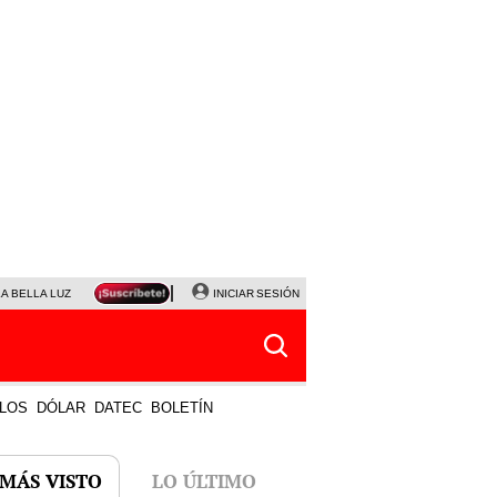
LA BELLA LUZ
MAGALY MEDINA
INICIAR SESIÓN
SINUANO RESULTADOS HOY
JANET TELLO
LOS
DÓLAR
DATEC
BOLETÍN
 MÁS VISTO
LO ÚLTIMO