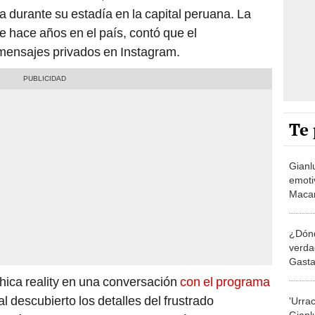
la durante su estadía en la capital peruana. La
 hace años en el país, contó que el
 mensajes privados en Instagram.
Te 
Gianl
emoti
Macar
valor 
¿Dónde
verda
Gasta
chica reality en una conversación
con el programa
al descubierto los detalles del frustrado
'Urra
Gianl