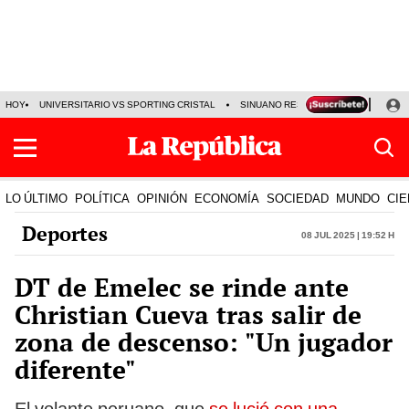
HOY
UNIVERSITARIO VS SPORTING CRISTAL
SINUANO RESULTADOS HOY
CA
LO ÚLTIMO
POLÍTICA
OPINIÓN
ECONOMÍA
SOCIEDAD
MUNDO
CIE
Deportes
08 Jul 2025 | 19:52 h
DT de Emelec se rinde ante
Christian Cueva tras salir de
zona de descenso: "Un jugador
diferente"