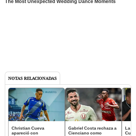
NOTAS RELACIONADAS
Christian Cueva
Gabriel Costa rechaza a
La re
apareció con
Cienciano como
Cueva