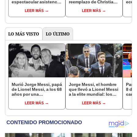
espectacular asistencia
reemplazo de Christian
ecuat
para que José
Cueva: "Se siente a
de to
LEER MÁS
LEER MÁS
Francisco Cevallos
gusto en Universitario"
"Está
ponga el 1-0 para
Emelec
LO MÁS VISTO
LO ÚLTIMO
Murió Jorge Messi, papá
Jorge Messi, el hombre
Parti
de Lionel Messi, a los 68
que llevó a Lionel Messi
8 de 
años por una
a la elite mundial: los
canal
complicada enfermedad
momentos clave en la
EN V
LEER MÁS
LEER MÁS
carrera de su hijo