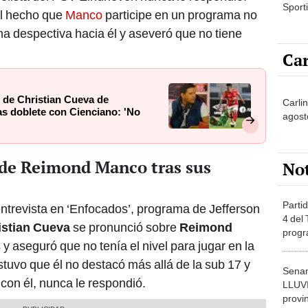
Sporti
 el hecho que
Manco
participe en un programa no
ma despectiva hacia él y aseveró que no tiene
Car
 de Christian Cueva de
Carli
ras doblete con Cienciano: 'No
agost
 de Reimond Manco tras sus
No
Partid
ntrevista en ‘Enfocados’, programa de Jefferson
4 del
istian Cueva
se pronunció sobre
Reimond
progr
ás y aseguró que no tenía el nivel para jugar en la
dónde
ostuvo que él no destacó más allá de la sub 17 y
Senam
con él, nunca le respondió.
LLUV
provi