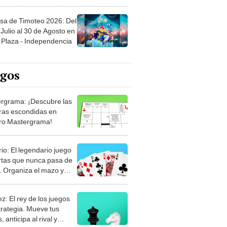
sa de Timoteo 2026: Del
Julio al 30 de Agosto en
Plaza - Independencia
egos
rgrama: ¡Descubre las
ras escondidas en
ro Mastergrama!
rio: El legendario juego
rtas que nunca pasa de
 Organiza el mazo y
stra tu habilidad.
z: El rey de los juegos
trategia. Mueve tus
, anticipa al rival y