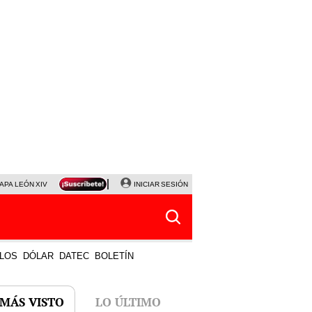
APA LEÓN XIV
NALDY SALDAÑA
INICIAR SESIÓN
LA BELLA LUZ
MAGALY MEDINA
HORÓS
LOS
DÓLAR
DATEC
BOLETÍN
 MÁS VISTO
LO ÚLTIMO