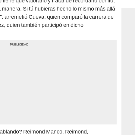
 tiene que valorarlo y tratar de recordarlo bonito,
consi
a manera. Si tú hubieras hecho lo mismo más allá
”, arremetió Cueva, quien comparó la carrera de
, quien también participó en dicho
y hablando? Reimond Manco. Reimond,