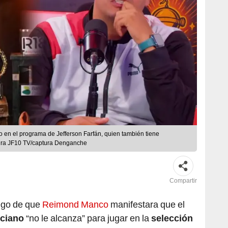
en el programa de Jefferson Farfán, quien también tiene
tura JF10 TV/captura Denganche
Compartir
ego de que
Reimond Manco
manifestara que el
ciano
“no le alcanza” para jugar en la
selección