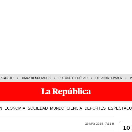
E AGOSTO
TINKA RESULTADOS
PRECIO DEL DÓLAR
OLLANTA HUMALA
P
N
ECONOMÍA
SOCIEDAD
MUNDO
CIENCIA
DEPORTES
ESPECTÁCU
20 May 2025 | 7:31 h
LO