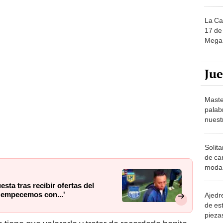
La Ca
17 de 
Mega 
Ju
Maste
palab
nuest
Solita
de ca
moda.
demue
sta tras recibir ofertas del
o empecemos con...'
Ajedre
de es
piezas