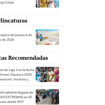
ng Cristal
lincaturas
ncatura del jueves 6 de
o de 2026
tas Recomendadas
os de Liga 1 en la fecha
 Torneo Clausura 2026:
amación, horarios y
 ver
hi advierte llegada de
IAS EXTREMAS en 65
ncias desde HOY