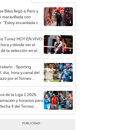
e Biles llegó a Perú y
 maravillada con
1
: "Estoy encantada con
rmoso que es este país"
vs Túnez HOY EN VIVO:
 hora y dónde ver el
2
 de la selección en el
al Sub 17 de Vóley
sitario - Sporting
l: día, hora y canal del
3
dazo por el Torneo
ura de la Liga 1 2026
dos de la Liga 1 2026:
amación y horarios para
4
a fecha 4 del Torneo
ura