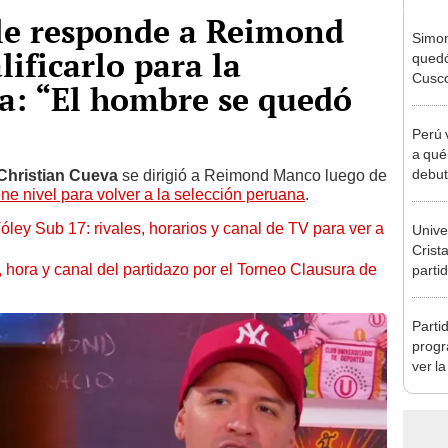
 le responde a Reimond
Simon
ificarlo para la
quedó
Cusco
a: “El hombre se quedó
lo he
Perú 
a qué
debut
Christian Cueva
se dirigió a Reimond Manco luego de
ene nivel para volver a la selección peruana
.
Mundi
2026
óley Sub 17: rivales, horarios y canal de TV para ver a
Univer
Crista
ía, hora y canal del partidazo por el Torneo Clausura de
parti
Claus
Parti
progr
ver l
Claus