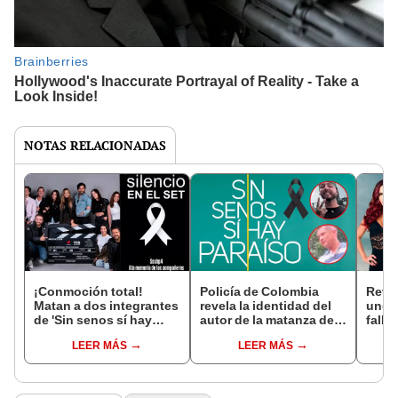
NOTAS RELACIONADAS
¡Conmoción total!
Policía de Colombia
Revel
Matan a dos integrantes
revela la identidad del
uno d
de 'Sin senos sí hay
autor de la matanza de
falle
paraíso' en Colombia en
dos integrantes de 'Sin
sí ha
LEER MÁS
LEER MÁS
plena grabación de la
senos sí hay paraíso' en
ataqu
telenovela
pleno rodaje