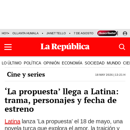
HOY
OLLANTA HUMALA
JANET TELLO
7 DE AGOSTO
TINKA RESULTADOS
LO ÚLTIMO
POLÍTICA
OPINIÓN
ECONOMÍA
SOCIEDAD
MUNDO
CIE
Cine y series
18 May 2026 | 13:21 h
‘La propuesta’ llega a Latina:
trama, personajes y fecha de
estreno
Latina
lanza 'La propuesta' el 18 de mayo, una
novela turca que explora el amor, la traición y