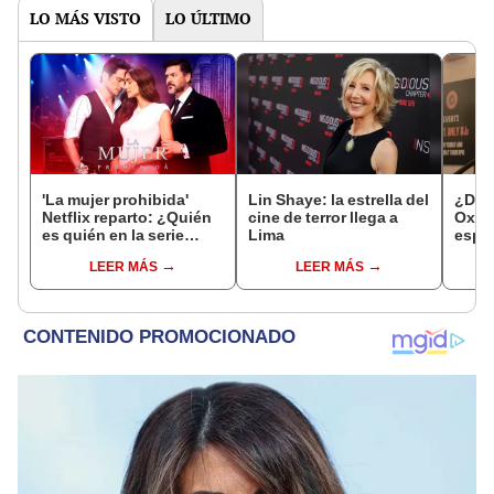
LO MÁS VISTO
LO ÚLTIMO
'La mujer prohibida'
Lin Shaye: la estrella del
¿Dónd
Netflix reparto: ¿Quién
cine de terror llega a
Oxfor
es quién en la serie
Lima
espa
colombiana
LEER MÁS
LEER MÁS
protagonizada por
Valerie Domínguez?