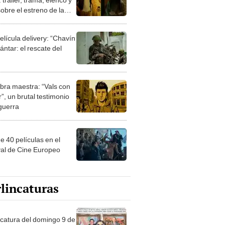
obre el estreno de la
la de terror filmada en
s
elícula delivery: “Chavín
ntar: el rescate del
bra maestra: “Vals con
”, un brutal testimonio
 guerra
e 40 películas en el
val de Cine Europeo
lincaturas
ncatura del domingo 9 de