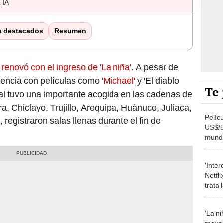
 IA
s destacados
Resumen
renovó con el ingreso de 'La niña'.
A pesar de
diencia con películas como
'Michael'
y 'El diablo
Te 
onal tuvo una importante acogida en las cadenas de
a, Chiclayo, Trujillo, Arequipa, Huánuco, Juliaca,
Pelícu
 registraron salas llenas durante el fin de
US$/5
mundia
biopi
Estad
'Inte
Netfli
trata 
‘La ni
mayo: 