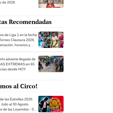
o de 2026
tas Recomendadas
os de Liga 1 en la fecha
 Torneo Clausura 2026:
amación, horarios y
 ver
hi advierte llegada de
IAS EXTREMAS en 65
ncias desde HOY
mos al Circo!
de las Estrellas 2026:
 Julio al 30 Agosto.
e de las Leyendas - San