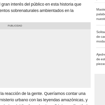
gran interés del público en esta historia que
Maste
mentos sobrenaturales ambientados en la
palab
nuest
Solita
de ca
moda.
demue
Ajedre
de es
piezas
consi
a reacción de la gente. Queríamos contar una
l misterio urbano con las leyendas amazónicas, y