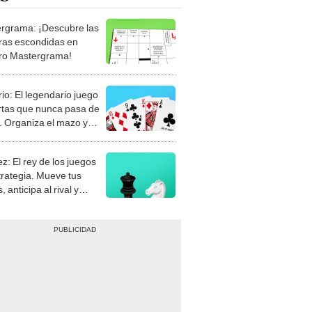
rgrama: ¡Descubre las
ras escondidas en
ro Mastergrama!
rio: El legendario juego
rtas que nunca pasa de
 Organiza el mazo y
stra tu habilidad.
z: El rey de los juegos
trategia. Mueve tus
, anticipa al rival y
gue el jaque mate.