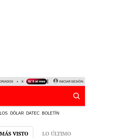
ERIADOS
KEIKO FUJIMORI
NALDY SALDAÑA
INICIAR SESIÓN
JAVIER MILEI
PARTIDOS DE
LOS
DÓLAR
DATEC
BOLETÍN
 MÁS VISTO
LO ÚLTIMO