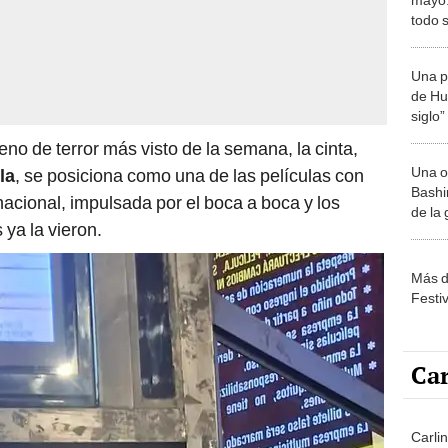
todo s
pelícu
Iquito
Una p
de Huá
siglo”
no de terror más visto de la semana, la cinta,
Una o
la
, se posiciona como una de las películas con
Bashir
nacional, impulsada por el boca a boca y los
de la
ya la vieron.
Más d
Festi
Car
Carli