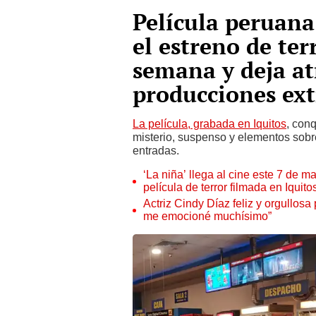
Película peruana 
el estreno de ter
semana y deja at
producciones ext
La película, grabada en Iquitos
, con
misterio, suspenso y elementos sobr
entradas.
‘La niña’ llega al cine este 7 de ma
película de terror filmada en Iquito
Actriz Cindy Díaz feliz y orgullosa
me emocioné muchísimo”