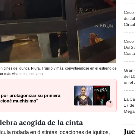
Migue
Circo
de Jul
Círcul
Circo
Del 2
Costa
n cines de Iquitos, Piura, Trujillo y más, convirtiéndose en el estreno de
Gran 
ror más visto de la semana.
del 10
en el
a por protagonizar su primera
La Ca
mocioné muchísimo”
17 de 
Mega 
elebra acogida de la cinta
Ju
ícula rodada en distintas locaciones de Iquitos,