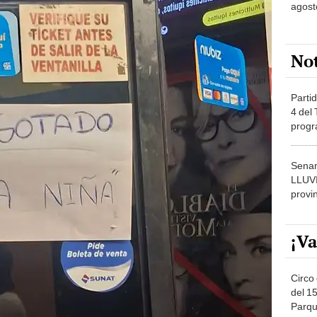
agost
No
Partid
4 del
progr
dónde
Senam
LLUV
provi
¡Va
Circo 
del 15
Parqu