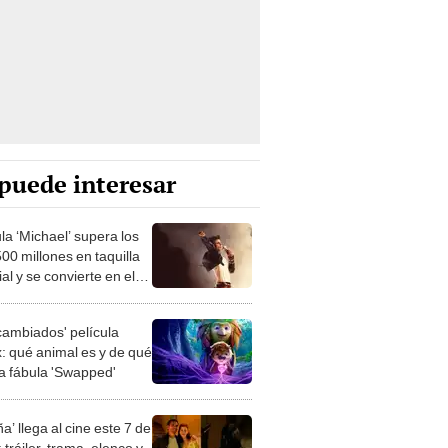
puede interesar
la ‘Michael’ supera los
00 millones en taquilla
l y se convierte en el
c musical más exitoso de
os unidos
rcambiados' película
x: qué animal es y de qué
la fábula 'Swapped'
ña’ llega al cine este 7 de
tráiler, trama, elenco y