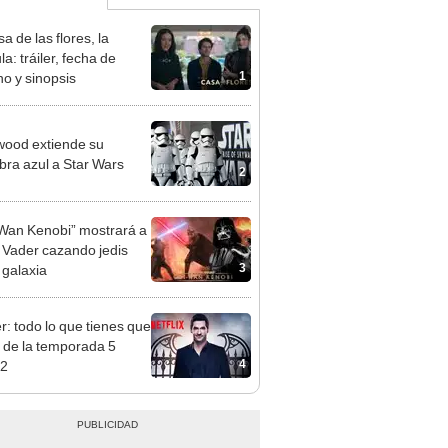
a de las flores, la
la: tráiler, fecha de
1
no y sinopsis
wood extiende su
bra azul a Star Wars
2
Wan Kenobi” mostrará a
 Vader cazando jedis
3
 galaxia
er: todo lo que tienes que
 de la temporada 5
4
 2