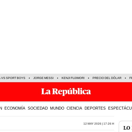
A VS SPORT BOYS
JORGE MESSI
KENJI FUJIMORI
PRECIO DEL DÓLAR
F
N
ECONOMÍA
SOCIEDAD
MUNDO
CIENCIA
DEPORTES
ESPECTÁCU
12 May 2026 | 17:26 h
LO