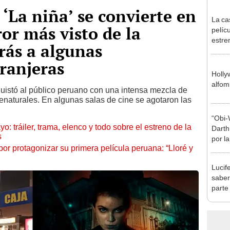
‘La niña’ se convierte en
La cas
ror más visto de la
pelícu
estre
rás a algunas
ranjeras
Holly
alfom
quistó al público peruano con una intensa mezcla de
enaturales. En algunas salas de cine se agotaron las
“Obi-
yo: tráiler, trama, elenco y todo sobre el estreno de la
Darth
s
por la
 por protagonizar su primera película peruana: “Lloré y
Lucif
saber
parte