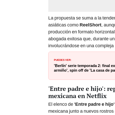
La propuesta se suma a la tenden
asiáticas como
ReelShort
, aunq
producción en formato horizontal
abogada exitosa que, durante una
involucrándose en una compleja 
PUEDES VER:
'Berlín' serie temporada 2: final 
armiño', spin off de 'La casa de pa
'Entre padre e hijo': re
mexicana en Netflix
El elenco de
'Entre padre e hijo'
mexicana junto a nuevos rostros 