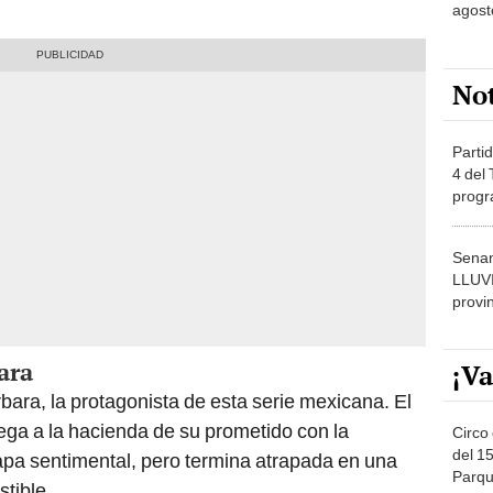
agost
No
Partid
4 del
progr
dónde
Senam
LLUV
provi
ara
¡Va
ara, la protagonista de esta serie mexicana. El
ega a la hacienda de su prometido con la
Circo 
del 15
tapa sentimental, pero termina atrapada en una
Parqu
stible.