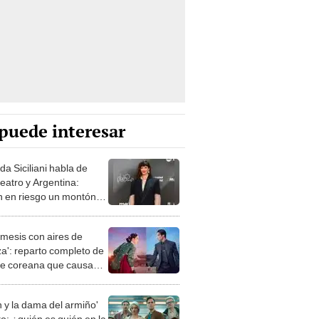
puede interesar
da Siciliani habla de
teatro y Argentina:
n en riesgo un montón
rechos adquiridos"
émesis con aires de
za': reparto completo de
rie coreana que causa
y es la más vista en
x
n y la dama del armiño'
to: ¿quién es quién en la