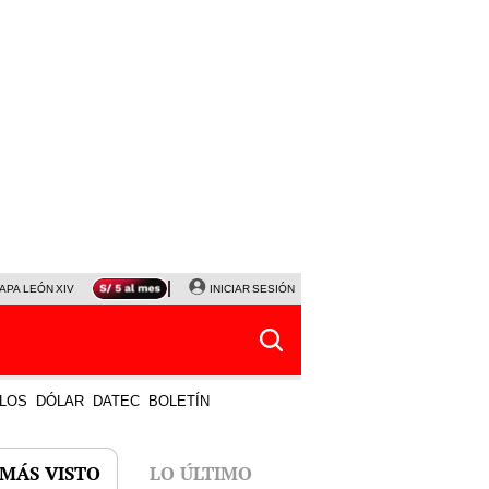
APA LEÓN XIV
NALDY SALDAÑA
INICIAR SESIÓN
LA BELLA LUZ
MAGALY MEDINA
HORÓS
LOS
DÓLAR
DATEC
BOLETÍN
 MÁS VISTO
LO ÚLTIMO