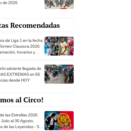
o de 2026
tas Recomendadas
os de Liga 1 en la fecha
 Torneo Clausura 2026:
amación, horarios y
 ver
hi advierte llegada de
IAS EXTREMAS en 65
ncias desde HOY
mos al Circo!
de las Estrellas 2026:
 Julio al 30 Agosto.
e de las Leyendas - San