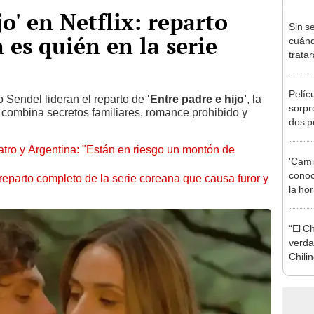
jo' en Netflix: reparto
Sin s
 es quién en la serie
cuánd
trata
perso
nueva
Pelíc
en T
 Sendel lideran el reparto de
'Entre padre e hijo'
, la
sorpr
combina secretos familiares, romance prohibido y
dos p
a Bre
eatro y Argentina: "Están en riesgo un montón de
Weis
'Camin
conoc
 reparto completo de la serie coreana que causa furor y
la ho
caníb
“El Ch
verda
Chili
shock