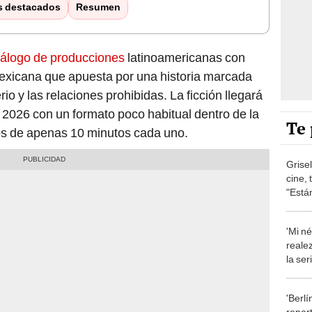
s destacados
Resumen
atálogo de producciones
latinoamericanas con
mexicana que apuesta por una historia marcada
rio y las relaciones prohibidas. La ficción llegará
l 2026 con un formato poco habitual dentro de la
Te 
dios de apenas 10 minutos cada uno.
Grisel
cine, 
"Está
de de
'Mi n
reale
la se
furor 
Netfli
'Berlí
repar