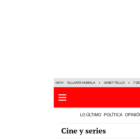
HOY
OLLANTA HUMALA
JANET TELLO
7 D
LO ÚLTIMO
POLÍTICA
OPINIÓ
Cine y series