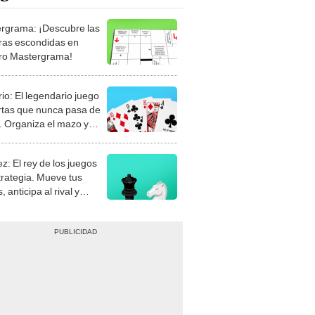
rgrama: ¡Descubre las
ras escondidas en
ro Mastergrama!
rio: El legendario juego
rtas que nunca pasa de
 Organiza el mazo y
stra tu habilidad.
z: El rey de los juegos
trategia. Mueve tus
, anticipa al rival y
gue el jaque mate.