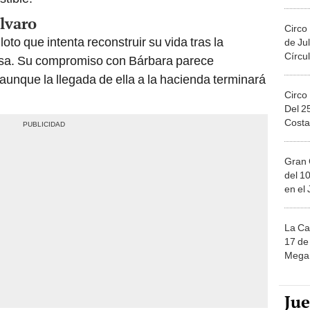
Migue
Álvaro
Circo
loto que intenta reconstruir su vida tras la
de Jul
Círcul
osa. Su compromiso con Bárbara parece
unque la llegada de ella a la hacienda terminará
Circo
Del 2
Costa
Gran 
del 10
en el
La Ca
17 de 
Mega 
Ju