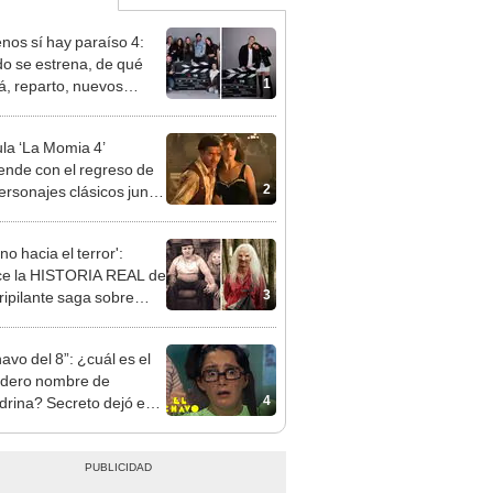
enos sí hay paraíso 4:
o se estrena, de qué
1
rá, reparto, nuevos
najes y todo sobre la
 temporada de la serie
ula ‘La Momia 4’
elemundo
ende con el regreso de
2
ersonajes clásicos junto
ndan Fraser y Rachel
z
o hacia el terror':
e la HISTORIA REAL de
3
rripilante saga sobre
ales deformes
avo del 8”: ¿cuál es el
dero nombre de
4
ndrina? Secreto dejó en
 a fans