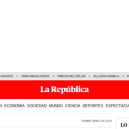
E AGOSTO
TINKA RESULTADOS
PRECIO DEL DÓLAR
OLLANTA HUMALA
P
N
ECONOMÍA
SOCIEDAD
MUNDO
CIENCIA
DEPORTES
ESPECTÁCU
19 May 2026 | 12:12 h
LO