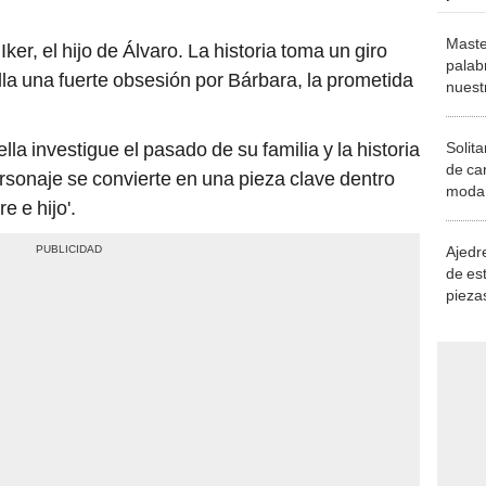
Maste
er, el hijo de Álvaro. La historia toma un giro
palab
lla una fuerte obsesión por Bárbara, la prometida
nuest
lla investigue el pasado de su familia y la historia
Solita
de ca
sonaje se convierte en una pieza clave dentro
moda.
e e hijo'.
demue
Ajedre
de es
piezas
consi