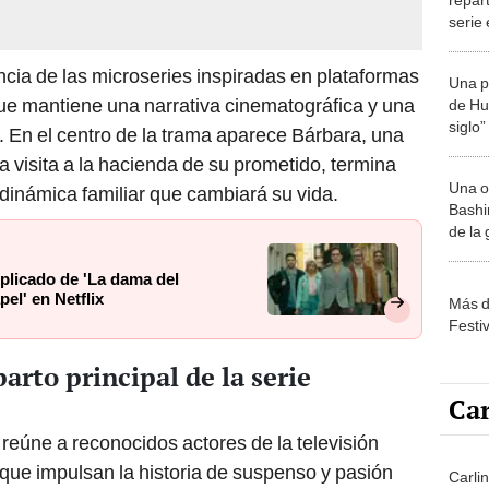
serie
cia de las microseries inspiradas en plataformas
Una p
ue mantiene una narrativa cinematográfica y una
de Huá
siglo”
. En el centro de la trama aparece Bárbara, una
 visita a la hacienda de su prometido, termina
Una o
dinámica familiar que cambiará su vida.
Bashir
de la
explicado de 'La dama del
pel' en Netflix
Más d
Festi
parto principal de la serie
Car
reúne a reconocidos actores de la televisión
que impulsan la historia de suspenso y pasión
Carlin