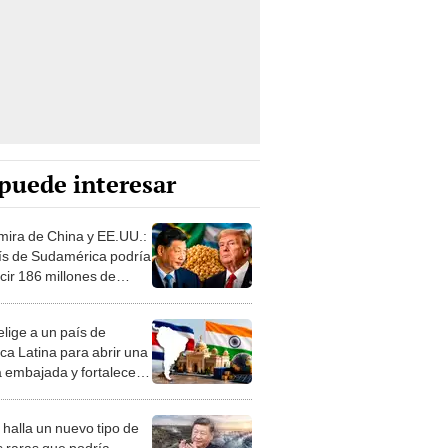
puede interesar
 mira de China y EE.UU.:
ís de Sudamérica podría
cir 186 millones de
das de soja y liderar
taciones mundiales
elige a un país de
ca Latina para abrir una
 embajada y fortalecer
elaciones de
ración y comercio
 halla un nuevo tipo de
s raras que podría