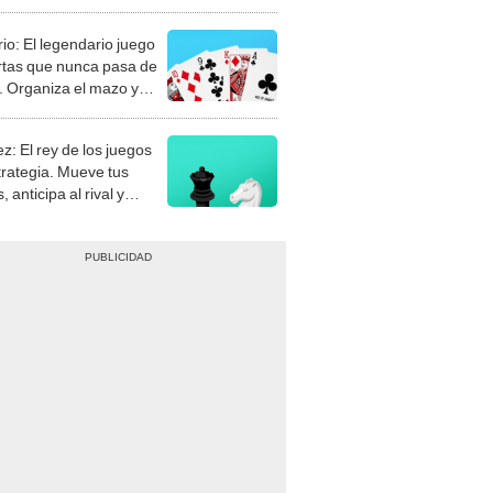
rio: El legendario juego
rtas que nunca pasa de
 Organiza el mazo y
stra tu habilidad.
z: El rey de los juegos
trategia. Mueve tus
, anticipa al rival y
gue el jaque mate.