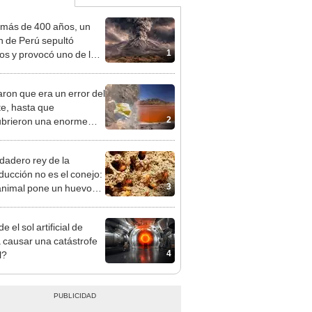
más de 400 años, un
n de Perú sepultó
1
os y provocó uno de los
os más fríos de la
ria: sigue bajo monitoreo
ron que era un error del
te, hasta que
2
brieron una enorme
a naranja sobre
a.
rdadero rey de la
ducción no es el conejo:
3
animal pone un huevo
tres segundos, vive
 50 años y solo no
 el sol artificial de
 la Antártida
 causar una catástrofe
4
l?