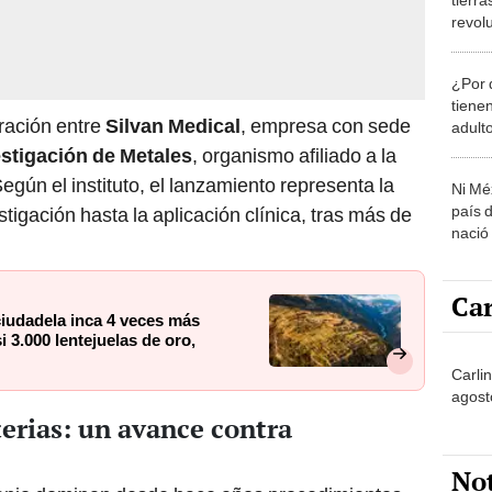
revolu
desaf
¿Por 
tiene
ración entre
Silvan Medical
, empresa con sede
adult
estigación de Metales
, organismo afiliado a la
Según el instituto, el lanzamiento representa la
Ni Mé
país 
stigación hasta la aplicación clínica, tras más de
nació
Car
iudadela inca 4 veces más
3.000 lentejuelas de oro,
Carli
agost
erias: un avance contra
No