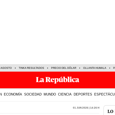
E AGOSTO
TINKA RESULTADOS
PRECIO DEL DÓLAR
OLLANTA HUMALA
P
N
ECONOMÍA
SOCIEDAD
MUNDO
CIENCIA
DEPORTES
ESPECTÁCU
01 Jun 2026 | 14:26 h
LO