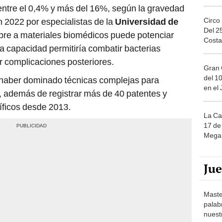
entre el 0,4% y más del 16%, según la gravedad
Circo
n 2022 por especialistas de la
Universidad de
Del 2
bre a materiales biomédicos puede potenciar
Costa
 capacidad permitiría combatir bacterias
ir complicaciones posteriores.
Gran 
del 10
ó haber dominado técnicas complejas para
en el
o, además de registrar más de 40 patentes y
tíficos desde 2013.
La Ca
17 de 
Mega 
Ju
Maste
palab
nuest