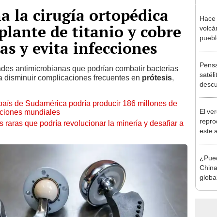
a la cirugía ortopédica
Hace 
plante de titanio y cobre
volcá
puebl
as y evita infecciones
veran
histo
Pensa
des antimicrobianas que podrían combatir bacterias
satéli
 a disminuir complicaciones frecuentes en
prótesis
,
descu
manch
país de Sudamérica podría producir 186 millones de
Bolivi
El ve
taciones mundiales
repro
s raras que podría revolucionar la minería y desafiar a
este 
cada 
hasta
¿Puede
habita
China
globa