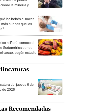
cionar la minería y
iar a Estados Unidos
qué los bebés al nacer
n más huesos que los
os?
xico ni Perú: conoce el
de Sudamérica donde
 el cacao, según estudio
lincaturas
ncatura del jueves 6 de
o de 2026
tas Recomendadas