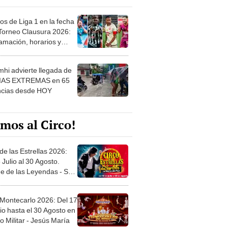
os de Liga 1 en la fecha
 Torneo Clausura 2026:
amación, horarios y
 ver
hi advierte llegada de
IAS EXTREMAS en 65
ncias desde HOY
mos al Circo!
de las Estrellas 2026:
 Julio al 30 Agosto.
e de las Leyendas - San
l
 Montecarlo 2026: Del 17
io hasta el 30 Agosto en
o Militar - Jesús María