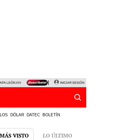
APA LEÓN XIV
NALDY SALDAÑA
INICIAR SESIÓN
LA BELLA LUZ
MAGALY MEDINA
HORÓS
LOS
DÓLAR
DATEC
BOLETÍN
 MÁS VISTO
LO ÚLTIMO