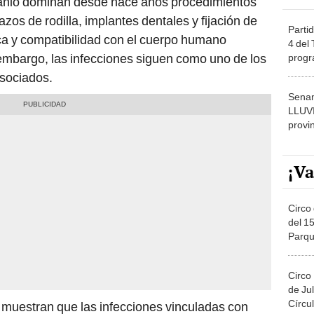
tanio dominan desde hace años procedimientos
os de rodilla, implantes dentales y fijación de
Partid
ca y compatibilidad con el cuerpo humano
4 del
embargo, las infecciones siguen como uno de los
progr
dónde
sociados.
Senam
LLUV
provi
¡Va
Circo 
del 15
Parqu
Migue
Circo
de Jul
Círcul
 muestran que las infecciones vinculadas con