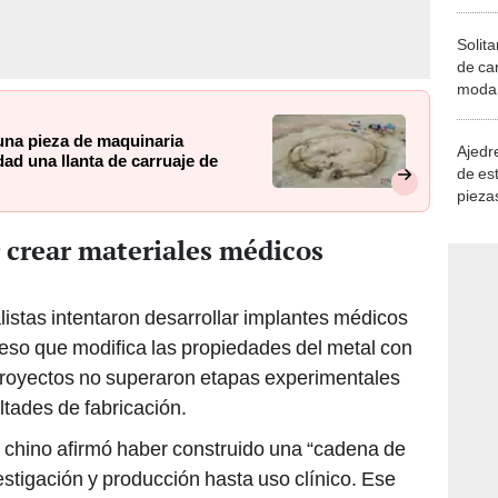
Solita
de ca
moda.
demue
una pieza de maquinaria
Ajedre
dad una llanta de carruaje de
de es
piezas
consi
 crear materiales médicos
istas intentaron desarrollar implantes médicos
eso que modifica las propiedades del metal con
royectos no superaron etapas experimentales
ltades de fabricación.
o chino afirmó haber construido una “cadena de
stigación y producción hasta uso clínico. Ese