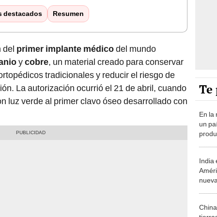
s destacados
Resumen
n del
primer implante médico
del mundo
tanio
y
cobre
, un material creado para conservar
 ortopédicos tradicionales y reducir el riesgo de
Te 
n. La autorización ocurrió el 21 de abril, cuando
on luz verde al primer clavo óseo desarrollado con
En la
un pa
produ
tonela
expor
India 
Améri
nueva
sus r
coope
China
tierra