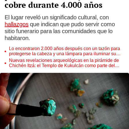
cobre durante 4.000 años
El lugar reveló un significado cultural, con
hallazgos
que indican que pudo servir como
sitio funerario para las comunidades que lo
habitaron.
Lo encontraron 2.000 años después con un tazón para
protegerse la cabeza y una lámpara para iluminar su
camino: un hombre huyó de Pompeya cuando estalló el
Nuevas revelaciones arqueológicas en la pirámide de
Vesubio
Chichén Itzá: el Templo de Kukulcán como parte del
calendario maya