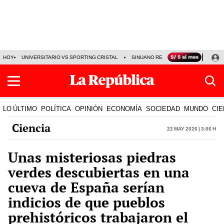
HOY
UNIVERSITARIO VS SPORTING CRISTAL
SINUANO RESULTADOS HOY
CA
LO ÚLTIMO
POLÍTICA
OPINIÓN
ECONOMÍA
SOCIEDAD
MUNDO
CIE
Ciencia
22 May 2026 | 3:06 h
Unas misteriosas piedras
verdes descubiertas en una
cueva de España serían
indicios de que pueblos
prehistóricos trabajaron el