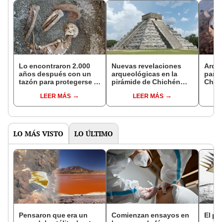
Lo encontraron 2.000
Nuevas revelaciones
Arqu
años después con un
arqueológicas en la
parte
tazón para protegerse la
pirámide de Chichén
Chin
cabeza y una lámpara
Itzá: el Templo de
reliq
LEER MÁS
LEER MÁS
para iluminar su
Kukulcán como parte
dinas
camino: un hombre
del calendario maya
huyó de Pompeya
cuando estalló el
Vesubio
LO MÁS VISTO
LO ÚLTIMO
Pensaron que era un
Comienzan ensayos en
El p