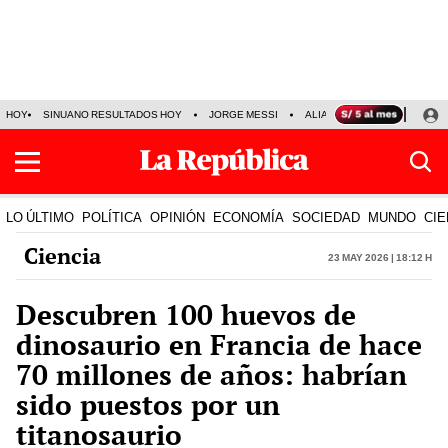
HOY
SINUANO RESULTADOS HOY
JORGE MESSI
ALIANZA LIMA VS SPORT BO
LO ÚLTIMO
POLÍTICA
OPINIÓN
ECONOMÍA
SOCIEDAD
MUNDO
CIE
Ciencia
23 May 2026 | 18:12 h
Descubren 100 huevos de
dinosaurio en Francia de hace
70 millones de años: habrían
sido puestos por un
titanosaurio