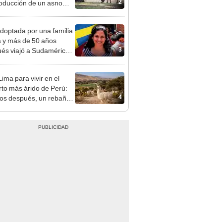
2
roducción de un asno
je favorece la
eración del ecosistema
doptada por una familia
tico
 y más de 50 años
3
és viajó a Sudamérica
sca de sus raíces:
ntré esa parte faltante"
ima para vivir en el
rto más árido de Perú:
4
os después, un rebaño
amas creó un
endente ecosistema