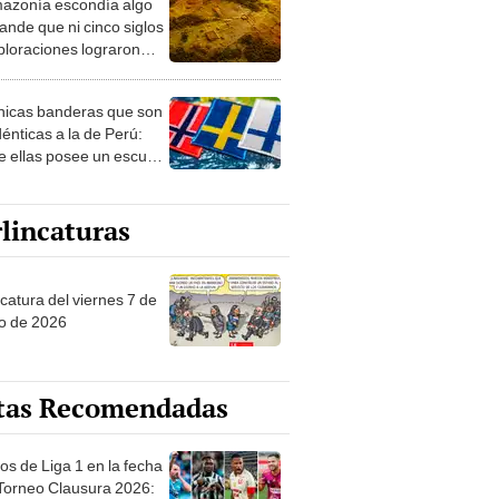
azonía escondía algo
rto en un paisaje con
ande que ni cinco siglos
ida
ploraciones lograron
rarlo: el hallazgo
a cambiar todo lo que se
nicas banderas que son
 sobre su pasado
dénticas a la de Perú:
e ellas posee un escudo
imilar
lincaturas
catura del viernes 7 de
o de 2026
tas Recomendadas
os de Liga 1 en la fecha
 Torneo Clausura 2026: