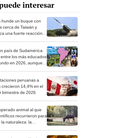
puede interesar
 hunde un buque con
es cerca de Taiwán y
ca una fuerte reacción
r del gobierno de China
un país de Sudamérica
a entre los más educados
undo en 2026, aunque
ra entrar al top 20: no es
taciones peruanas a
 crecieron 14,4% en el
r bimestre de 2026
esperado animal al que
entíficos recurrieron para
 la naturaleza: la
roducción de un asno
e está convirtiendo el