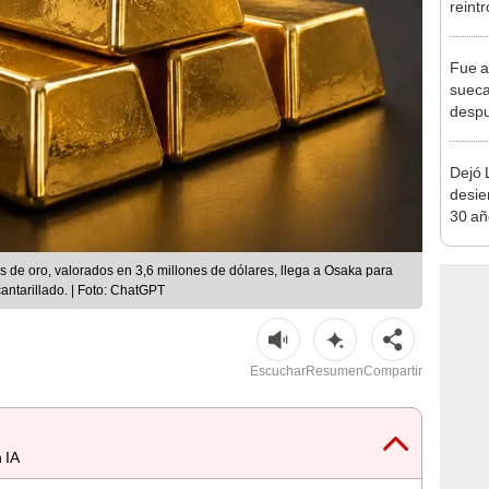
reint
salva
recup
Fue a
desér
sueca
despu
en bu
"Enco
Dejó L
desie
30 añ
de ll
sorpr
de oro, valorados en 3,6 millones de dólares, llega a Osaka para
antarillado. | Foto: ChatGPT
Escuchar
Resumen
Compartir
 IA