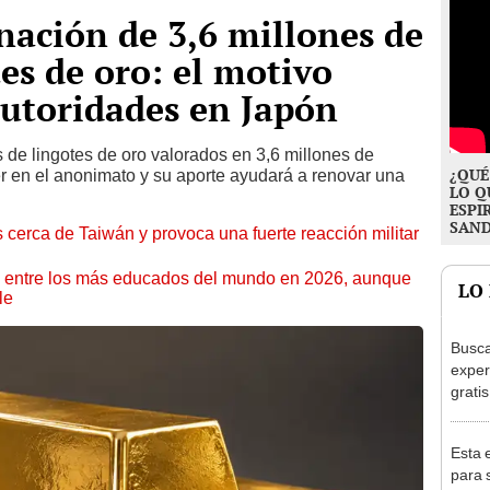
nación de 3,6 millones de
es de oro: el motivo
autoridades en Japón
s de lingotes de oro valorados en 3,6 millones de
¿QUÉ
r en el anonimato y su aporte ayudará a renovar una
LO Q
ESPI
SAN
cerca de Taiwán y provoca una fuerte reacción militar
a entre los más educados del mundo en 2026, aunque
LO
le
Busca
exper
grati
para 
otros
Esta 
un re
para s