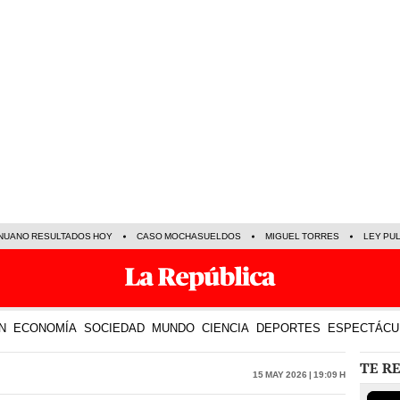
NUANO RESULTADOS HOY
CASO MOCHASUELDOS
MIGUEL TORRES
LEY PU
N
ECONOMÍA
SOCIEDAD
MUNDO
CIENCIA
DEPORTES
ESPECTÁCU
TE R
15 May 2026 | 19:09 h