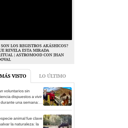
 SON LOS REGISTROS AKÁSHICOS?
UE REVELA ESTA MIRADA
RITUAL | ASTROMOOD CON JHAN
DOVAL
 MÁS VISTO
LO ÚLTIMO
n voluntarios sin
iencia dispuestos a vivir
1
s durante una semana:
cuidar caballos, burros y
 animales rescatados en
especie animal fue clave
fugio por 2 horas
alvar la naturaleza: la