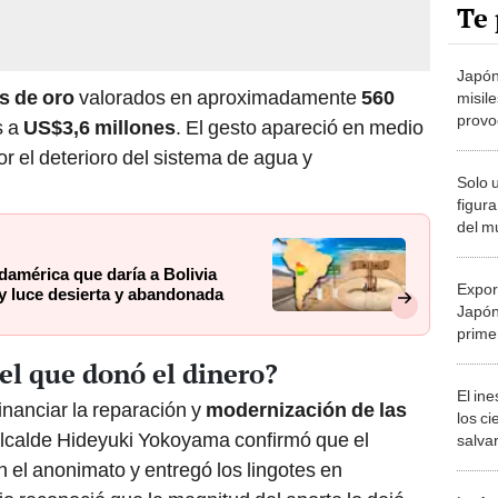
Te 
Japón
s de oro
valorados en aproximadamente
560
misil
provo
s a
US$3,6 millones
. El gesto apareció en medio
milita
r el deterioro del sistema de agua y
Solo 
figur
del m
no log
Chile
damérica que daría a Bolivia
Expor
y luce desierta y abandonada
Japón
prime
 el que donó el dinero?
El in
inanciar la reparación y
modernización de las
los ci
lcalde Hideyuki Yokoyama confirmó que el
salvar
reint
n el anonimato y entregó los lingotes en
salvaj