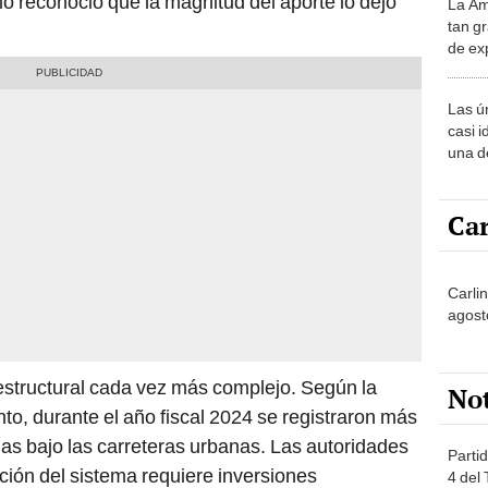
io reconoció que la magnitud del aporte lo dejó
La Am
desie
tan gr
más v
de ex
encont
podrí
Las ú
sabía
casi i
una d
muy s
Car
Carlin
agost
estructural cada vez más complejo. Según la
No
to, durante el año fiscal 2024 se registraron más
as bajo las carreteras urbanas. Las autoridades
Partid
ción del sistema requiere inversiones
4 del