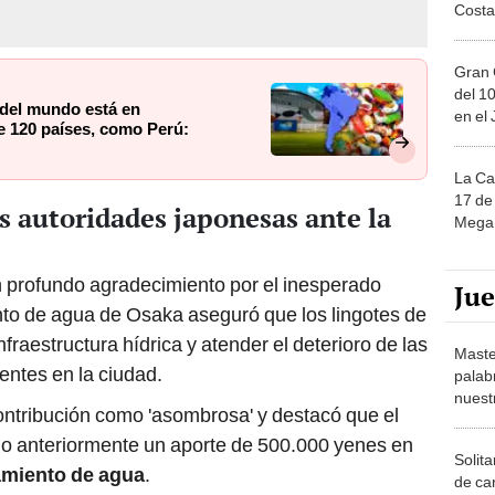
Costa
Gran 
del 10
 del mundo está en
en el
e 120 países, como Perú:
La Ca
17 de 
 autoridades japonesas ante la
Mega 
n profundo agradecimiento por el inesperado
Ju
nto de agua de Osaka aseguró que los lingotes de
infraestructura hídrica y atender el deterioro de las
Maste
entes en la ciudad.
palab
nuest
contribución como 'asombrosa' y destacó que el
o anteriormente un aporte de 500.000 yenes en
Solita
tamiento de agua
.
de ca