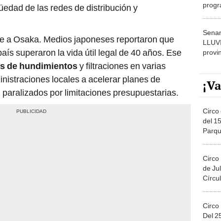
progr
güedad de las redes de distribución y
dónde
Senam
te a Osaka. Medios japoneses reportaron que
LLUV
aís superaron la vida útil legal de 40 años. Ese
provi
os de hundimientos
y filtraciones en varias
inistraciones locales a acelerar planes de
¡Va
aralizados por limitaciones presupuestarias.
Circo 
del 15
Parqu
Migue
Circo
de Jul
Círcul
Circo
Del 2