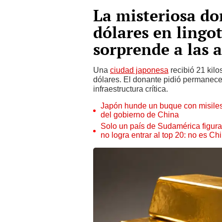
La misteriosa do
dólares en lingot
sorprende a las 
Una
ciudad japonesa
recibió 21 kilo
dólares. El donante pidió permanece
infraestructura crítica.
Japón hunde un buque con misiles 
del gobierno de China
Solo un país de Sudamérica figur
no logra entrar al top 20: no es Chi