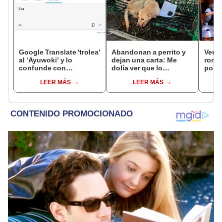
Google Translate 'trolea'
Abandonan a perrito y
Vend
al ‘Ayuwoki’ y lo
dejan una carta: Me
romp
confunde con
dolía ver que lo
pollo
personaje de la Biblia
maltrataran mis
Migue
LEER MÁS
LEER MÁS
[FOTOS]
familiares