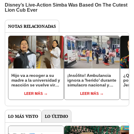
NOTAS RELACIONADAS
Hijo va a recoger a su
¡Insólito! Ambulancia
¿Quié
madre a la universidad y
ignora a 'herido' durante
por q
reacción se vuelve viral:
simulacro nacional y
Jess
"Voy a salir, es fin de
escena es viral: "Mejor
caus
LEER MÁS
LEER MÁS
ciclo, no seas tumba la
vas caminando"
es la
fiesta"
LO MÁS VISTO
LO ÚLTIMO