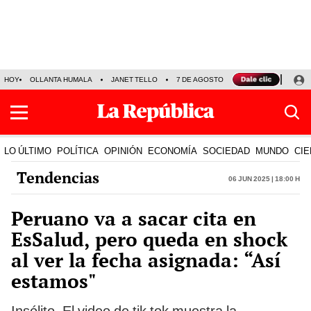
HOY
OLLANTA HUMALA
JANET TELLO
7 DE AGOSTO
TINKA RESULTADOS
LO ÚLTIMO
POLÍTICA
OPINIÓN
ECONOMÍA
SOCIEDAD
MUNDO
CIE
Tendencias
06 Jun 2025 | 18:00 h
Peruano va a sacar cita en
EsSalud, pero queda en shock
al ver la fecha asignada: “Así
estamos"