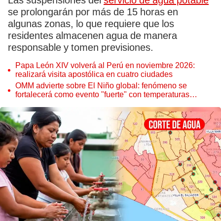
Las suspensiones del
servicio de agua potable
se prolongarán por más de 15 horas en
algunas zonas, lo que requiere que los
residentes almacenen agua de manera
responsable y tomen previsiones.
Papa León XIV volverá al Perú en noviembre 2026:
realizará visita apostólica en cuatro ciudades
OMM advierte sobre El Niño global: fenómeno se
fortalecerá como evento "fuerte" con temperaturas
récord este 2026