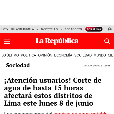
HOY
OLLANTA HUMALA
JANET TELLO
7 DE AGOSTO
TINKA RESULTADOS
LO ÚLTIMO
POLÍTICA
OPINIÓN
ECONOMÍA
SOCIEDAD
MUNDO
CIE
Sociedad
06 Jun 2026 | 17:19 h
¡Atención usuarios! Corte de
agua de hasta 15 horas
afectará estos distritos de
Lima este lunes 8 de junio