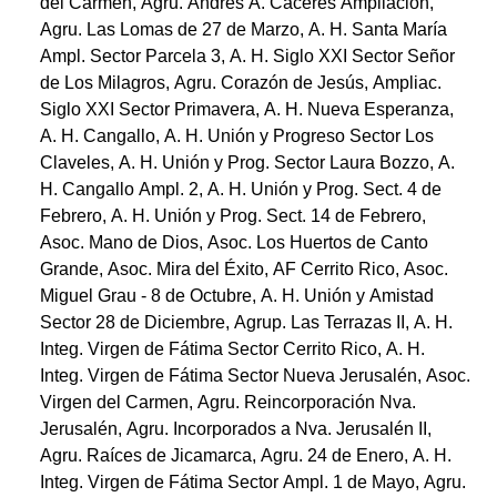
del Carmen, Agru. Andrés A. Cáceres Ampliación,
Agru. Las Lomas de 27 de Marzo, A. H. Santa María
Ampl. Sector Parcela 3, A. H. Siglo XXI Sector Señor
de Los Milagros, Agru. Corazón de Jesús, Ampliac.
Siglo XXI Sector Primavera, A. H. Nueva Esperanza,
A. H. Cangallo, A. H. Unión y Progreso Sector Los
Claveles, A. H. Unión y Prog. Sector Laura Bozzo, A.
H. Cangallo Ampl. 2, A. H. Unión y Prog. Sect. 4 de
Febrero, A. H. Unión y Prog. Sect. 14 de Febrero,
Asoc. Mano de Dios, Asoc. Los Huertos de Canto
Grande, Asoc. Mira del Éxito, AF Cerrito Rico, Asoc.
Miguel Grau - 8 de Octubre, A. H. Unión y Amistad
Sector 28 de Diciembre, Agrup. Las Terrazas II, A. H.
Integ. Virgen de Fátima Sector Cerrito Rico, A. H.
Integ. Virgen de Fátima Sector Nueva Jerusalén, Asoc.
Virgen del Carmen, Agru. Reincorporación Nva.
Jerusalén, Agru. Incorporados a Nva. Jerusalén II,
Agru. Raíces de Jicamarca, Agru. 24 de Enero, A. H.
Integ. Virgen de Fátima Sector Ampl. 1 de Mayo, Agru.