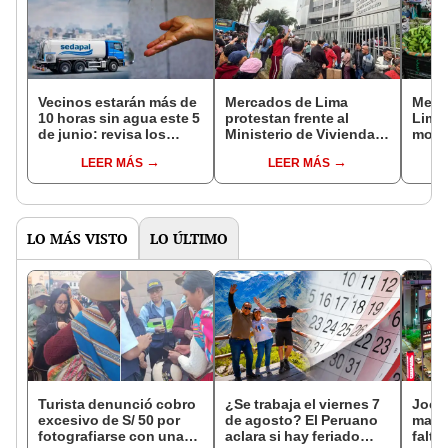
Vecinos estarán más de
Mercados de Lima
Merc
10 horas sin agua este 5
protestan frente al
Lima 
de junio: revisa los
Ministerio de Vivienda
movil
distritos afectados,
por multas excesivas de
junio
LEER MÁS
LEER MÁS
según Sedapal
Sedapal: advierten
Sedap
posible paro nacional
S/200
LO MÁS VISTO
LO ÚLTIMO
Turista denunció cobro
¿Se trabaja el viernes 7
Jocke
excesivo de S/ 50 por
de agosto? El Peruano
manti
fotografiarse con una
aclara si hay feriado
falta