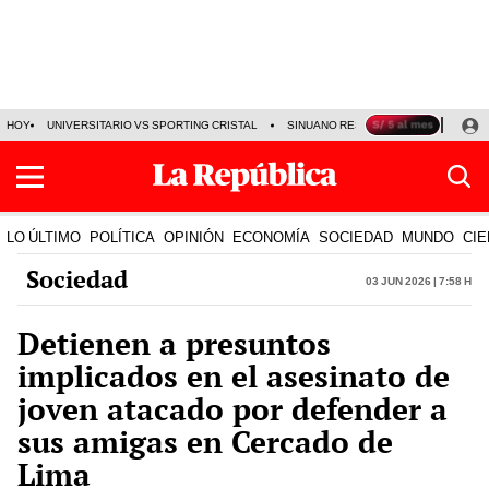
HOY
UNIVERSITARIO VS SPORTING CRISTAL
SINUANO RESULTADOS HOY
CA
LO ÚLTIMO
POLÍTICA
OPINIÓN
ECONOMÍA
SOCIEDAD
MUNDO
CIE
Sociedad
03 Jun 2026 | 7:58 h
Detienen a presuntos
implicados en el asesinato de
joven atacado por defender a
sus amigas en Cercado de
Lima