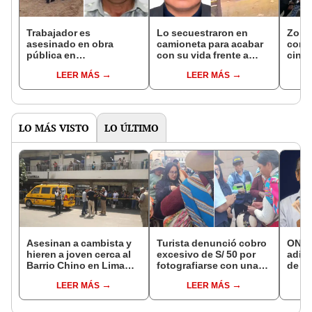
Trabajador es
Lo secuestraron en
Zoila
asesinado en obra
camioneta para acabar
conf
pública en
con su vida frente a
cinc
Cajamarquilla:
vecinos en Carabayllo:
viole
LEER MÁS
LEER MÁS
extorsionadores lo
hombre fallece tras
info
amenazaron por cupos
ataque de sicarios
LO MÁS VISTO
LO ÚLTIMO
Asesinan a cambista y
Turista denunció cobro
ONP 
hieren a joven cerca al
excesivo de S/ 50 por
adici
Barrio Chino en Lima
fotografiarse con una
de ag
Cercado: un
alpaca en Cusco y
que 
LEER MÁS
LEER MÁS
sospechoso detenido
Serenazgo recuperó el
requi
dinero
si so