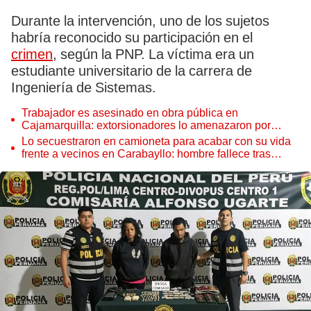
Durante la intervención, uno de los sujetos
habría reconocido su participación en el
crimen
, según la PNP. La víctima era un
estudiante universitario de la carrera de
Ingeniería de Sistemas.
Trabajador es asesinado en obra pública en
Cajamarquilla: extorsionadores lo amenazaron por
cupos
Lo secuestraron en camioneta para acabar con su vida
frente a vecinos en Carabayllo: hombre fallece tras
ataque de sicarios