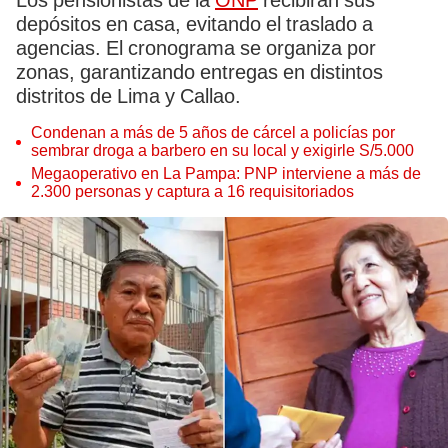
Los pensionistas de la
ONP
recibirán sus
depósitos en casa, evitando el traslado a
agencias. El cronograma se organiza por
zonas, garantizando entregas en distintos
distritos de Lima y Callao.
Condenan a más de 5 años de cárcel a policías por
sembrar droga a barbero en su local y exigirle S/5.000
Megaoperativo en La Pampa: PNP interviene a más de
2.300 personas y captura a 16 requisitoriados