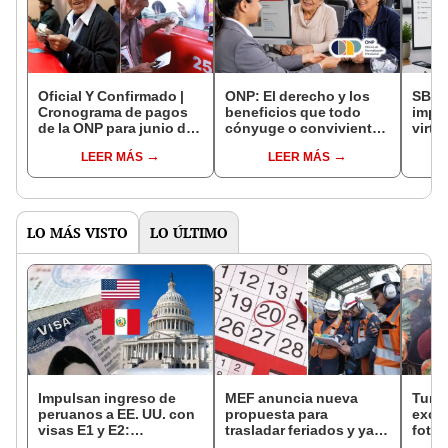
Oficial Y Confirmado |
ONP: El derecho y los
SBS 
Cronograma de pagos
beneficios que todo
impl
de la ONP para junio de
cónyuge o conviviente
virtu
2026: consulta las
de un pensionista
afili
LEER MÁS
LEER MÁS
fechas de depósito para
fallecido tiene de por
datos
pensionistas
vida
entre
pens
LO MÁS VISTO
LO ÚLTIMO
Impulsan ingreso de
MEF anuncia nueva
Turis
peruanos a EE. UU. con
propuesta para
exces
visas E1 y E2:
trasladar feriados y ya
fotog
emprendedores y
no sería a los viernes:
alpa