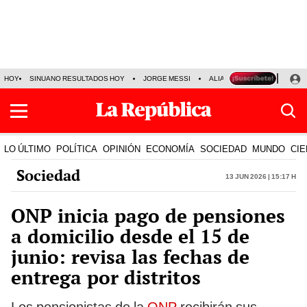
HOY
SINUANO RESULTADOS HOY
JORGE MESSI
ALIANZA LIMA VS SPORT BO
LO ÚLTIMO
POLÍTICA
OPINIÓN
ECONOMÍA
SOCIEDAD
MUNDO
CIE
Sociedad
13 Jun 2026 | 15:17 h
ONP inicia pago de pensiones
a domicilio desde el 15 de
junio: revisa las fechas de
entrega por distritos