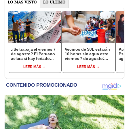
LO MÁS VISTO
LO ÚLTIMO
¿Se trabaja el viernes 7
Vecinos de SJL estarán
Acusa
de agosto? El Peruano
10 horas sin agua este
Psico
aclara si hay feriado
viernes 7 de agosto:
agres
largo tras el descanso
revisa las zonas
con 
LEER MÁS
LEER MÁS
del 6 de agosto
afectadas, según
cámar
Sedapal
hech