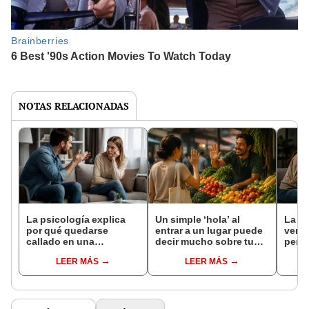
NOTAS RELACIONADAS
La psicología explica
Un simple ‘hola’ al
La ps
por qué quedarse
entrar a un lugar puede
verda
callado en una
decir mucho sobre tu
pers
discusión puede ser
personalidad,
levan
LEER MÁS
LEER MÁS
más inteligente que
autoestima y la forma en
lider
hablar
que te relacionas con
prof
los demás, según la
aten
psicología