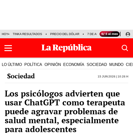
HOY
TINKA RESULTADOS
PRECIO DEL DÓLAR
7 DE AGOSTO
OLLANTA H
LO ÚLTIMO
POLÍTICA
OPINIÓN
ECONOMÍA
SOCIEDAD
MUNDO
CIE
Sociedad
15 Jun 2026 | 10:26 h
Los psicólogos advierten que
usar ChatGPT como terapeuta
puede agravar problemas de
salud mental, especialmente
para adolescentes