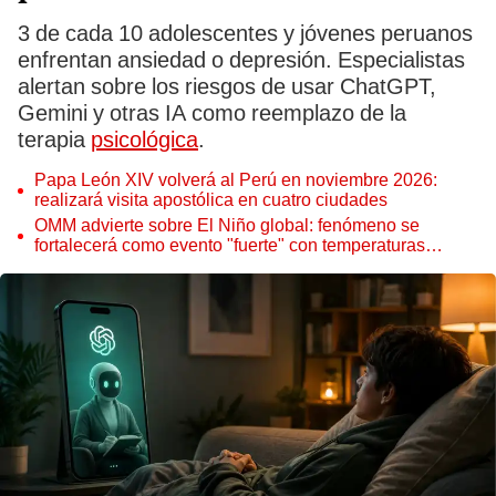
3 de cada 10 adolescentes y jóvenes peruanos
enfrentan ansiedad o depresión. Especialistas
alertan sobre los riesgos de usar ChatGPT,
Gemini y otras IA como reemplazo de la
terapia
psicológica
.
Papa León XIV volverá al Perú en noviembre 2026:
realizará visita apostólica en cuatro ciudades
OMM advierte sobre El Niño global: fenómeno se
fortalecerá como evento "fuerte" con temperaturas
récord este 2026