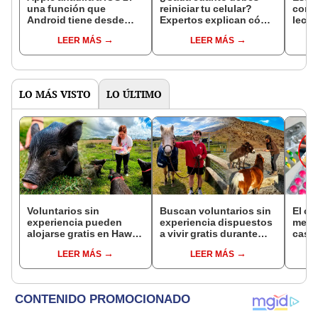
una función que
reiniciar tu celular?
convi
Android tiene desde
Expertos explican cómo
leche
hace años para dividir
mejorar su seguridad y
crem
LEER MÁS
LEER MÁS
pagos entre amigos:
rendimiento
a tod
¿cómo usarla?
LO MÁS VISTO
LO ÚLTIMO
Voluntarios sin
Buscan voluntarios sin
El co
experiencia pueden
experiencia dispuestos
medi
alojarse gratis en Hawái
a vivir gratis durante
casua
a cambio de 20 horas de
una semana: para
much
LEER MÁS
LEER MÁS
trabajos: así funciona el
cuidar caballos, burros
pasti
programa para cuidar
y otros animales
cerdos rescatados
rescatados en un
refugio por 2 horas