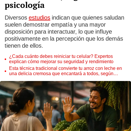
psicología
Diversos
estudios
indican que quienes saludan
suelen demostrar empatía y una mayor
disposición para interactuar, lo que influye
positivamente en la percepción que los demás
tienen de ellos.
¿Cada cuánto debes reiniciar tu celular? Expertos
explican cómo mejorar su seguridad y rendimiento
Esta técnica tradicional convierte tu arroz con leche en
una delicia cremosa que encantará a todos, según
expertos