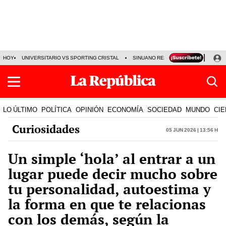
HOY
UNIVERSITARIO VS SPORTING CRISTAL
SINUANO RESULTADOS HOY
CA
LO ÚLTIMO
POLÍTICA
OPINIÓN
ECONOMÍA
SOCIEDAD
MUNDO
CIE
Curiosidades
05 Jun 2026 | 13:56 h
Un simple ‘hola’ al entrar a un
lugar puede decir mucho sobre
tu personalidad, autoestima y
la forma en que te relacionas
con los demás, según la