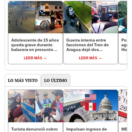
Adolescente de 15 años
Guerra interna entre
Polic
queda grave durante
facciones del Tren de
agred
balacera en presunto
Aragua dejó dos
Huara
enfrentamiento en San
muertos en Chorrillos:
activ
LEER MÁS
LEER MÁS
Martín de Porres
uno de ellos se refugió
vida”
en un bus
LO MÁS VISTO
LO ÚLTIMO
Turista denunció cobro
Impulsan ingreso de
MEF 