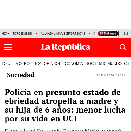
HOY
JORGE MESSI
ALIANZA LIMA VS SPORT BOYS
KENJI FUJIMORI
PRE
LO ÚLTIMO
POLÍTICA
OPINIÓN
ECONOMÍA
SOCIEDAD
MUNDO
CIE
Sociedad
12 Jun 2026 | 11:12 h
Policía en presunto estado de
ebriedad atropella a madre y
su hija de 6 años: menor lucha
por su vida en UCI