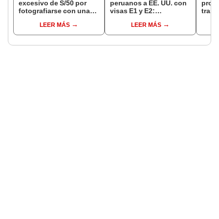
excesivo de S/50 por
peruanos a EE. UU. con
prop
fotografiarse con una
visas E1 y E2:
trasl
alpaca en Cusco:
emprendedores y
no se
LEER MÁS
LEER MÁS
serenazgo recuperó el
pymes serían los más
“Lune
dinero
beneficiados