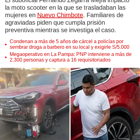
El suboficial Fernando Zegarra Mejía impactó
la moto scooter en la que se trasladaban las
mujeres en
Nuevo Chimbote
. Familiares de
agraviadas piden que cumpla prisión
preventiva mientras se investiga el caso.
Condenan a más de 5 años de cárcel a policías por
sembrar droga a barbero en su local y exigirle S/5.000
Megaoperativo en La Pampa: PNP interviene a más de
2.300 personas y captura a 16 requisitoriados