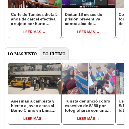
Corte de Tumbes dicta 5
Dictan 18 meses de
Cort
años de cárcel efectiva
prisión preventiva
fomen
a sujeto por hurto
contra alcalde
del d
agravado
provincial de
con l
LEER MÁS
LEER MÁS
Contralmirante Villar por
Ruta 
presunta colusión
agravada
LO MÁS VISTO
LO ÚLTIMO
Asesinan a cambista y
Turista denunció cobro
Usuar
hieren a joven cerca al
excesivo de S/ 50 por
S/14.
Barrio Chino en Lima
fotografiarse con una
fútbo
Cercado: un
alpaca en Cusco y
se ne
LEER MÁS
LEER MÁS
sospechoso detenido
Serenazgo recuperó el
Indec
dinero
empr
19.0