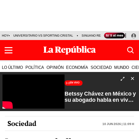
HOY
UNIVERSITARIO VS SPORTING CRISTAL
SINUANO RESULTADOS HOY
CA
LO ÚLTIMO
POLÍTICA
OPINIÓN
ECONOMÍA
SOCIEDAD
MUNDO
CIE
EN VIVO
Betssy Chávez en México y
su abogado habla en vivo |
Que No Se Te Olvide con
Carlos Cornejo
Sociedad
10 Jun 2026 | 11:09 h