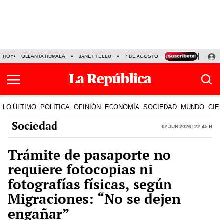
HOY
OLLANTA HUMALA
JANET TELLO
7 DE AGOSTO
TINKA RESULTADOS
LO ÚLTIMO
POLÍTICA
OPINIÓN
ECONOMÍA
SOCIEDAD
MUNDO
CIE
Sociedad
02 Jun 2026 | 22:45 h
Trámite de pasaporte no
requiere fotocopias ni
fotografías físicas, según
Migraciones: “No se dejen
engañar”