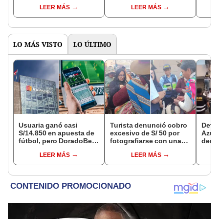
electrónico sin cita
estas sedes en Lima,
no in
LEER MÁS
LEER MÁS
virtual en Migraciones
Callao y regiones
anun
LO MÁS VISTO
LO ÚLTIMO
Usuaria ganó casi
Turista denunció cobro
Detie
S/14.850 en apuesta de
excesivo de S/ 50 por
Azul 
fútbol, pero DoradoBet
fotografiarse con una
denu
se negó a pagar:
alpaca en Cusco y
que l
LEER MÁS
LEER MÁS
Indecopi multó a la
Serenazgo recuperó el
polic
empresa con más de S/
dinero
19.000