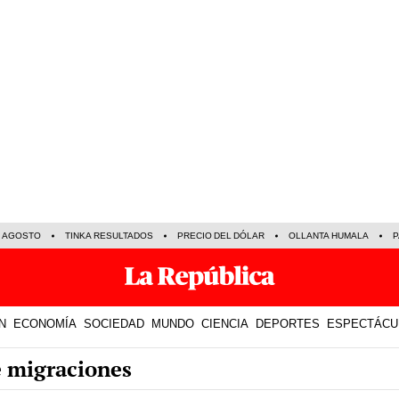
E AGOSTO
TINKA RESULTADOS
PRECIO DEL DÓLAR
OLLANTA HUMALA
P
N
ECONOMÍA
SOCIEDAD
MUNDO
CIENCIA
DEPORTES
ESPECTÁCU
e migraciones