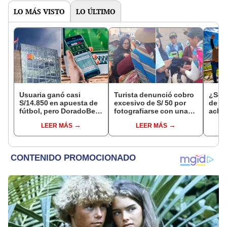
LO MÁS VISTO
LO ÚLTIMO
Usuaria ganó casi
Turista denunció cobro
¿Se t
S/14.850 en apuesta de
excesivo de S/ 50 por
de a
fútbol, pero DoradoBet
fotografiarse con una
aclar
se negó a pagar:
alpaca en Cusco y
largo
LEER MÁS
LEER MÁS
Indecopi multó a la
Serenazgo recuperó el
del 6
empresa con más de S/
dinero
19.000