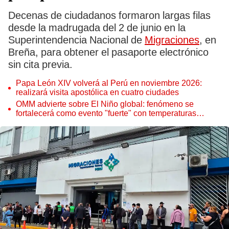
Decenas de ciudadanos formaron largas filas
desde la madrugada del 2 de junio en la
Superintendencia Nacional de
Migraciones
, en
Breña, para obtener el pasaporte electrónico
sin cita previa.
Papa León XIV volverá al Perú en noviembre 2026:
realizará visita apostólica en cuatro ciudades
OMM advierte sobre El Niño global: fenómeno se
fortalecerá como evento "fuerte" con temperaturas
récord este 2026