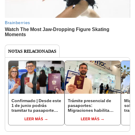
NOTAS RELACIONADAS
Confirmado | Desde este
Trámite presencial de
Migra
1 de junio podrás
pasaportes:
sobre
tramitar tu pasaporte
Migraciones habilita
trami
electrónico sin cita
estas sedes en Lima,
socia
LEER MÁS
LEER MÁS
virtual en Migraciones
Callao y regiones
inter