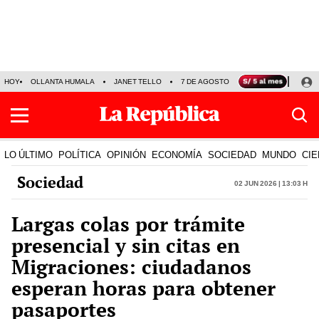
HOY
OLLANTA HUMALA
JANET TELLO
7 DE AGOSTO
TINKA RESULTADOS
LO ÚLTIMO
POLÍTICA
OPINIÓN
ECONOMÍA
SOCIEDAD
MUNDO
CIE
Sociedad
02 Jun 2026 | 13:03 h
Largas colas por trámite
presencial y sin citas en
Migraciones: ciudadanos
esperan horas para obtener
pasaportes