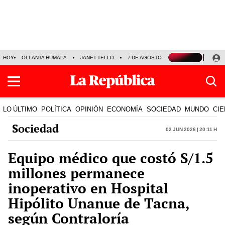
HOY
OLLANTA HUMALA
JANET TELLO
7 DE AGOSTO
TINKA RESULTADOS
LO ÚLTIMO
POLÍTICA
OPINIÓN
ECONOMÍA
SOCIEDAD
MUNDO
CIE
Sociedad
02 Jun 2026 | 20:11 h
Equipo médico que costó S/1.5
millones permanece
inoperativo en Hospital
Hipólito Unanue de Tacna,
según Contraloría