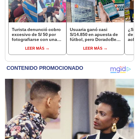
Turista denunció cobro
Usuaria ganó casi
¿Se t
excesivo de S/ 50 por
S/14.850 en apuesta de
de a
fotografiarse con una
fútbol, pero DoradoBet
aclar
alpaca en Cusco y
se negó a pagar:
largo
LEER MÁS
LEER MÁS
Serenazgo recuperó el
Indecopi multó a la
del 6
dinero
empresa con más de S/
19.000