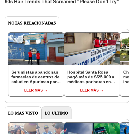
NOTAS RELACIONADAS
Serumistas abandonan
Hospital Santa Rosa
Chal
farmacias de centros de
pagó más de S/25.000 a
mexi
salud en Apurímac para
médicos por horas en
incu
trabajar en boticas
las que atendieron en
técni
LEER MÁS
LEER MÁS
privadas de otras
centros privados
regiones
LO MÁS VISTO
LO ÚLTIMO