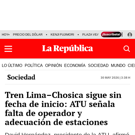
HOY
PRECIO DEL DÓLAR
KENJI FUJIMORI
PLAZA VEA
FERIADOS
KE
LO ÚLTIMO
POLÍTICA
OPINIÓN
ECONOMÍA
SOCIEDAD
MUNDO
CIE
Sociedad
30 May 2026 | 3:38 h
Tren Lima–Chosica sigue sin
fecha de inicio: ATU señala
falta de operador y
adecuación de estaciones