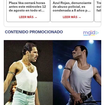
Plaza Vea cerrará horas
Azul Rojas, denunciante
Trag
antes este miércoles 12
de abuso policial, es
sube 
de agosto en todo el
condenada a 8 años por
falle
Perú: tiendas atenderán
organización criminal
entre
LEER MÁS
LEER MÁS
hasta las 7 p.m.
en Trujillo
Espi