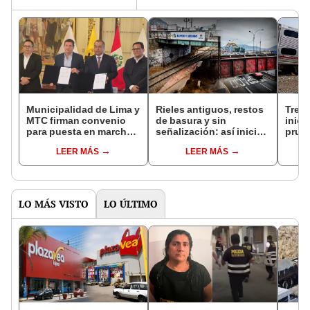
Municipalidad de Lima y
Rieles antiguos, restos
Tren
MTC firman convenio
de basura y sin
inici
para puesta en marcha
señalización: así inició
prueb
de Tren Lima-Chosica
la primeras pruebas del
este 
LEER MÁS
LEER MÁS
tras meses de tensiones
Tren Lima - Chosica
tras 
aban
LO MÁS VISTO
LO ÚLTIMO