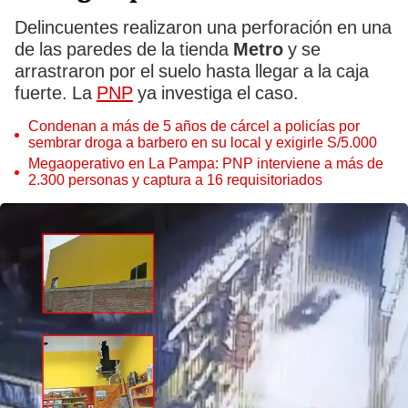
Delincuentes realizaron una perforación en una
de las paredes de la tienda
Metro
y se
arrastraron por el suelo hasta llegar a la caja
fuerte. La
PNP
ya investiga el caso.
Condenan a más de 5 años de cárcel a policías por
sembrar droga a barbero en su local y exigirle S/5.000
Megaoperativo en La Pampa: PNP interviene a más de
2.300 personas y captura a 16 requisitoriados