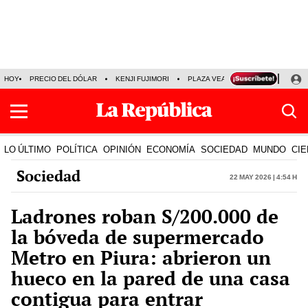
HOY
PRECIO DEL DÓLAR
KENJI FUJIMORI
PLAZA VEA
FERIADOS
KE
LO ÚLTIMO
POLÍTICA
OPINIÓN
ECONOMÍA
SOCIEDAD
MUNDO
CIE
Sociedad
22 May 2026 | 4:54 h
Ladrones roban S/200.000 de
la bóveda de supermercado
Metro en Piura: abrieron un
hueco en la pared de una casa
contigua para entrar