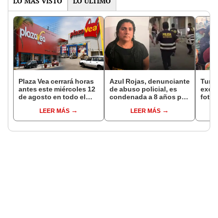
LO MÁS VISTO
LO ÚLTIMO
Plaza Vea cerrará horas
Azul Rojas, denunciante
Turis
antes este miércoles 12
de abuso policial, es
exces
de agosto en todo el
condenada a 8 años por
fotog
Perú: tiendas atenderán
organización criminal
alpa
LEER MÁS
LEER MÁS
hasta las 7 p.m.
en Trujillo
seren
dine