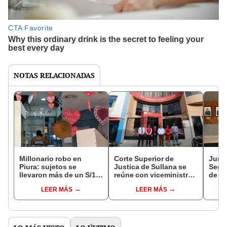
NOTAS RELACIONADAS
Millonario robo en
Corte Superior de
Jura
Piura: sujetos se
Justica de Sullana se
Segu
llevaron más de un S/1
reúne con viceministro
de Su
millón en joyas de oro
de Justicia
LEER MÁS
LEER MÁS
tras ingresar por casa
abandonada