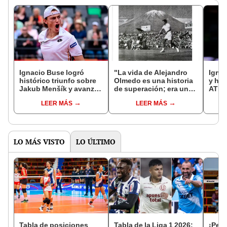
Ignacio Buse logró
"La vida de Alejandro
Ignac
histórico triunfo sobre
Olmedo es una historia
y hac
Jakub Menšík y avanzó
de superación; era un
ATP 
a cuartos de final de
muchachito que recogía
"Jug
LEER MÁS
LEER MÁS
ATP 500 de Hamburgo
pelotas y llegó a ser
número uno del mundo"
LO MÁS VISTO
LO ÚLTIMO
Tabla de posiciones
Tabla de la Liga 1 2026:
¡Perú