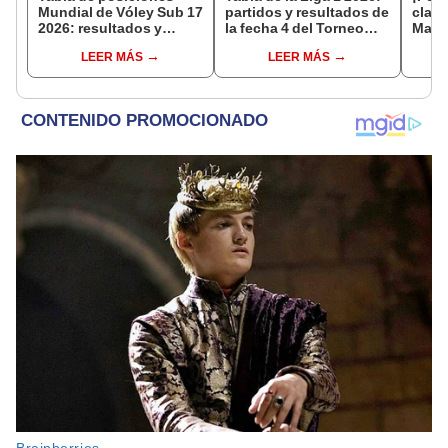
Mundial de Vóley Sub 17
partidos y resultados de
clasi
2026: resultados y
la fecha 4 del Torneo
Mata
partidos de Perú en fase
Clausura y posiciones
3-2 a
LEER MÁS
LEER MÁS
de grupos
del Acumulado
Mundi