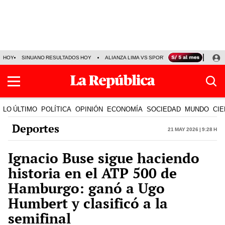
HOY
SINUANO RESULTADOS HOY
ALIANZA LIMA VS SPORT BOYS
JORGE MES
LO ÚLTIMO
POLÍTICA
OPINIÓN
ECONOMÍA
SOCIEDAD
MUNDO
CIE
Deportes
21 May 2026 | 9:28 h
Ignacio Buse sigue haciendo
historia en el ATP 500 de
Hamburgo: ganó a Ugo
Humbert y clasificó a la
semifinal