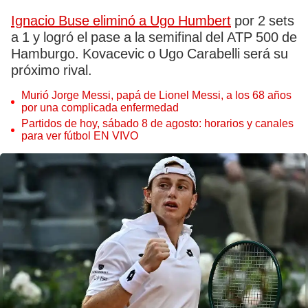
Ignacio Buse eliminó a Ugo Humbert
por 2 sets
a 1 y logró el pase a la semifinal del ATP 500 de
Hamburgo. Kovacevic o Ugo Carabelli será su
próximo rival.
Murió Jorge Messi, papá de Lionel Messi, a los 68 años
por una complicada enfermedad
Partidos de hoy, sábado 8 de agosto: horarios y canales
para ver fútbol EN VIVO