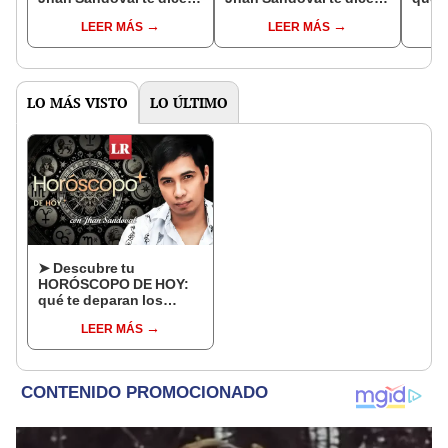
que es lo que te deparan
que es lo que te deparan
astro
LEER MÁS
LEER MÁS
los astros este martes
los astros este
mayo
19 de mayo
miércoles 20 de mayo
Sand
LO MÁS VISTO
LO ÚLTIMO
➤ Descubre tu
HORÓSCOPO DE HOY:
qué te deparan los
astros este viernes 7 de
LEER MÁS
agosto, según Jhan
Sandoval