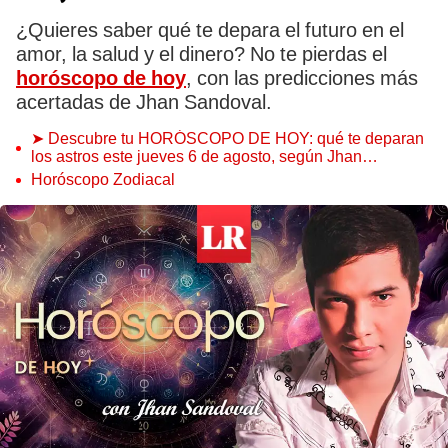
¿Quieres saber qué te depara el futuro en el
amor, la salud y el dinero? No te pierdas el
horóscopo de hoy
, con las predicciones más
acertadas de Jhan Sandoval.
➤ Descubre tu HORÓSCOPO DE HOY: qué te deparan
los astros este jueves 6 de agosto, según Jhan
Sandoval
Horóscopo Zodiacal