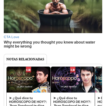
NOTAS RELACIONADAS
➤ ¿Qué dice tu
➤ ¿Qué dice tu
➤ De
HORÓSCOPO DE HOY?:
HORÓSCOPO DE HOY?:
HORÓ
Jhan Sandoval te dice
Jhan Sandoval te dice
qué t