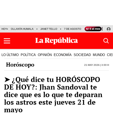
HOY
OLLANTA HUMALA
JANET TELLO
7 DE AGOSTO
TINKA RESULTADOS
LO ÚLTIMO
POLÍTICA
OPINIÓN
ECONOMÍA
SOCIEDAD
MUNDO
CIE
Horóscopo
21 May 2026 | 3:00 h
➤ ¿Qué dice tu HORÓSCOPO
DE HOY?: Jhan Sandoval te
dice que es lo que te deparan
los astros este jueves 21 de
mayo