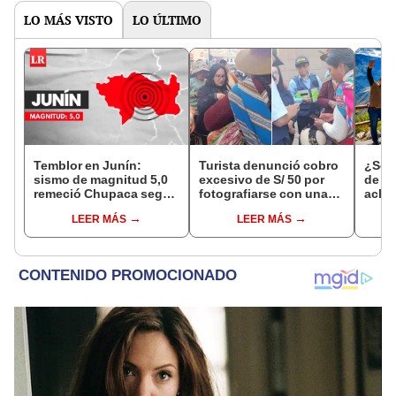
LO MÁS VISTO
LO ÚLTIMO
Temblor en Junín:
Turista denunció cobro
¿Se t
sismo de magnitud 5,0
excesivo de S/ 50 por
de a
remeció Chupaca según
fotografiarse con una
aclar
IGP
alpaca en Cusco y
largo
LEER MÁS
LEER MÁS
Serenazgo recuperó el
del 6
dinero