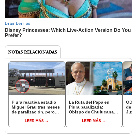
NOTAS RELACIONADAS
Piura reactiva estadio
La Ruta del Papa en
ODAJU
Miguel Grau tras meses
Piura paralizada:
de su
de paralización, pero
Obispo de Chulucanas
Juzg
descarta expediente
denuncia falta de
Ayab
LEER MÁS
LEER MÁS
previo de S/1,2 millones
presupuesto
para "acelerar la
reconstrucción
integral"