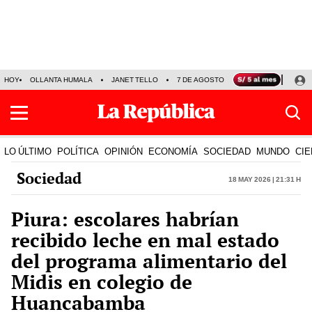
HOY
OLLANTA HUMALA
JANET TELLO
7 DE AGOSTO
TINKA RESULTADOS
LO ÚLTIMO
POLÍTICA
OPINIÓN
ECONOMÍA
SOCIEDAD
MUNDO
CIE
Sociedad
18 May 2026 | 21:31 h
Piura: escolares habrían
recibido leche en mal estado
del programa alimentario del
Midis en colegio de
Huancabamba