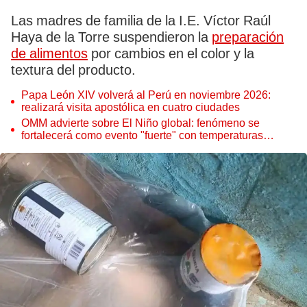
Las madres de familia de la I.E. Víctor Raúl
Haya de la Torre suspendieron la
preparación
de alimentos
por cambios en el color y la
textura del producto.
Papa León XIV volverá al Perú en noviembre 2026:
realizará visita apostólica en cuatro ciudades
OMM advierte sobre El Niño global: fenómeno se
fortalecerá como evento "fuerte" con temperaturas
récord este 2026