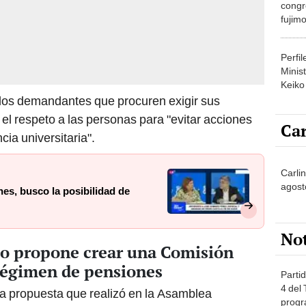
congr
fujimo
prime
Perfi
Minist
Keiko
a los demandantes que procuren exigir sus
y el respeto a las personas para "evitar acciones
Car
ia universitaria".
Carli
agost
nes, busco la posibilidad de
No
lo propone crear una Comisión
 régimen de pensiones
Partid
4 del
 la propuesta que realizó en la Asamblea
progr