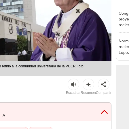
regio
Congr
proye
reele
alcal
Norma
reele
López
que s
 refirió a la comunidad universitaria de la PUCP. Foto:
Escuchar
Resumen
Compartir
 IA