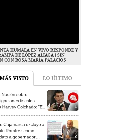
NTA HUMALA EN VIVO RESPONDE Y
RAMPA DE LÓPEZ ALIAGA | SIN
N CON ROSA MARÍA PALACIOS
 MÁS VISTO
LO ÚLTIMO
 Nación sobre
tigaciones fiscales
1
a Harvey Colchado: "El
terio Público no puede
ilizado políticamente"
e Cajamarca excluye a
uín Ramírez como
2
dato a gobernador