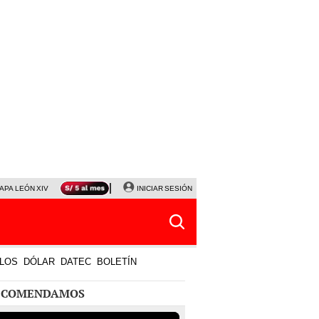
APA LEÓN XIV
NALDY SALDAÑA
INICIAR SESIÓN
LA BELLA LUZ
MAGALY MEDINA
HORÓS
LOS
DÓLAR
DATEC
BOLETÍN
ECOMENDAMOS