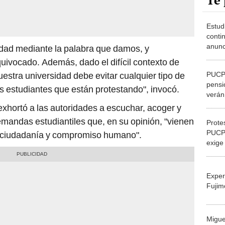
Te 
Estud
contin
anunc
idad mediante la palabra que damos, y
pensi
ivocado. Además, dado el difícil contexto de
PUCP 
estra universidad debe evitar cualquier tipo de
pensi
os estudiantes que están protestando", invocó.
verán
cuán
exhortó a las autoridades a escuchar, acoger y
mandas estudiantiles que, en su opinión, "vienen
Prote
PUCP
 ciudadanía y compromiso humano".
exige 
contr
Exper
Fujim
Migue