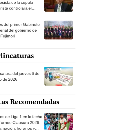
esista de la cúpula
rista controlará el
r año del Senado
les del primer Gabinete
erial del gobierno de
 Fujimori
lincaturas
ncatura del jueves 6 de
o de 2026
tas Recomendadas
os de Liga 1 en la fecha
 Torneo Clausura 2026:
amación, horarios y