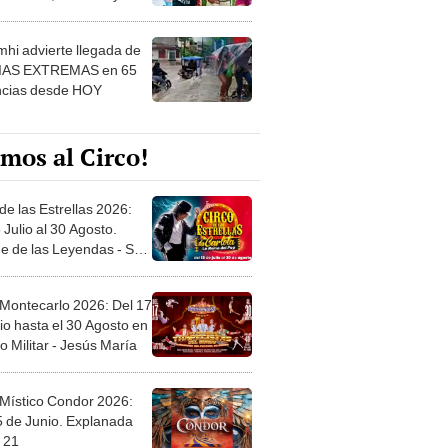
 ver
hi advierte llegada de
IAS EXTREMAS en 65
ncias desde HOY
mos al Circo!
de las Estrellas 2026:
 Julio al 30 Agosto.
e de las Leyendas - San
l
 Montecarlo 2026: Del 17
io hasta el 30 Agosto en
o Militar - Jesús María
 Místico Condor 2026:
5 de Junio. Explanada
 21