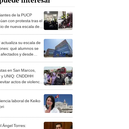
puede interesar
iantes de la PUCP
úan con protesta tras el
io de nueva escala de
ones
actualiza su escala de
ones: qué alumnos se
 afectados y desde
do
stas en San Marcos,
 y UNIQ: CNDDHH
evitar actos de violencia
a estudiantes
iencia laboral de Keiko
ori
l Ángel Torres: