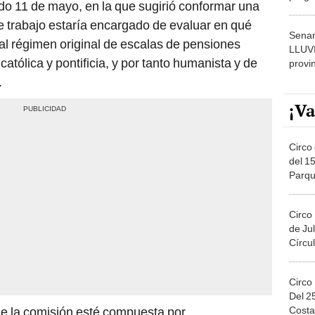
do 11 de mayo, en la que sugirió conformar una
dónde
e trabajo estaría encargado de evaluar en qué
Senam
 al régimen original de escalas de pensiones
LLUV
católica y pontificia, y por tanto humanista y de
provi
.
¡Va
Circo 
del 15
Parqu
Migue
Circo
de Jul
Círcul
Circo
Del 2
Costa
ue la comisión esté compuesta por