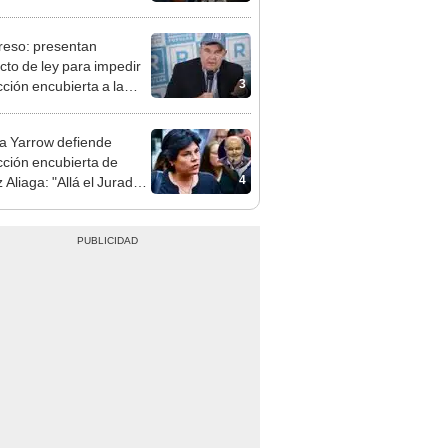
nal por ocultar sentencia
eso: presentan
cto de ley para impedir
3
cción encubierta a la
día
 Yarrow defiende
cción encubierta de
4
 Aliaga: "Allá el Jurado
e deja sacar la vuelta"