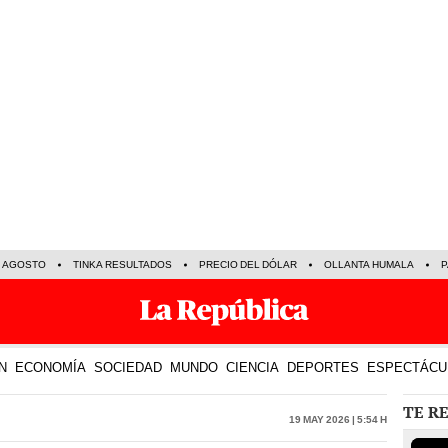
E AGOSTO
TINKA RESULTADOS
PRECIO DEL DÓLAR
OLLANTA HUMALA
P
N
ECONOMÍA
SOCIEDAD
MUNDO
CIENCIA
DEPORTES
ESPECTÁCU
TE R
19 May 2026 | 5:54 h