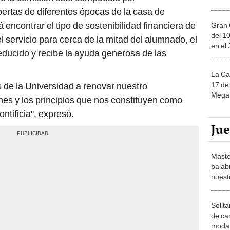
ertas de diferentes épocas de la casa de
 encontrar el tipo de sostenibilidad financiera de
Gran 
del 10
 servicio para cerca de la mitad del alumnado, el
en el
educido y recibe la ayuda generosa de las
La Ca
17 de 
 de la Universidad a renovar nuestro
Mega 
ines y los principios que nos constituyen como
ntificia", expresó.
Ju
Maste
palab
nuest
Solita
de ca
moda.