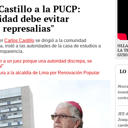
Castillo a la PUCP:
idad debe evitar
 represalias"
ler
Carlos Castillo
se dirigió a la comunidad
OLLA
a, instó a las autoridades de la casa de estudios a
LA T
ansparencia.
GUIO
tuir a un juez porque una autoridad discrepa, se
l”
LO
ura a la alcaldía de Lima por Renovación Popular
Ahora
inves
contr
Minis
ser ut
JEE d
Joaq
candi