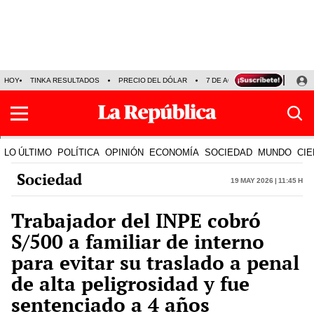
HOY
TINKA RESULTADOS
PRECIO DEL DÓLAR
7 DE AGOSTO
OLLANTA H
LO ÚLTIMO
POLÍTICA
OPINIÓN
ECONOMÍA
SOCIEDAD
MUNDO
CIE
Sociedad
19 May 2026 | 11:45 h
Trabajador del INPE cobró
S/500 a familiar de interno
para evitar su traslado a penal
de alta peligrosidad y fue
sentenciado a 4 años