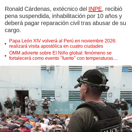
Ronald Cárdenas, extécnico del
INPE
, recibió
pena suspendida, inhabilitación por 10 años y
deberá pagar reparación civil tras abusar de su
cargo.
Papa León XIV volverá al Perú en noviembre 2026:
realizará visita apostólica en cuatro ciudades
OMM advierte sobre El Niño global: fenómeno se
fortalecerá como evento "fuerte" con temperaturas
récord este 2026