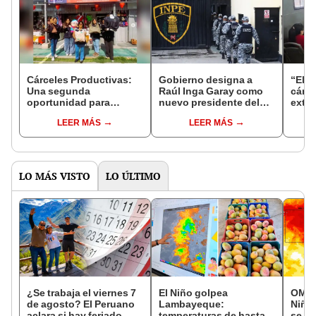
Cárceles Productivas:
Gobierno designa a
“El h
Una segunda
Raúl Inga Garay como
cárce
oportunidad para
nuevo presidente del
extor
reconstruir el futuro
INPE
LEER MÁS
LEER MÁS
LO MÁS VISTO
LO ÚLTIMO
¿Se trabaja el viernes 7
El Niño golpea
OMM a
de agosto? El Peruano
Lambayeque:
Niño
aclara si hay feriado
temperaturas de hasta
se fo