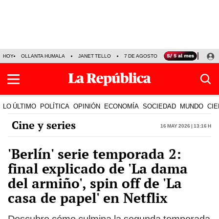
HOY
OLLANTA HUMALA
JANET TELLO
7 DE AGOSTO
TINKA RESULTADOS
LO ÚLTIMO
POLÍTICA
OPINIÓN
ECONOMÍA
SOCIEDAD
MUNDO
CIE
Cine y series
16 May 2026 | 13:16 h
'Berlín' serie temporada 2:
final explicado de 'La dama
del armiño', spin off de 'La
casa de papel' en Netflix