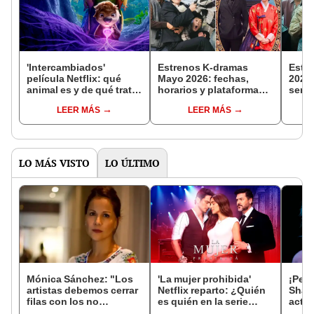
'Intercambiados'
Estrenos K-dramas
Estre
película Netflix: qué
Mayo 2026: fechas,
2026:
animal es y de qué trata
horarios y plataformas
seri
la fábula 'Swapped'
de streaming dónde ver
se es
LEER MÁS
LEER MÁS
nuevos doramas este
la pl
mes
stre
LO MÁS VISTO
LO ÚLTIMO
Mónica Sánchez: "Los
'La mujer prohibida'
¡Perú
artistas debemos cerrar
Netflix reparto: ¿Quién
Shaye
filas con los no
es quién en la serie
actri
negociables, uno de
colombiana
demon