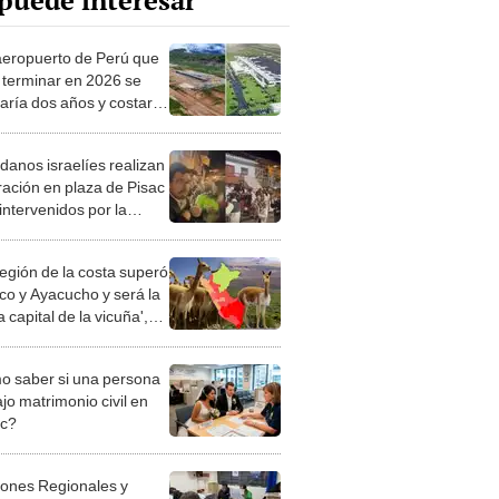
puede interesar
aeropuerto de Perú que
 terminar en 2026 se
saría dos años y costaría
alerta Contraloría
danos israelíes realizan
ración en plaza de Pisac
intervenidos por la
ía en Cusco
región de la costa superó
co y Ayacucho y será la
 capital de la vicuña',
 Serfor
 saber si una persona
jo matrimonio civil en
ec?
iones Regionales y