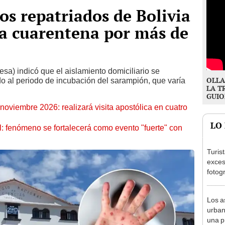
os repatriados de Bolivia
 a cuarentena por más de
sa) indicó que el aislamiento domiciliario se
OLLA
o al periodo de incubación del sarampión, que varía
LA T
GUIO
oviembre 2026: realizará visita apostólica en cuatro
LO
: fenómeno se fortalecerá como evento "fuerte" con
Turis
exces
fotog
en Cu
recup
Los a
urban
una p