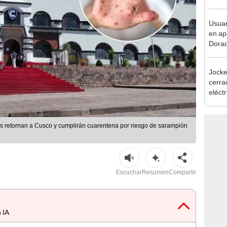
Usuar
en ap
Dorad
Indec
con m
Jocke
cerrad
eléct
abrir
as retornan a Cusco y cumplirán cuarentena por riesgo de sarampión
Escuchar
Resumen
Compartir
 IA