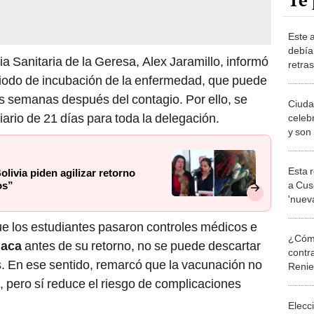
Te 
Este 
debía
cia Sanitaria de la Geresa, Alex Jaramillo, informó
retra
más, 
iodo de incubación de la enfermedad, que puede
es semanas después del contagio. Por ello, se
Ciuda
iario de 21 días para toda la delegación.
celeb
y son 
Polic
Esta 
livia piden agilizar retorno
a Cus
os”
'nueva
según
ue los estudiantes pasaron controles médicos e
¿Cómo
iaca
antes de su retorno, no se puede descartar
contra
s. En ese sentido, remarcó que la vacunación no
Reni
, pero sí reduce el riesgo de complicaciones
Elecc