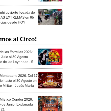
 ver
hi advierte llegada de
IAS EXTREMAS en 65
ncias desde HOY
mos al Circo!
de las Estrellas 2026:
 Julio al 30 Agosto.
e de las Leyendas - San
l
 Montecarlo 2026: Del 17
io hasta el 30 Agosto en
o Militar - Jesús María
 Místico Condor 2026:
5 de Junio. Explanada
 21