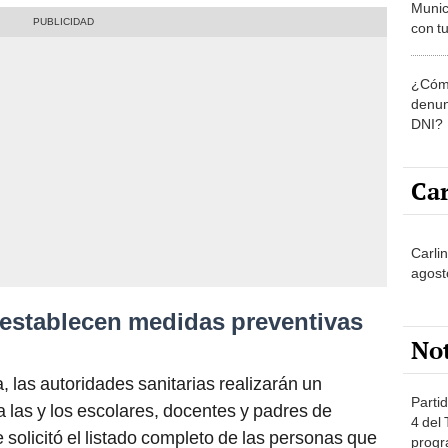
Munic
con tu
miemb
de oct
¿Cómo
la O
denun
DNI?
Car
Carli
agost
establecen medidas preventivas
No
 las autoridades sanitarias realizarán un
Partid
 las y los escolares, docentes y padres de
4 del
e solicitó el listado completo de las personas que
progr