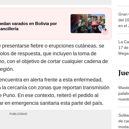
Gran 
del 10
edan varados en Bolivia por
en el
ancillería
La Ca
e presentarse fiebre o erupciones cutáneas, se
17 de 
colos de respuesta, que incluyen la toma de
Mega 
o, con el objetivo de cortar cualquier cadena de
región.
Ju
encuentra en alerta frente a esta enfermedad,
a la cercanía con zonas que reportan transmisión
Maste
palab
e Puno. En ese contexto, reiteró el pedido al
nuest
r en emergencia sanitaria esta parte del país.
Solita
de ca
moda.