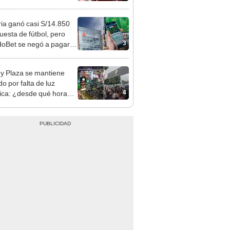
ia ganó casi S/14.850
uesta de fútbol, pero
3
oBet se negó a pagar:
opi multó a la empresa
ás de S/ 19.000
y Plaza se mantiene
o por falta de luz
4
rica: ¿desde qué hora
á el centro comercial?