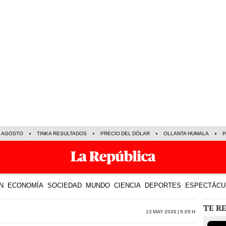
E AGOSTO
TINKA RESULTADOS
PRECIO DEL DÓLAR
OLLANTA HUMALA
P
N
ECONOMÍA
SOCIEDAD
MUNDO
CIENCIA
DEPORTES
ESPECTÁCU
TE R
13 May 2026 | 9:09 h