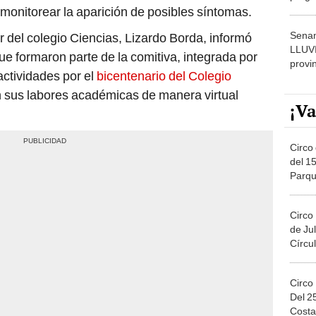
dónde
e monitorear la aparición de posibles síntomas.
Senam
or del colegio Ciencias, Lizardo Borda, informó
LLUV
ue formaron parte de la comitiva, integrada por
provi
actividades por el
bicentenario del Colegio
n sus labores académicas de manera virtual
¡Va
Circo 
del 15
Parqu
Migue
Circo
de Jul
Círcul
Circo
Del 2
Costa