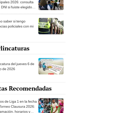
ipales 2026: consulta
 DNI si fuiste elegido
ro de mesa para este 4
ubre en el link oficial de
 saber si tengo
NPE
cias policiales con mi
lincaturas
ncatura del jueves 6 de
o de 2026
tas Recomendadas
os de Liga 1 en la fecha
 Torneo Clausura 2026:
amación, horarios y