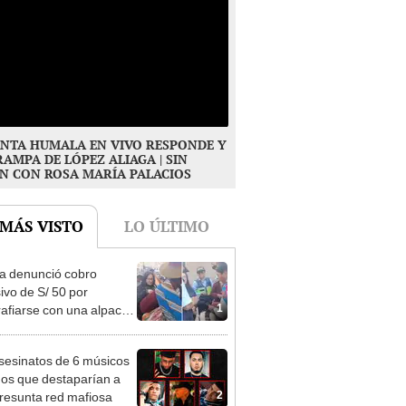
NTA HUMALA EN VIVO RESPONDE Y
RAMPA DE LÓPEZ ALIAGA | SIN
N CON ROSA MARÍA PALACIOS
 MÁS VISTO
LO ÚLTIMO
ta denunció cobro
ivo de S/ 50 por
1
rafiarse con una alpaca
sco y Serenazgo
eró el dinero
sesinatos de 6 músicos
os que destaparían a
2
resunta red mafiosa