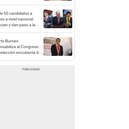
a no representan al JNE
e 50 candidatos a
des a nivel nacional
3
cian y dan paso a la
cción encubierta
to Burneo
nsabiliza al Congreso
4
eelección encubierta de
des