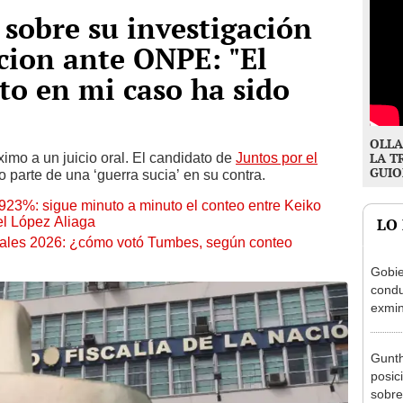
sobre su investigación
acion ante ONPE: "El
to en mi caso ha sido
OLLA
mo a un juicio oral. El candidato de
Juntos por el
LA T
GUIO
 parte de una ‘guerra sucia’ en su contra.
3%: sigue minuto a minuto el conteo entre Keiko
el López Aliaga
LO
iales 2026: ¿cómo votó Tumbes, según conteo
Gobie
condu
exmin
la m
Gunth
posic
sobre