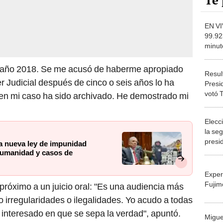
Te 
EN VI
99.92
minut
Fujim
Rafae
l año 2018. Se me acusó de haberme apropiado
Resul
er Judicial después de cinco o seis años lo ha
Presi
votó 
 en mi caso ha sido archivado. He demostrado mi
OFICI
Elecc
la se
presi
a nueva ley de impunidad
 humanidad y casos de
Exper
Fujim
róximo a un juicio oral: "Es una audiencia más
 irregularidades o ilegalidades. Yo acudo a todas
s interesado en que se sepa la verdad", apuntó.
Migue