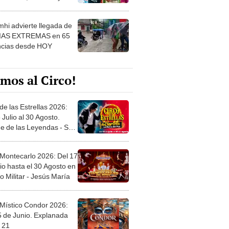
 ver
hi advierte llegada de
IAS EXTREMAS en 65
ncias desde HOY
mos al Circo!
de las Estrellas 2026:
 Julio al 30 Agosto.
e de las Leyendas - San
l
 Montecarlo 2026: Del 17
io hasta el 30 Agosto en
o Militar - Jesús María
 Místico Condor 2026:
5 de Junio. Explanada
 21