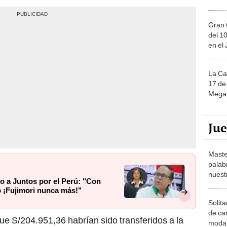
Gran 
del 10
en el
La Ca
17 de 
Mega 
Ju
Maste
palab
nuest
 a Juntos por el Perú: "Con
o ¡Fujimori nunca más!"
Solita
de ca
que S/204.951,36 habrían sido transferidos a la
moda.