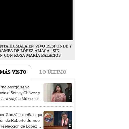
NTA HUMALA EN VIVO RESPONDE Y
RAMPA DE LÓPEZ ALIAGA | SIN
N CON ROSA MARÍA PALACIOS
 MÁS VISTO
LO ÚLTIMO
rno otorgó salvo
cto a Betssy Chávez y
1
istra viajó a México en
adrugada
er Gonzáles señala que
ión de Roberto Burneo
2
 reelección de López