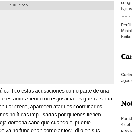
congr
fujimo
prime
Perfi
Minist
Keiko
Car
Carli
agost
rú calificó estas acusaciones como parte de una
ue estamos viendo no es justicia: es guerra sucia.
No
pular crece, aparecen ataques coordinados,
ones políticas impulsadas por quienes tienen
Partid
vieja derecha sabe que cuando el pueblo
4 del
o ya no funcionan como antes”, dijo en sus
progr