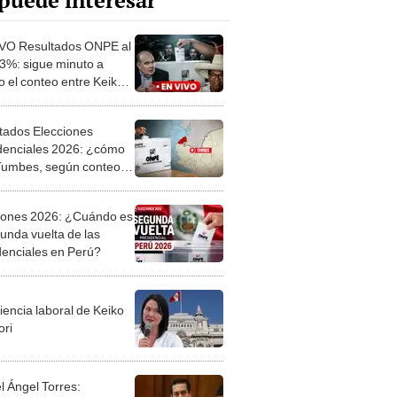
puede interesar
VO Resultados ONPE al
3%: sigue minuto a
o el conteo entre Keiko
ori, Roberto Sánchez y
l López Aliaga
tados Elecciones
denciales 2026: ¿cómo
Tumbes, según conteo
AL de ONPE al 100%?
iones 2026: ¿Cuándo es
gunda vuelta de las
denciales en Perú?
iencia laboral de Keiko
ori
l Ángel Torres: