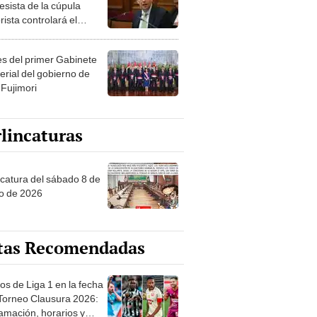
esista de la cúpula
rista controlará el
r año del Senado
les del primer Gabinete
erial del gobierno de
 Fujimori
lincaturas
ncatura del sábado 8 de
o de 2026
tas Recomendadas
os de Liga 1 en la fecha
 Torneo Clausura 2026:
amación, horarios y