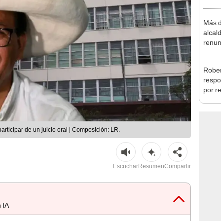
Aliag
Más d
alcal
renun
reele
Rober
respo
por r
alcal
ticipar de un juicio oral | Composición: LR.
Escuchar
Resumen
Compartir
 IA