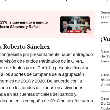
dónde
Senam
LLUV
provi
23%: sigue minuto a minuto
oberto Sánchez y Rafael
¡Va
ra Roberto Sánchez
Circo 
 congresista por presuntamente haber entregado
del 15
pervisión de Fondos Partidarios de la ONPE
Parqu
Migue
e de Juntos por el Perú. La pesquisa fiscal se
s a los aportes de campaña de la agrupación
Circo
de Jul
ectorales de 2018 y 2020. De acuerdo con la
Círcul
parte de los fondos utilizados en actividades
ada en las cuentas oficiales del partido y,
Circo
do que en la campaña de 2018 no se efectuaron
Del 2
Costa