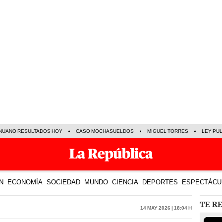
NUANO RESULTADOS HOY
CASO MOCHASUELDOS
MIGUEL TORRES
LEY PU
N
ECONOMÍA
SOCIEDAD
MUNDO
CIENCIA
DEPORTES
ESPECTÁCU
TE R
14 May 2026 | 18:04 h