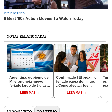
NOTAS RELACIONADAS
Argentina: gobierno de
Confirmado | El próximo
Turis
Milei anuncia nuevo
feriado caerá domingo:
es y
feriado largo de 3 días
¿Cómo afecta a los
reali
en mayo de 2026, ¿a
peruanos este Día de la
LEER MÁS
LEER MÁS
quiénes beneficiará y
Bandera?
cuándo será?
LO MÁS VISTO
LO ÚLTIMO