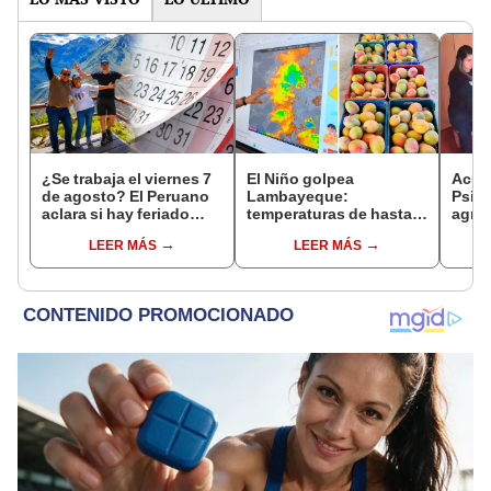
¿Se trabaja el viernes 7
El Niño golpea
Acusa
de agosto? El Peruano
Lambayeque:
Psico
aclara si hay feriado
temperaturas de hasta
agres
largo tras el descanso
36 °C ponen en riesgo la
con 
LEER MÁS
LEER MÁS
del 6 de agosto
producción de mango y
cámar
palta
hech