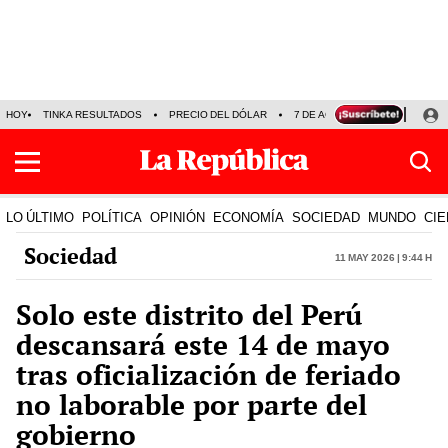
HOY
TINKA RESULTADOS
PRECIO DEL DÓLAR
7 DE AGOSTO
OLLANTA H
LO ÚLTIMO
POLÍTICA
OPINIÓN
ECONOMÍA
SOCIEDAD
MUNDO
CIE
Sociedad
11 May 2026 | 9:44 h
Solo este distrito del Perú
descansará este 14 de mayo
tras oficialización de feriado
no laborable por parte del
gobierno