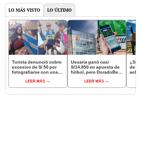
LO MÁS VISTO
LO ÚLTIMO
Turista denunció cobro
Usuaria ganó casi
¿Se t
excesivo de S/ 50 por
S/14.850 en apuesta de
de a
fotografiarse con una
fútbol, pero DoradoBet
aclar
alpaca en Cusco y
se negó a pagar:
largo
LEER MÁS
LEER MÁS
Serenazgo recuperó el
Indecopi multó a la
del 6
dinero
empresa con más de S/
19.000