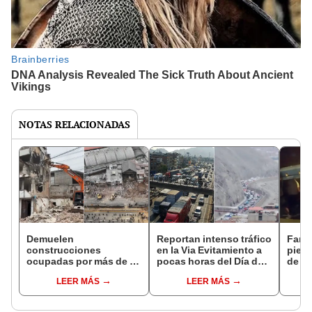
NOTAS RELACIONADAS
Demuelen
Reportan intenso tráfico
Famil
construcciones
en la Via Evitamiento a
pie d
ocupadas por más de 20
pocas horas del Día de
de 10
años en la Carretera
la Madre tras obras en
accid
LEER MÁS
LEER MÁS
Central para ampliar
Carretera Central
Prial
avenida Nicolás Ayllón