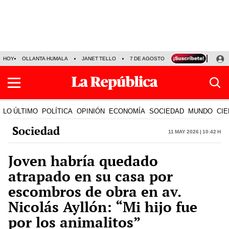
HOY
OLLANTA HUMALA
JANET TELLO
7 DE AGOSTO
TINKA RESULTADOS
LO ÚLTIMO
POLÍTICA
OPINIÓN
ECONOMÍA
SOCIEDAD
MUNDO
CIE
Sociedad
11 May 2026 | 10:42 h
Joven habría quedado
atrapado en su casa por
escombros de obra en av.
Nicolás Ayllón: “Mi hijo fue
por los animalitos”