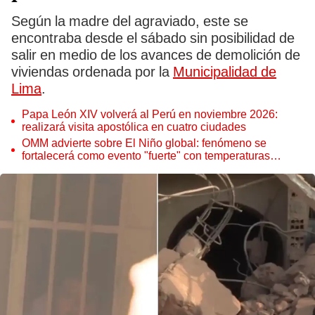
Según la madre del agraviado, este se
encontraba desde el sábado sin posibilidad de
salir en medio de los avances de demolición de
viviendas ordenada por la
Municipalidad de
Lima
.
Papa León XIV volverá al Perú en noviembre 2026:
realizará visita apostólica en cuatro ciudades
OMM advierte sobre El Niño global: fenómeno se
fortalecerá como evento "fuerte" con temperaturas
récord este 2026