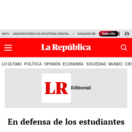
HOY
UNIVERSITARIO VS SPORTING CRISTAL
SINUANO RESULTADOS HOY
CA
LO ÚLTIMO
POLÍTICA
OPINIÓN
ECONOMÍA
SOCIEDAD
MUNDO
CIE
Editorial
En defensa de los estudiantes