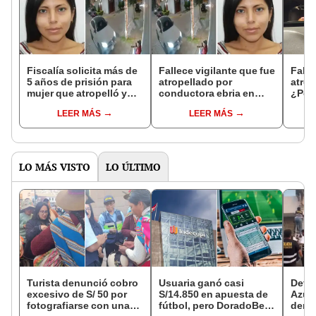
Fiscalía solicita más de
Fallece vigilante que fue
Falle
5 años de prisión para
atropellado por
atrop
mujer que atropelló y
conductora ebria en
¿Por
mató a vigilante en
Trujillo tras varios días
está 
LEER MÁS
LEER MÁS
Trujillo
en UCI
fisca
LO MÁS VISTO
LO ÚLTIMO
Turista denunció cobro
Usuaria ganó casi
Detie
excesivo de S/ 50 por
S/14.850 en apuesta de
Azul 
fotografiarse con una
fútbol, pero DoradoBet
denu