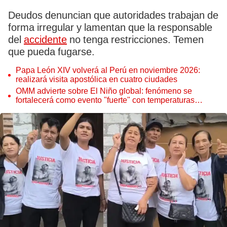
Deudos denuncian que autoridades trabajan de
forma irregular y lamentan que la responsable
del
accidente
no tenga restricciones. Temen
que pueda fugarse.
Papa León XIV volverá al Perú en noviembre 2026:
realizará visita apostólica en cuatro ciudades
OMM advierte sobre El Niño global: fenómeno se
fortalecerá como evento "fuerte" con temperaturas
récord este 2026