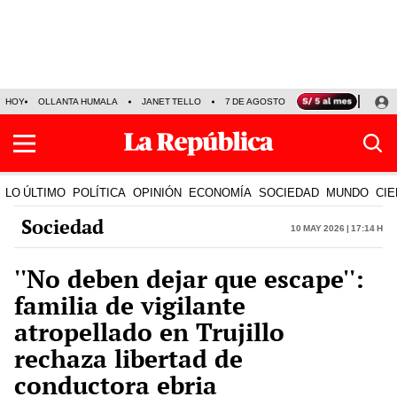
HOY
OLLANTA HUMALA
JANET TELLO
7 DE AGOSTO
TINKA RESULTADOS
LO ÚLTIMO
POLÍTICA
OPINIÓN
ECONOMÍA
SOCIEDAD
MUNDO
CIE
Sociedad
10 May 2026 | 17:14 h
''No deben dejar que escape'':
familia de vigilante
atropellado en Trujillo
rechaza libertad de
conductora ebria