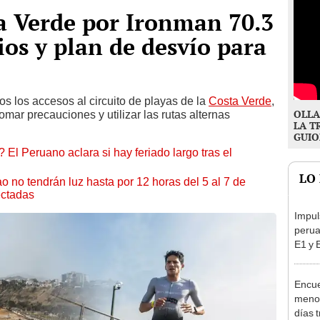
ta Verde por Ironman 70.3
ios y plan de desvío para
dos los accesos al circuito de playas de la
Costa Verde
,
OLLA
mar precauciones y utilizar las rutas alternas
LA T
GUIO
 El Peruano aclara si hay feriado largo tras el
LO
ao no tendrán luz hasta por 12 horas del 5 al 7 de
ectadas
Impul
perua
E1 y 
pymes
benef
Encue
menor
días 