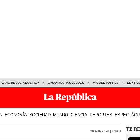
NUANO RESULTADOS HOY
CASO MOCHASUELDOS
MIGUEL TORRES
LEY PU
N
ECONOMÍA
SOCIEDAD
MUNDO
CIENCIA
DEPORTES
ESPECTÁCU
TE R
26 Abr 2026 | 7:36 h