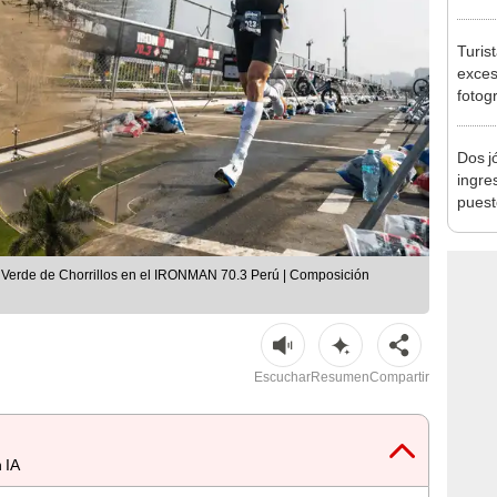
sujet
PNP b
Turis
exces
fotog
en Cu
recup
Dos j
ingre
puest
sus h
a Verde de Chorrillos en el IRONMAN 70.3 Perú | Composición
Escuchar
Resumen
Compartir
 IA