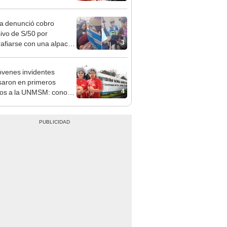
o que conoció en Roblox:
usca al implicado
ta denunció cobro
ivo de S/50 por
3
rafiarse con una alpaca
sco: serenazgo
eró el dinero
óvenes invidentes
saron en primeros
4
os a la UNMSM: conoce
istorias de superación