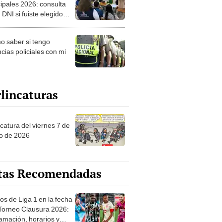
ipales 2026: consulta
 DNI si fuiste elegido
ro de mesa para este 4
ubre en el link oficial de
 saber si tengo
NPE
cias policiales con mi
lincaturas
catura del viernes 7 de
o de 2026
tas Recomendadas
os de Liga 1 en la fecha
 Torneo Clausura 2026:
amación, horarios y