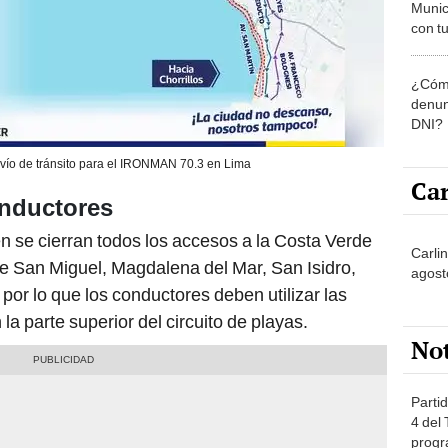
Munic
con tu
miemb
de oct
¿Cómo
la O
denun
DNI?
vío de tránsito para el IRONMAN 70.3 en Lima
Car
onductores
 se cierran todos los accesos a la Costa Verde
Carlin
 de San Miguel, Magdalena del Mar, San Isidro,
agost
 por lo que los conductores deben utilizar las
la parte superior del circuito de playas.
No
Partid
4 del
progr