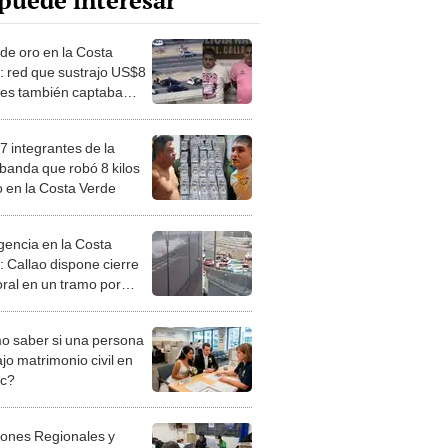
puede interesar
de oro en la Costa
: red que sustrajo US$8
nes también captaba
es para sicariato
7 integrantes de la
banda que robó 8 kilos
o en la Costa Verde
encia en la Costa
: Callao dispone cierre
ral en un tramo por
nimiento y riesgos en la
 saber si una persona
jo matrimonio civil en
ec?
iones Regionales y