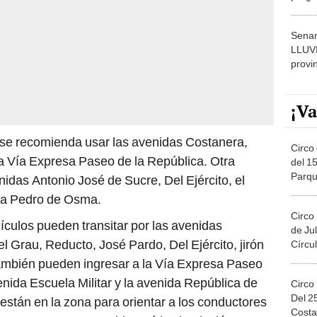
dónde
Senam
LLUV
provi
¡Va
, se recomienda usar las avenidas Costanera,
Circo 
 la Vía Expresa Paseo de la República. Otra
del 15
Parqu
enidas Antonio José de Sucre, Del Ejército, el
Migue
ida Pedro de Osma.
Circo
hículos pueden transitar por las avenidas
de Jul
l Grau, Reducto, José Pardo, Del Ejército, jirón
Círcul
También pueden ingresar a la Vía Expresa Paseo
enida Escuela Militar y la avenida República de
Circo
Del 2
están en la zona para orientar a los conductores
Costa