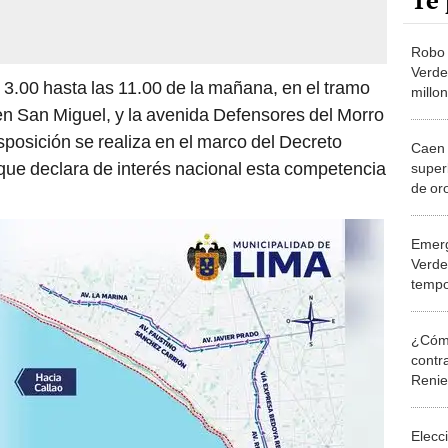
Te 
Robo 
Verde
s 3.00 hasta las 11.00 de la mañana, en el tramo
millo
menor
 en San Miguel, y la avenida Defensores del Morro
isposición se realiza en el marco del Decreto
Caen 
ue declara de interés nacional esta competencia
super
de or
Emerg
Verde
tempo
mante
vía
¿Cómo
contra
Reni
Elecc