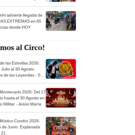
 ver
hi advierte llegada de
IAS EXTREMAS en 65
ncias desde HOY
mos al Circo!
de las Estrellas 2026:
 Julio al 30 Agosto.
e de las Leyendas - San
l
 Montecarlo 2026: Del 17
io hasta el 30 Agosto en
o Militar - Jesús María
 Místico Condor 2026:
5 de Junio. Explanada
 21