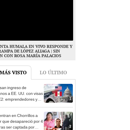
NTA HUMALA EN VIVO RESPONDE Y
RAMPA DE LÓPEZ ALIAGA | SIN
N CON ROSA MARÍA PALACIOS
 MÁS VISTO
LO ÚLTIMO
san ingreso de
nos a EE. UU. con visas
1
E2: emprendedores y
 serían los más
iciados
ntran en Chorrillos a
 que desapareció por 4
2
tras ser captada por