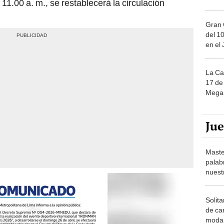
 11.00 a. m., se restablecerá la circulación
Gran 
del 10
en el
La Ca
17 de 
Mega 
Ju
Maste
palab
nuest
Solita
de ca
moda.