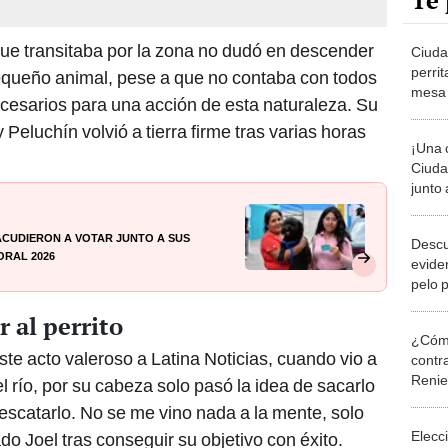
Te 
 que transitaba por la zona no dudó en descender
Ciuda
perrit
 pequeño animal, pese a que no contaba con todos
mesa 
cesarios para una acción de esta naturaleza. Su
"Ya lo
Peluchín volvió a tierra firme tras varias horas
¡Una 
Ciuda
junto 
segun
acudieron a votar junto a sus
Descu
oral 2026
eviden
pelo 
compa
 al perrito
¿Cómo
te acto valeroso a Latina Noticias, cuando vio a
contra
Reni
 río, por su cabeza solo pasó la idea de sacarlo
rescatarlo. No se me vino nada a la mente, solo
Elecc
do Joel tras conseguir su objetivo con éxito.