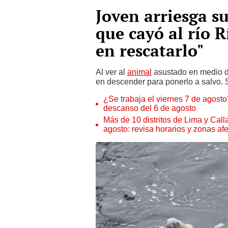
Joven arriesga su
que cayó al río R
en rescatarlo"
Al ver al
animal
asustado en medio de
en descender para ponerlo a salvo. 
¿Se trabaja el viernes 7 de agosto?
descanso del 6 de agosto
Más de 10 distritos de Lima y Call
agosto: revisa horarios y zonas af