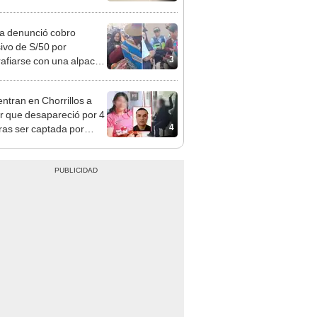
 Cercado
ta denunció cobro
ivo de S/50 por
3
rafiarse con una alpaca
sco: serenazgo
eró el dinero
ntran en Chorrillos a
 que desapareció por 4
4
tras ser captada por
o que conoció en Roblox:
usca al implicado