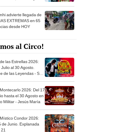
 ver
hi advierte llegada de
IAS EXTREMAS en 65
ncias desde HOY
mos al Circo!
de las Estrellas 2026:
 Julio al 30 Agosto.
e de las Leyendas - San
l
 Montecarlo 2026: Del 17
io hasta el 30 Agosto en
o Militar - Jesús María
 Místico Condor 2026:
5 de Junio. Explanada
 21