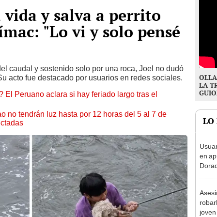
 vida y salva a perrito
ímac: "Lo vi y solo pensé
l caudal y sostenido solo por una roca, Joel no dudó
OLLA
Su acto fue destacado por usuarios en redes sociales.
LA T
GUIO
 El Peruano aclara si hay feriado largo tras el
ao no tendrán luz hasta por 12 horas del 5 al 7 de
LO
ectadas
Usuar
en ap
Dorad
Indec
con m
Asesi
robar
joven