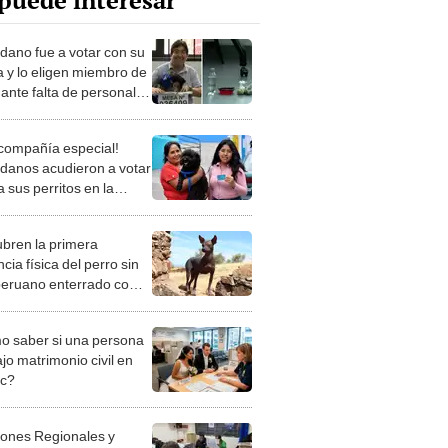
puede interesar
dano fue a votar con su
a y lo eligen miembro de
ante falta de personal:
 intuía"
compañía especial!
danos acudieron a votar
a sus perritos en la
da vuelta electoral 2026
bren la primera
cia física del perro sin
peruano enterrado como
ñía de la élite Wari
 saber si una persona
jo matrimonio civil en
ec?
iones Regionales y