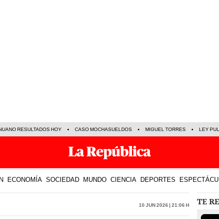
NUANO RESULTADOS HOY
CASO MOCHASUELDOS
MIGUEL TORRES
LEY PU
N
ECONOMÍA
SOCIEDAD
MUNDO
CIENCIA
DEPORTES
ESPECTÁCU
TE R
10 Jun 2026 | 21:06 h