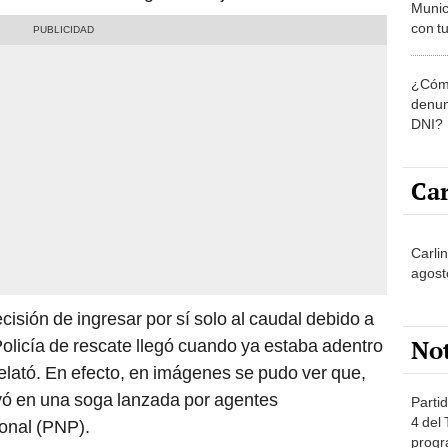
Munic
con tu
miemb
de oct
¿Cómo
la O
denun
DNI?
Car
Carlin
agost
isión de ingresar por sí solo al caudal debido a
No
Policía de rescate llegó cuando ya estaba adentro
relató. En efecto, en imágenes se pudo ver que,
poyó en una soga lanzada por agentes
Partid
4 del
ional (PNP).
progr