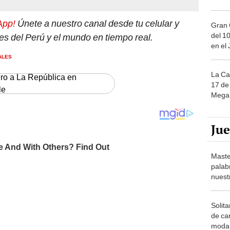
App!
Únete a nuestro canal desde tu celular y
Gran 
del 10
es del Perú y el mundo en tiempo real.
en el
ALES
La Ca
ero a La República en
17 de 
le
Mega 
Ju
Maste
palab
nuest
Solita
de ca
moda.