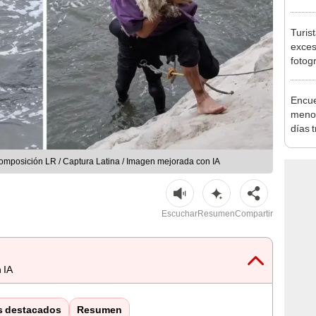
Lima
Turis
exces
fotog
en Cu
recup
Encue
menor
días 
sujet
PNP b
 Composición LR / Captura Latina / Imagen mejorada con IA
Escuchar
Resumen
Compartir
 IA
s destacados
Resumen