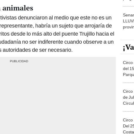
dónde
a animales
Senam
ctivistas denunciaron al medio que este no es un
LLUV
representante, habría un sujeto que arrojaría de
provi
tos desde lo más alto del puente Trujillo hacia el
ciudadanía no ser indiferente cuando observe a un
¡Va
as autoridades de ser necesario.
Circo 
del 15
Parqu
Migue
Circo
de Jul
Círcul
Circo
Del 2
Costa