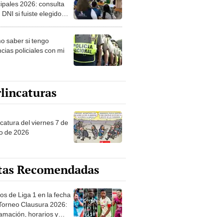
ipales 2026: consulta
 DNI si fuiste elegido
ro de mesa para este 4
ubre en el link oficial de
 saber si tengo
NPE
cias policiales con mi
lincaturas
catura del viernes 7 de
o de 2026
tas Recomendadas
os de Liga 1 en la fecha
 Torneo Clausura 2026:
amación, horarios y