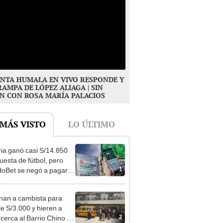
NTA HUMALA EN VIVO RESPONDE Y
RAMPA DE LÓPEZ ALIAGA | SIN
N CON ROSA MARÍA PALACIOS
 MÁS VISTO
LO ÚLTIMO
ia ganó casi S/14.850
uesta de fútbol, pero
1
oBet se negó a pagar:
opi multó a la empresa
ás de S/ 19.000
nan a cambista para
le S/3.000 y hieren a
2
 cerca al Barrio Chino en